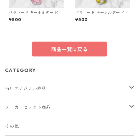
パラコード キーホルダー ピン
パラコード キーホルダー イエ
ク ホワイト 編み込み s27
ロー ホワイト 編み込み s21
¥500
¥500
商品一覧に戻る
CATEGORY
当店オリジナル商品
レザー（革）
メーカーセレクト商品
ロングウォレット
ストラップ
財布・キーケース・カードケース
その他