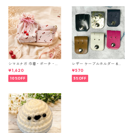
シマエナガ 巾着・ポーチ・ミ
レザー ケーブルホルダー 6個
ニポーチ(カード収納にも) ３
セット
¥1,620
¥570
点セット さくらんぼ柄×淡いピ
ンク
10%OFF
5%OFF