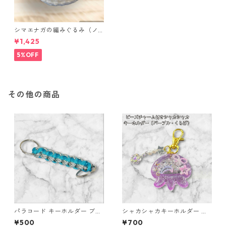
シマエナガの編みぐるみ（ノ
ーマル）
¥1,425
5%OFF
その他の商品
パラコード キーホルダー ブル
シャカシャカキーホルダー く
ー グレー ホワイト 編み込み s
らげ レジン キーホルダー パー
¥500
¥700