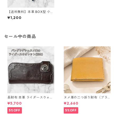
【送料無料】本革 BOX型 小銭
入れ コインケース 染色可 名入
¥1,200
れ可 ヌメ革 バングラディシュ
ムラ染め 青黒 メンズ レディー
ス レザー ミニ財布 ハンドメイ
ド コンパクト財布 プレゼント
誕生日 父の日
セール中の商品
長財布 本革 ライダースウォレ
ヌメ革の二つ折り財布（ブラ
ット 国産 ヌメ革 ブラウン バ
ウン系）
¥5,700
¥2,660
ングラデシュ l175 レザー 革財
布 ハンドメイド 経年変化
5%OFF
5%OFF