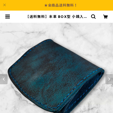
★全商品送料無料！
【送料無料】本革 BOX型 小銭入れ
コインケース 染色可 名入れ可 ヌメ
革 バングラディシュ ムラ染め 青黒
メンズ レディース レザー ミニ財布
ハンドメイド コンパクト財布 プレ
ゼント 誕生日 父の日 | Culture-Bo
oth