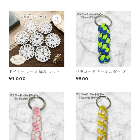
36 アウトドア
プル ビーズ チャーム付き かわ
いい ハンドメイド シェイカー
星 月 花 バッグチャーム キッ
ズ レディース プレゼント 雑貨
ゆめかわ ギフト
ドイリー レース 編み マット
パラコード キーホルダー ブル
白 コースター s1
ー グリーン 編み込み s33
¥1,000
¥500