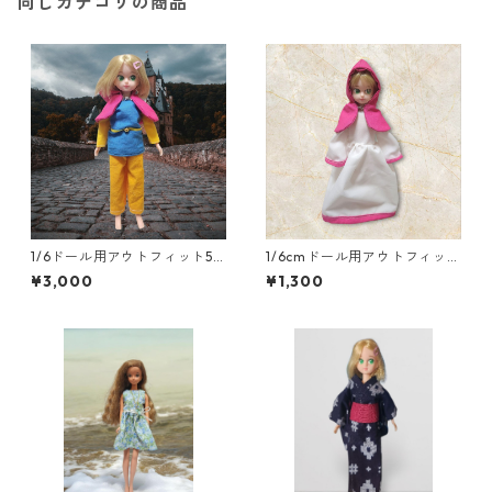
同じカテゴリの商品
1/6ドール用アウトフィット5
1/6cmドール用アウトフィット
点セット 勇者風 一部難あ
二点セット ふんわり袖のワ
¥3,000
¥1,300
り
ンピースとフードのセット R
PGキャラ風 魔法使い