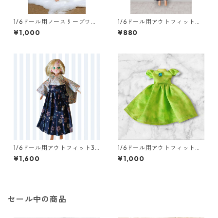
1/6ドール用ノースリーブワン
1/6ドール用アウトフィット
ピース＆ネックレスセット
浴衣二点セット 紺色×ダーク
¥1,000
¥880
花柄 リゾートワンピース風
レッド 一部難あり
1/6ドール用アウトフィット3
1/6ドール用アウトフィット
点セット 着物と袴 花柄
プリンセスドレス風パフスリ
¥1,600
¥1,000
ーブワンピース グリーン
セール中の商品