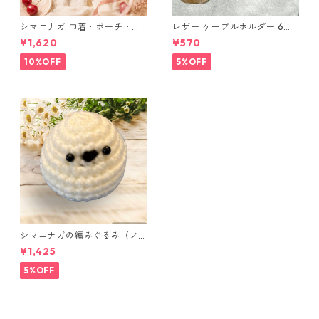
シマエナガ 巾着・ポーチ・ミ
レザー ケーブルホルダー 6個
ニポーチ(カード収納にも) ３
セット
¥1,620
¥570
点セット さくらんぼ柄×淡いピ
ンク
10%OFF
5%OFF
シマエナガの編みぐるみ（ノ
ーマル）
¥1,425
5%OFF