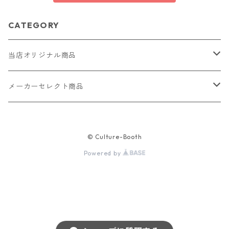
CATEGORY
当店オリジナル商品
レザー（革）
メーカーセレクト商品
ロングウォレット
ストラップ
財布・キーケース・カードケース
© Culture-Booth
ショートウォレット
キーホルダー・チャーム
コインケース
ドール
アクセサリー
Powered by
ハーフウォレット
バッグ
ドール服 22cm用
ピアス
ニット・布製品
腕時計
名刺入れ
カードケース・名刺入れ
ドール服 27cm用
ネックレス・ペンダント
トートバッグ
メンズ
パラコード
バッグ