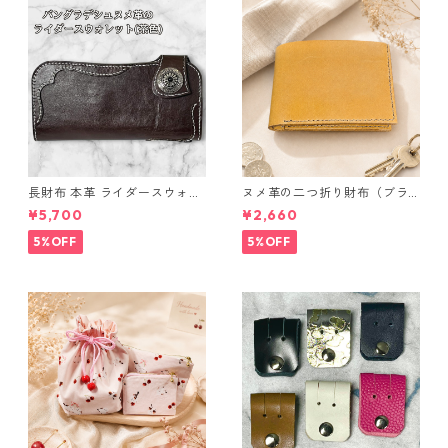
長財布 本革 ライダースウォレ
ヌメ革の二つ折り財布（ブラ
ット 国産 ヌメ革 ブラウン バ
ウン系）
¥5,700
¥2,660
ングラデシュ l175 レザー 革財
布 ハンドメイド 経年変化
5%OFF
5%OFF