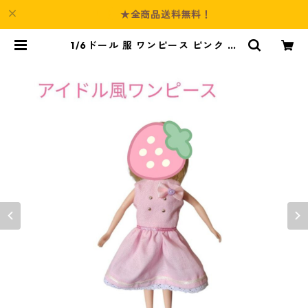
★全商品送料無料！
1/6ドール 服 ワンピース ピンク ア
ウトフィット ノースリーブ アイド
ル風 d108 22cmドール対応 ハンド
メイド | Culture-Booth