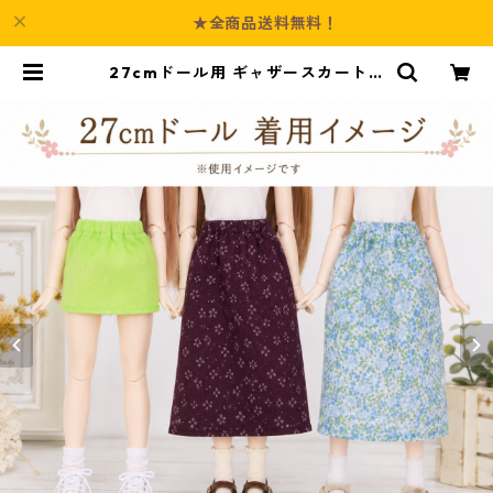
★全商品送料無料！
27cmドール用 ギャザースカート 3
点セット アウトフィット 水色 えん
じ 緑 d93 ドール服 ハンドメイド |
Culture-Booth