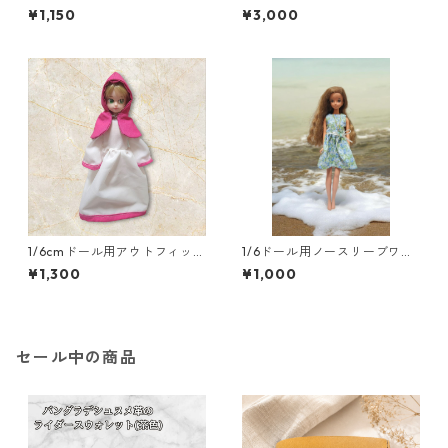
ト 着物二点セット 青緑の
点セット 勇者風 一部難あ
¥1,150
¥3,000
花柄×白と緑の帯 シック ク
り
ール系
1/6cmドール用アウトフィット
1/6ドール用ノースリーブワン
二点セット ふんわり袖のワ
ピース＆ネックレスセット
¥1,300
¥1,000
ンピースとフードのセット R
花柄 リゾートワンピース風
PGキャラ風 魔法使い
セール中の商品