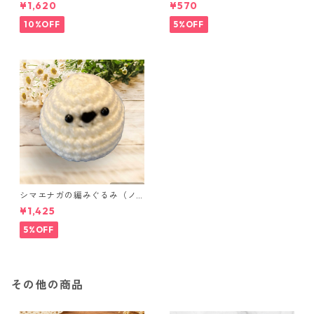
ニポーチ(カード収納にも) ３
セット
¥1,620
¥570
点セット さくらんぼ柄×淡いピ
ンク
10%OFF
5%OFF
シマエナガの編みぐるみ（ノ
ーマル）
¥1,425
5%OFF
その他の商品