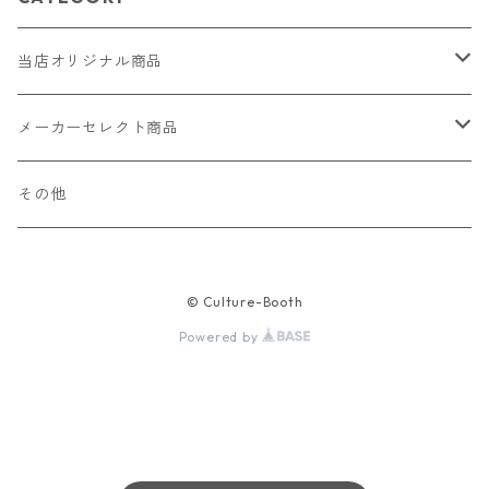
当店オリジナル商品
レザー（革）
メーカーセレクト商品
ロングウォレット
ストラップ
財布・キーケース・カードケース
その他
ショートウォレット
キーホルダー・チャーム
コインケース
ドール
アクセサリー
© Culture-Booth
ハーフウォレット
バッグ
ドール服 22cm用
ピアス
ニット・布製品
腕時計
Powered by
名刺入れ
カードケース・名刺入れ
ドール服 27cm用
ネックレス・ペンダント
トートバッグ
メンズ
パラコード
バッグ
お守りケース Lサイズ
長財布
ドール服 22cm・27cm
リング・指輪
雑貨
レディース
キーホルダー
クラフトバンド
ペット