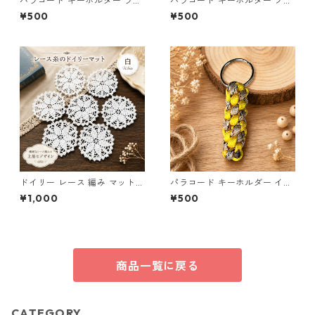
パラコード キーホルダー ライ
パラコード キーホルダー ブル
トグリーン イエロー 編み込み
ー グレー 編み込み s20
¥500
¥500
s26
ドイリー レース 編み マット
パラコード キーホルダー イエ
白 コースター s1
ロー×ベージュ(赤・黒) ハンド
¥1,000
¥500
メイド 国産 本革 ヌメ革
商品一覧に戻る
CATEGORY