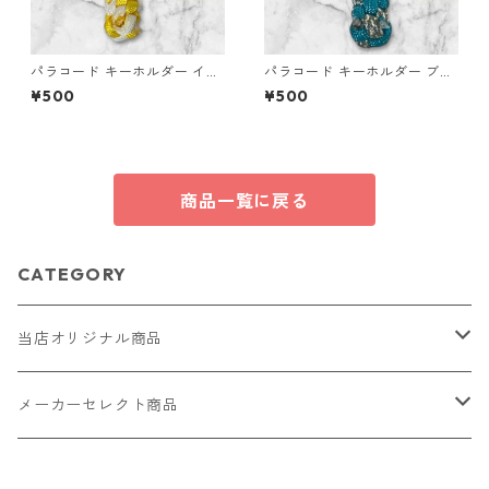
パラコード キーホルダー イエ
パラコード キーホルダー ブル
ロー ホワイト 編み込み s21
ー グレー 編み込み s20
¥500
¥500
商品一覧に戻る
CATEGORY
当店オリジナル商品
レザー（革）
メーカーセレクト商品
ロングウォレット
ストラップ
財布・キーケース・カードケース