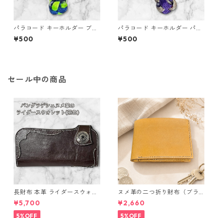
パラコード キーホルダー ブル
パラコード キーホルダー パー
ー グリーン 編み込み s33
プル ベージュ系 編み込み s34
¥500
¥500
セール中の商品
長財布 本革 ライダースウォレ
ヌメ革の二つ折り財布（ブラ
ット 国産 ヌメ革 ブラウン バ
ウン系）
¥5,700
¥2,660
ングラデシュ l175 レザー 革財
布 ハンドメイド 経年変化
5%OFF
5%OFF