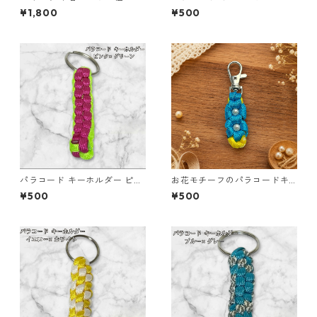
ト 和風 縁起物 o64 巾着袋 布
ー イエロー 編み込み s32
¥1,800
¥500
小物 ハンドメイド
パラコード キーホルダー ピン
お花モチーフのパラコードキ
ク グリーン 編み込み s30
ーホルダー ブルー×イエロー
¥500
¥500
ハンドメイド 国産 本革 ヌメ革