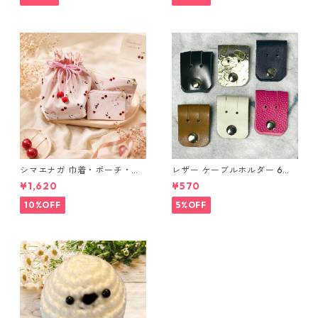
シマエナガ 巾着・ポーチ・ミ
レザー ケーブルホルダー 6個
ニポーチ(カード収納にも) ３
セット
¥1,620
¥570
点セット さくらんぼ柄×淡いピ
ンク
10%OFF
5%OFF