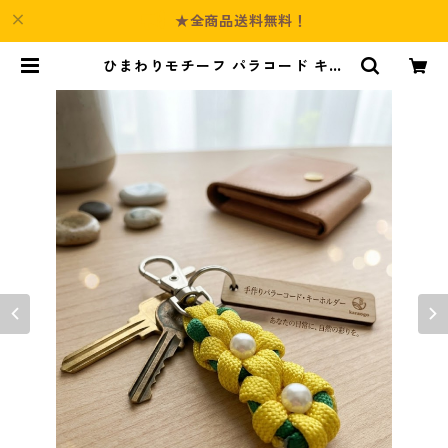
★全商品送料無料！
ひまわりモチーフ パラコード キー
ホルダー s44 アウトドア | Culture
-Booth