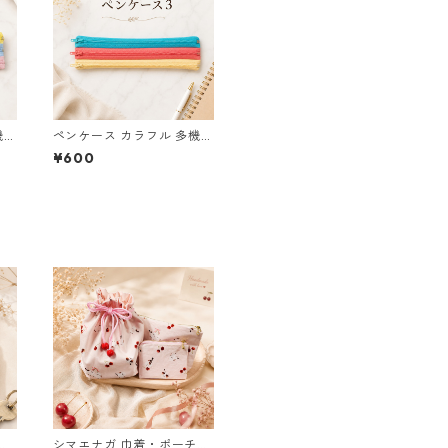
機能
ペンケース カラフル 多機能
筆箱 ファスナー6本 s11
¥600
ブ
シマエナガ 巾着・ポーチ・