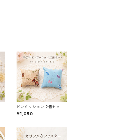
ト
ピンクッション 2個セット
ン
針山 手芸用品 リボン柄 ふ
¥1,050
くろう柄 o32