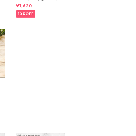
ミニポーチ(カード収納に
¥1,620
も) ３点セット さくらんぼ
柄×淡いピンク
10%OFF