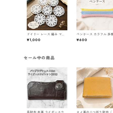
ドイリー レース 編み マッ
ペンケース カラフル 多
ト 白 コースター s1
筆箱 ファスナー6本 s10
¥1,000
¥600
セール中の商品
長財布 本革 ライダースウォ
ヌメ革の二つ折り財布（