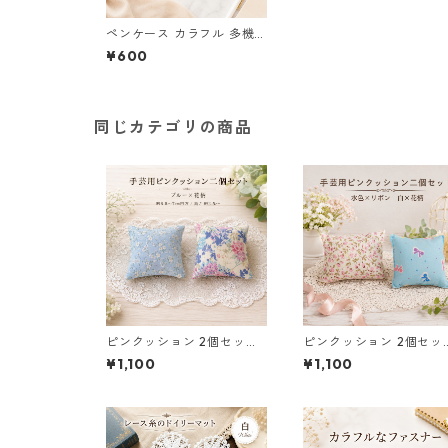
ペンケース カラフル 多機能
筆箱 ファスナー6本 s9
¥600
同じカテゴリの商品
ピンクッション 2個セット
ピンクッション 2個セッ
針山 手芸用品 和柄 花柄 ブ
針山 手芸用品 水色 リボ
¥1,100
¥1,100
ルー 水色 o26
白 花柄 o31