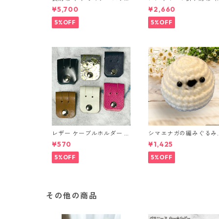
レット 国産 ヌメ革 ブラウ
ラウン系）
¥5,700
¥2,660
ン バングラデシュ l175 レ
ザー 革財布 ハンドメイド
5%OFF
5%OFF
経年変化
レザー ケーブルホルダー 6
シマエナガの編みぐるみ
個セット
（ノーマル）
¥570
¥1,425
5%OFF
5%OFF
その他の商品