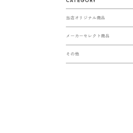
CATEGORY
当店オリジナル商品
レザー（革）
メーカーセレクト商品
ロングウォレット
ストラップ
財布・キーケース・カードケース
その他
ショートウォレット
キーホルダー・チャーム
コインケース
ドール
アクセサリー
ハーフウォレット
バッグ
ドール服 22cm用
ピアス
ニット・布製品
腕時計
名刺入れ
カードケース・名刺入れ
ドール服 27cm用
ネックレス・ペンダント
トートバッグ
メンズ
パラコード
バッグ
お守りケース Lサイズ
長財布
ドール服 22cm・27cm
リング・指輪
雑貨
レディース
キーホルダー
クラフトバンド
ペット