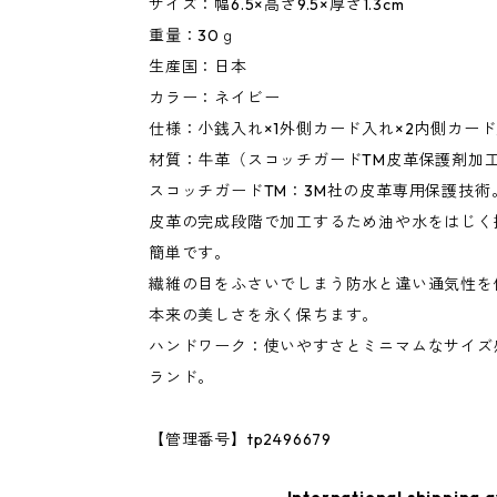
サイズ：幅6.5×高さ9.5×厚さ1.3cm
重量：30ｇ
生産国：日本
カラー：ネイビー
仕様：小銭入れ×1外側カード入れ×2内側カード
材質：牛革（スコッチガードTM皮革保護剤加
スコッチガードTM：3M社の皮革専用保護技術
皮革の完成段階で加工するため油や水をはじく
簡単です。
繊維の目をふさいでしまう防水と違い通気性を
本来の美しさを永く保ちます。
ハンドワーク：使いやすさとミニマムなサイズ
ランド。
【管理番号】tp2496679