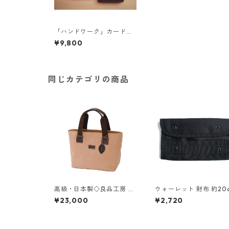
「ハンドワーク」カードが
入る小さな小銭入れ ネイビ
¥9,800
ー
同じカテゴリの商品
高級・日本製◇良品工房 柿
ウォーレット 財布 約20
渋染トートバッグ◇ハンド
×11cm ブラック モール
¥23,000
¥2,720
バッグ 大人ナチュラル 日本
防水布仕様 カード入×12
製【約300g・約260×120
入れ×1 ジッパー付小銭入
×220mm】 tp-ds-265591
ウォレット
4