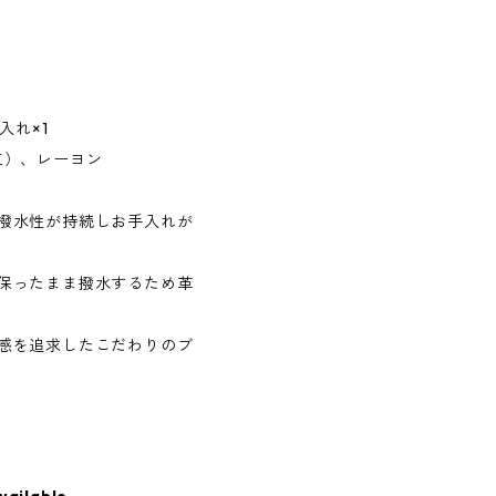
入れ×1
工）、レーヨン
。
撥水性が持続しお手入れが
保ったまま撥水するため革
感を追求したこだわりのブ