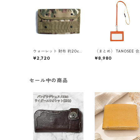
ウォーレット 財布 約20cm
（まとめ） TANOSEE 
×11cm マルチ カモ モール
製ネームカードホルダー
¥2,720
¥8,980
対応 防水布仕様 カード入×1
コ型 ストラップ付 オレ
2 札入れ×1 ジッパー付小銭
1個 【×10セット】
入×1 ウォレット
セール中の商品