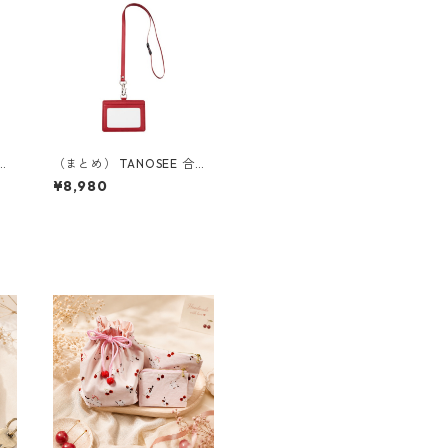
合皮
（まとめ） TANOSEE 合皮
 ヨ
製ネームカードホルダー ヨ
¥8,980
ンジ
コ型 ストラップ付 ワインレ
ッド 1個 【×10セット】