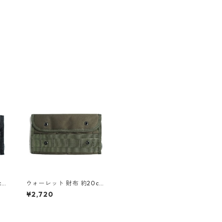
cm
ウォーレット 財布 約20cm
対応
×11cm オリーブ モール対応
¥2,720
 札
防水布仕様 カード入×12 札
×1
入れ×1 ジッパー付小銭入×1
ウォレット