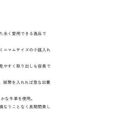
た永く愛用できる逸品で
ミニマムサイズの小銭入れ
見やすく取り出しも容易で
き、紙幣を入れれば急な出費
らかな牛革を使用。
損なうことなく長期間美し