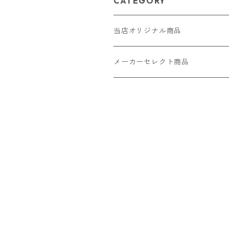
CATEGORY
当店オリジナル商品
レザー（革）
メーカーセレクト商品
ロングウォレット
ストラップ
財布・キーケース・カードケース
ショートウォレット
キーホルダー・チャーム
コインケース
ドール
アクセサリー
ハーフウォレット
バッグ
ドール服 22cm用
ピアス
ニット・布製品
腕時計
名刺入れ
カードケース・名刺入れ
ドール服 27cm用
ネックレス・ペンダント
トートバッグ
メンズ
パラコード
バッグ
お守りケース Lサイズ
長財布
ドール服 22cm・27cm
リング・指輪
雑貨
レディース
キーホルダー
クラフトバンド
ペット