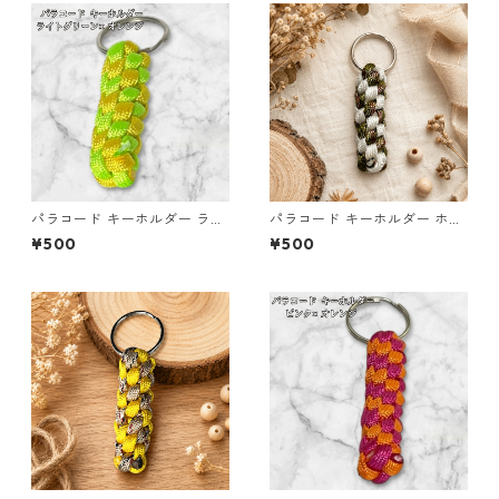
パラコード キーホルダー ライ
パラコード キーホルダー ホワ
トグリーン イエロー 編み込み
イト× グリーン・ブラウン ハ
¥500
¥500
s26
ンドメイド 国産 本革 ヌメ革