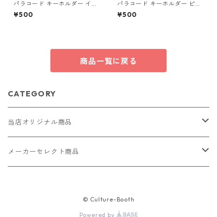
パラコード キーホルダー イエ
パラコード キーホルダー ピン
ロー×ベージュ(赤・黒) ハンド
ク オレンジ 編み込み s17
¥500
¥500
メイド 国産 本革 ヌメ革
商品一覧に戻る
CATEGORY
当店オリジナル商品
レザー（革）
メーカーセレクト商品
ロングウォレット
ストラップ
財布・キーケース・カードケース
© Culture-Booth
ショートウォレット
キーホルダー・チャーム
コインケース
ドール
アクセサリー
Powered by