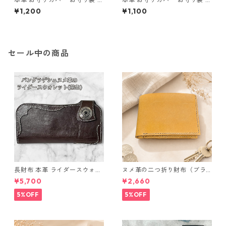
本製 生成り ナチュラル サイズ
本製 生成り ナチュラル サイズ
¥1,200
¥1,100
L l103 レザー お守りケース ハ
M l105 レザー お守りケース
ンドメイド 経年変化
ハンドメイド 経年変化
セール中の商品
長財布 本革 ライダースウォレ
ヌメ革の二つ折り財布（ブラ
ット 国産 ヌメ革 ブラウン バ
ウン系）
¥5,700
¥2,660
ングラデシュ l175 レザー 革財
布 ハンドメイド 経年変化
5%OFF
5%OFF