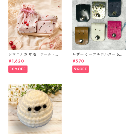
シマエナガ 巾着・ポーチ・ミ
レザー ケーブルホルダー 6個
ニポーチ(カード収納にも) ３
セット
¥1,620
¥570
点セット さくらんぼ柄×淡いピ
ンク
10%OFF
5%OFF