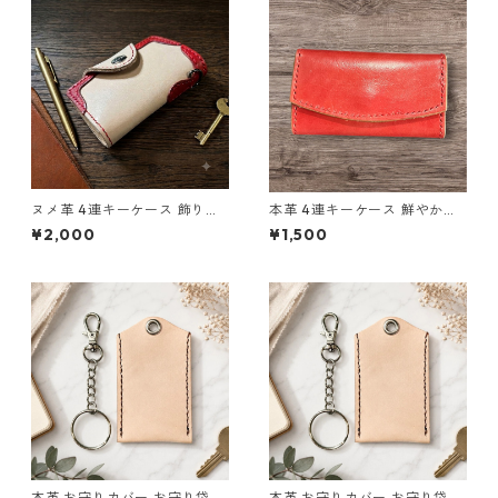
ヌメ革 4連キーケース 飾り赤
本革 4連キーケース 鮮やかな
ナチュラル L85 レザー ハンド
赤革 シンプルデザインL139 レ
¥2,000
¥1,500
メイド 経年変化
ザー ハンドメイド ギフト
本革 お守りカバー お守り袋 日
本革 お守りカバー お守り袋 日