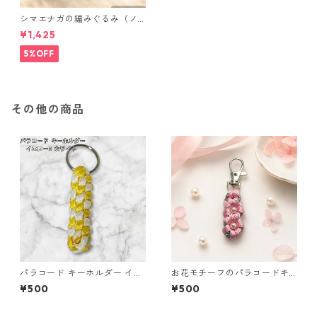
シマエナガの編みぐるみ（ノ
ーマル）
¥1,425
5%OFF
その他の商品
パラコード キーホルダー イエ
お花モチーフのパラコードキ
ロー ホワイト 編み込み s21
ーホルダー ピンク×グレー ハ
¥500
¥500
ンドメイド 国産 本革 ヌメ革