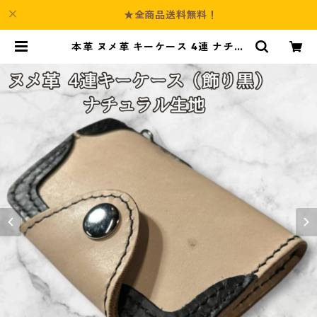
★全商品送料無料！
本革 ヌメ革 キーケース 4連 ナチュ
ラル 生成り l101 レザー ハンドメイ
ド | Culture-Booth