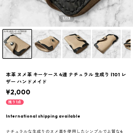
1
/13
本革 ヌメ革 キーケース 4連 ナチュラル 生成り l101 レ
ザー ハンドメイド
¥2,000
残り1点
International shipping available
ナチュラルな生成りのヌメ革を使用したシンプルで上質な4