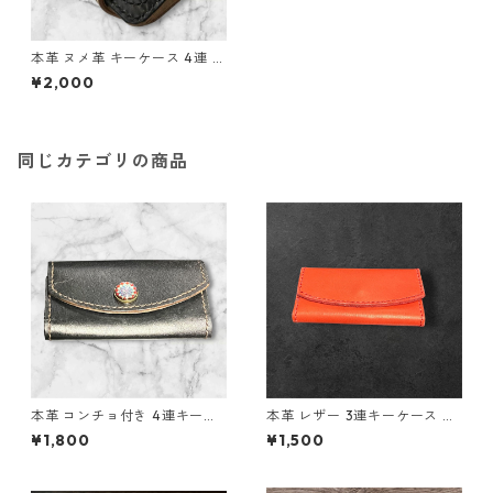
本革 ヌメ革 キーケース 4連 ナ
チュラル 生成り l101 レザー
¥2,000
ハンドメイド
同じカテゴリの商品
本革 コンチョ付き 4連キーケ
本革 レザー 3連キーケース 鍵
ース ブラック ミント L134 レ
キーケース レッド l135 ハンド
¥1,800
¥1,500
ザー ハンドメイド 経年変化 ギ
メイド 経年変化 ギフト
フト