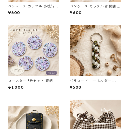
ペンケース カラフル 多機能 筆
ペンケース カラフル 多機能 筆
箱 ファスナー6本 s12
箱 ファスナー6本 s11
¥600
¥600
コースター 5枚セット 花柄 レ
パラコード キーホルダー ホワ
ース 手編み ブルー パープル s
イト× グリーン・ブラウン ハ
¥1,000
¥500
2 ギフト
ンドメイド 国産 本革 ヌメ革