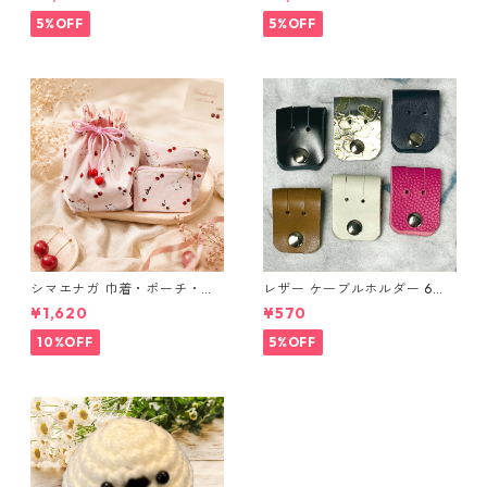
ングラデシュ l175 レザー 革財
布 ハンドメイド 経年変化
5%OFF
5%OFF
シマエナガ 巾着・ポーチ・ミ
レザー ケーブルホルダー 6個
ニポーチ(カード収納にも) ３
セット
¥1,620
¥570
点セット さくらんぼ柄×淡いピ
ンク
10%OFF
5%OFF