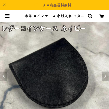
★全商品送料無料！
本革 コインケース 小銭入れ イタリ
アンレザー アドリア ネイビー l114
ハンドメイド ギフト | Culture-Bo
oth