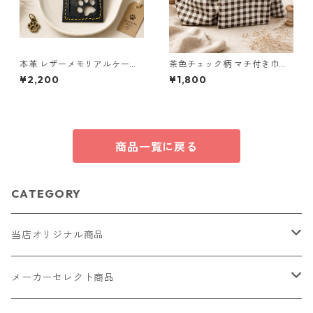
本革 レザーメモリアルケース
茶色チェック柄 マチ付き巾
黒 クリア窓 肉球 ペット遺毛ケ
着・巾着・ミニポーチ 3点セッ
¥2,200
¥1,800
ース ハンドメイド
ト O66 巾着袋 布小物 ハンド
メイド
商品一覧に戻る
CATEGORY
当店オリジナル商品
レザー（革）
メーカーセレクト商品