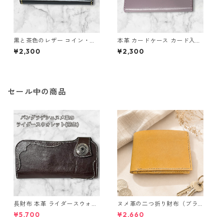
黒と茶色のレザー コイン・カ
本革 カードケース カード入れ
ードケース L142 ハンドメイド
ミニウォレット 小銭入れ パー
¥2,300
¥2,300
経年変化
プル l146 レザー 革財布 ハン
ドメイド ギフト
セール中の商品
長財布 本革 ライダースウォレ
ヌメ革の二つ折り財布（ブラ
ット 国産 ヌメ革 ブラウン バ
ウン系）
¥5,700
¥2,660