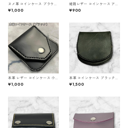
ヌメ革 コインケース ブラウン
姫路レザー コインケース アイ
本革 小銭入れ l110 レザー ハ
ボリー 本革 小銭入れ l111 ハン
¥1,000
¥900
ンドメイド ギフト
ドメイド
本革 レザー コインケース 小銭
本革 コインケース ブラックレ
入れ ブラック l117 ハンドメイ
ザー シンプルスナップ仕様 L1
¥1,000
¥1,500
ド
41 ハンドメイド ギフト