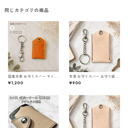
同じカテゴリの商品
国産本革 お守りカバー サイズ
本革 お守りカバー お守り袋 国
S お守り袋 ブラウン l124 レザ
産 日本製 生成り ナチュラル
¥1,200
¥900
ー お守りケース ハンドメイド
サイズS l104 革小物 お守りケ
経年変化 ギフト
ース ハンドメイド