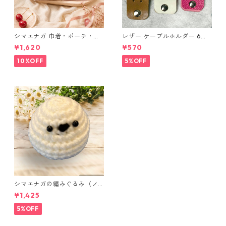
シマエナガ 巾着・ポーチ・ミ
レザー ケーブルホルダー 6個
ニポーチ(カード収納にも) ３
セット
¥1,620
¥570
点セット さくらんぼ柄×淡いピ
ンク
10%OFF
5%OFF
シマエナガの編みぐるみ（ノ
ーマル）
¥1,425
5%OFF