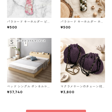
パラコード キーホルダー ピン
パラコード キーホルダー ホワ
ク ホワイト 編み込み s27
イト× グリーン・ブラウン ハ
¥500
¥500
ンドメイド 国産 本革 ヌメ革
ベッド シングル ボンネルコイ
マクラメヤーンのチェーン付
ルマットレス付 ナチュラル ロ
ポーチ大小セット(紫) 巾着 布
¥37,740
¥3,800
ータイプ 低床 宮付き 棚付き
小物 ハンドメイド 国産 本革
宮棚付 ヘッドボード付 コンセ
ヌメ革
ント付 照明付 すのこ ベット
すのこベッド ローベッド ベッ
ドフレーム フロアベッド 寝具