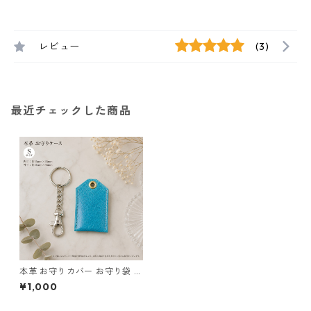
レビュー
(3)
最近チェックした商品
本革 お守りカバー お守り袋 ブ
ルー サイズS l123 レザー お守
¥1,000
りケース ハンドメイド 経年変
化 ギフト