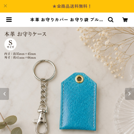
★全商品送料無料！
本革 お守りカバー お守り袋 ブルー
サイズS l123 レザー お守りケース
ハンドメイド 経年変化 ギフト | Cul
ture-Booth