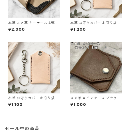
本革 ヌメ革 キーケース 4連 ナ
本革 お守りカバー お守り袋 日
チュラル 生成り l101 レザー
本製 生成り ナチュラル サイズ
¥2,000
¥1,200
ハンドメイド
L l103 レザー お守りケース ハ
ンドメイド 経年変化
本革 お守りカバー お守り袋 日
ヌメ革 コインケース ブラウン
本製 生成り ナチュラル サイズ
本革 小銭入れ l110 レザー ハ
¥1,100
¥1,000
M l105 レザー お守りケース
ンドメイド ギフト
ハンドメイド 経年変化
セール中の商品