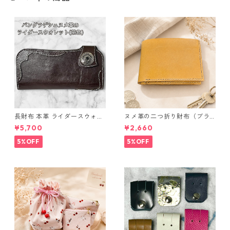
長財布 本革 ライダースウォレ
ヌメ革の二つ折り財布（ブラ
ット 国産 ヌメ革 ブラウン バ
ウン系）
¥5,700
¥2,660
ングラデシュ l175 レザー 革財
布 ハンドメイド 経年変化
5%OFF
5%OFF