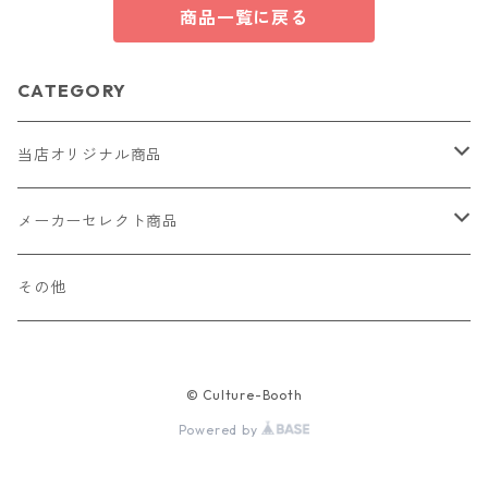
寝室
商品一覧に戻る
CATEGORY
当店オリジナル商品
レザー（革）
メーカーセレクト商品
ロングウォレット
ストラップ
財布・キーケース・カードケース
その他
ショートウォレット
キーホルダー・チャーム
コインケース
ドール
アクセサリー
© Culture-Booth
ハーフウォレット
バッグ
ドール服 22cm用
ピアス
ニット・布製品
腕時計
Powered by
名刺入れ
カードケース・名刺入れ
ドール服 27cm用
ネックレス・ペンダント
トートバッグ
メンズ
パラコード
バッグ