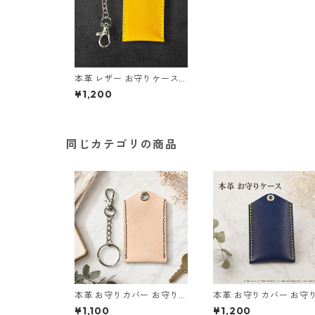
本革 レザー お守りケース
イエロー メンズ レディース
¥1,200
国産 日本製 カバー 袋 日常
持ち運び 紛失防止 汚れ防止
ナスカン付 キーホルダー ハ
ンドメイド サイズM 革小物
キーリング
同じカテゴリの商品
本革 お守りカバー お守り袋
本革 お守りカバー お守
日本製 生成り ナチュラル
日本製 ブルー l158 レザ
¥1,100
¥1,200