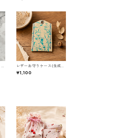
イド
ドメイド
り袋
レザーお守りケース(生成り
守り
×青系スパッター染色サイ
¥1,100
ー
ズM) 本革 お守り入れ Mサ
け
イズ ハンドメイド 国産 ヌ
ギ革
メ革
お守