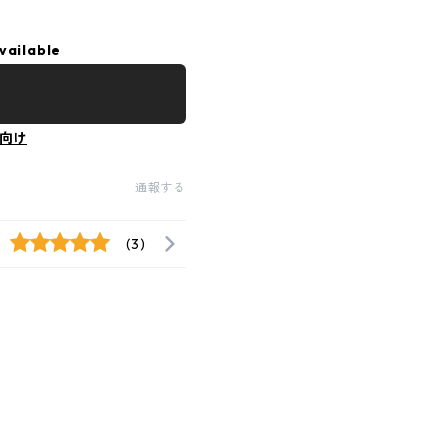
vailable
向け
通報する
(3)