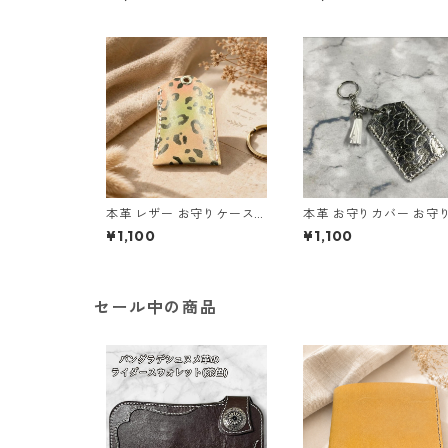
サイズM l105 レザー お守
お守りケース ハンドメ
りケース ハンドメイド 経年
ギフト
変化
本革 レザー お守りケース
本革 お守りカバー お守
ヒョウ柄 ベージュ系 l69 ハ
日本製 ハンドメイド お
¥1,100
¥1,100
ンドメイド
入れ レザー キーホルダ
合格祈願 交通安全 厄除
紛失防止 小物ケース ヤ
メタリックのヒョウ柄 
りケース ギフト
セール中の商品