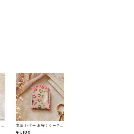
り袋
本革 レザー お守りケース
ー
ヒョウ柄 ピンク系 l68 ハン
¥1,100