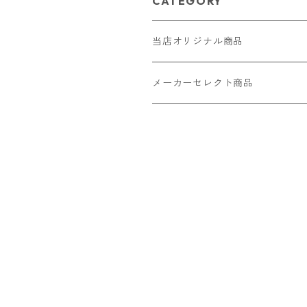
CATEGORY
当店オリジナル商品
レザー（革）
メーカーセレクト商品
ロングウォレット
ストラップ
財布・キーケース・カードケース
ショートウォレット
キーホルダー・チャーム
コインケース
ドール
アクセサリー
ハーフウォレット
バッグ
ドール服 22cm用
ピアス
ニット・布製品
腕時計
名刺入れ
カードケース・名刺入れ
ドール服 27cm用
ネックレス・ペンダント
トートバッグ
メンズ
パラコード
バッグ
お守りケース Lサイズ
長財布
ドール服 22cm・27cm
リング・指輪
雑貨
レディース
キーホルダー
クラフトバンド
ペット