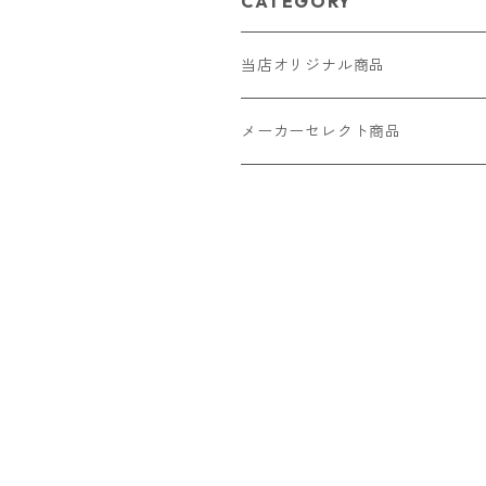
CATEGORY
当店オリジナル商品
レザー（革）
メーカーセレクト商品
ロングウォレット
ストラップ
財布・キーケース・カードケース
ショートウォレット
キーホルダー・チャーム
コインケース
ドール
アクセサリー
ハーフウォレット
バッグ
ドール服 22cm用
ピアス
ニット・布製品
腕時計
名刺入れ
カードケース・名刺入れ
ドール服 27cm用
ネックレス・ペンダント
トートバッグ
メンズ
パラコード
バッグ
お守りケース Lサイズ
長財布
ドール服 22cm・27cm
リング・指輪
雑貨
レディース
キーホルダー
クラフトバンド
ペット