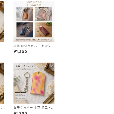
ラッ
本革 お守りカバー お守り袋
メイ
国産 日本製 ハンドメイド
¥1,200
お守り入れ レザー キーホル
ダー 合格祈願 交通安全 厄
除け 紛失防止 小物ケース A
irTag収納 青 黒 ムラ染め
サイズL 革小物 キーリング
お守りケース
り入
お守りカバー 本革 染色・文
レザ
字入れ無料 日本製 赤 黒 ム
¥1,200