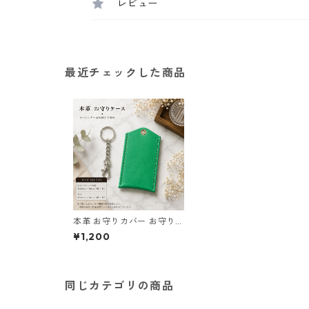
レビュー
最近チェックした商品
本革 お守りカバー お守り袋
グリーン l127 レザー お守
¥1,200
りケース AirTag収納 ハン
ドメイド 経年変化 ギフト L
サイズ
同じカテゴリの商品