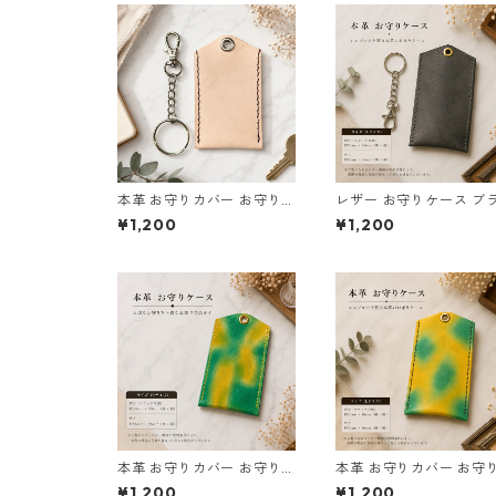
本革 お守りカバー お守り袋
レザー お守りケース ブ
日本製 生成り ナチュラル
ク サイズL l128 ハンド
¥1,200
¥1,200
サイズL l103 レザー お守り
ド 経年変化 ギフト
ケース ハンドメイド 経年変
化
本革 お守りカバー お守り袋
本革 お守りカバー お守
日本製 緑 黄色 サイズL l179
れ 黄 緑 サイズL l180 
¥1,200
¥1,200