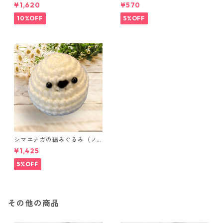
ニポーチ(カード収納にも) ３
セット
¥1,620
¥570
点セット さくらんぼ柄×淡いピ
ンク
10%OFF
5%OFF
シマエナガの編みぐるみ（ノ
ーマル）
¥1,425
5%OFF
その他の商品