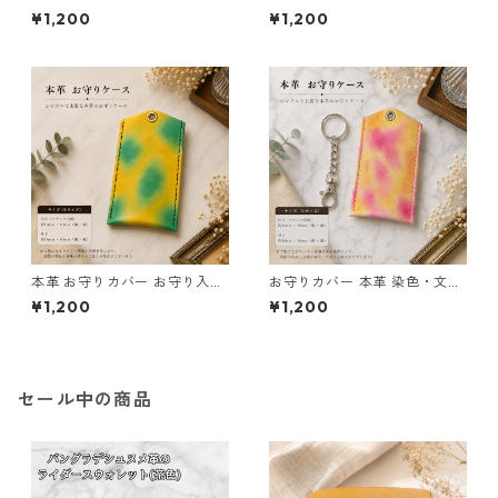
産 日本製 ハンドメイド お守り
本製 緑 黄色 サイズL l179 レザ
¥1,200
¥1,200
入れ レザー キーホルダー 合格
ー お守りケース AirTag収納
祈願 交通安全 厄除け 紛失防止
ハンドメイド 経年変化 ギフト
小物ケース AirTag収納 青 黒
ムラ染め サイズL 革小物 キー
リング お守りケース
本革 お守りカバー お守り入れ
お守りカバー 本革 染色・文字
黄 緑 サイズL l180 レザー お
入れ無料 日本製 赤 黒 ムラ染
¥1,200
¥1,200
守りケース AirTag収納 ハンド
め サイズL l184 レザー お守り
メイド 経年変化 ギフト
ケース ハンドメイド 経年変化
ギフト
セール中の商品