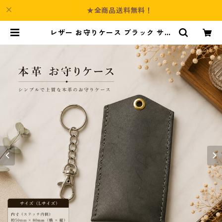
★全商品送料無料！
レザー お守りケース ブラック サイ
ズL l128 ハンドメイド 経年変化 ギ
フト | Culture-Booth