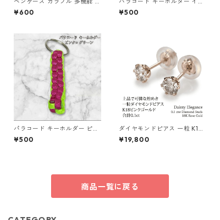
ペンケース カラフル 多機能 筆
パラコード キーホルダー イエ
箱 ファスナー6本 s11
ロー×ベージュ(赤・黒) ハンド
¥600
¥500
メイド 国産 本革 ヌメ革
パラコード キーホルダー ピン
ダイヤモンドピアス 一粒 K18
ク グリーン 編み込み s30
ピンクゴールド 合計0.1ct ス
¥500
¥19,800
タッドピアス おしゃれ シンプ
ル スタッド ジュエリー アクセ
サリー レディース
商品一覧に戻る
CATEGORY