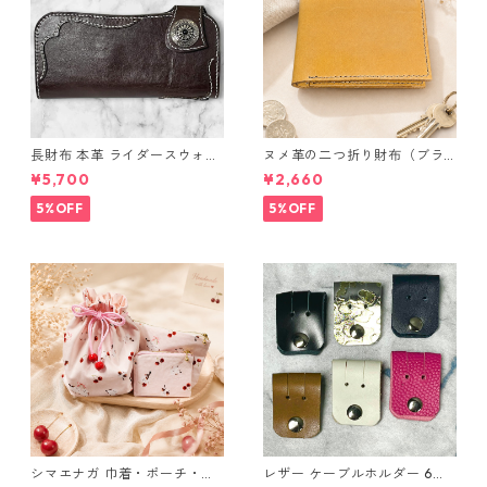
長財布 本革 ライダースウォレ
ヌメ革の二つ折り財布（ブラ
ット 国産 ヌメ革 ブラウン バ
ウン系）
¥5,700
¥2,660
ングラデシュ l175 レザー 革財
布 ハンドメイド 経年変化
5%OFF
5%OFF
シマエナガ 巾着・ポーチ・ミ
レザー ケーブルホルダー 6個