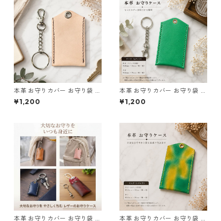
本革 お守りカバー お守り袋 日
本革 お守りカバー お守り袋 グ
本製 生成り ナチュラル サイズ
リーン l127 レザー お守りケー
¥1,200
¥1,200
L l103 レザー お守りケース ハ
ス AirTag収納 ハンドメイド
ンドメイド 経年変化
経年変化 ギフト Lサイズ
本革 お守りカバー お守り袋 国
本革 お守りカバー お守り袋 日