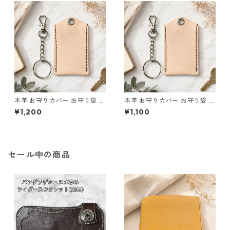
本革 お守りカバー お守り袋 日
本革 お守りカバー お守り袋 日
本製 生成り ナチュラル サイズ
本製 生成り ナチュラル サイズ
¥1,200
¥1,100
L l103 レザー お守りケース ハ
M l105 レザー お守りケース
ンドメイド 経年変化
ハンドメイド 経年変化
セール中の商品