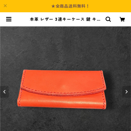
★全商品送料無料！
本革 レザー 3連キーケース 鍵 キー
ケース レッド l135 ハンドメイド 経
年変化 ギフト | Culture-Booth