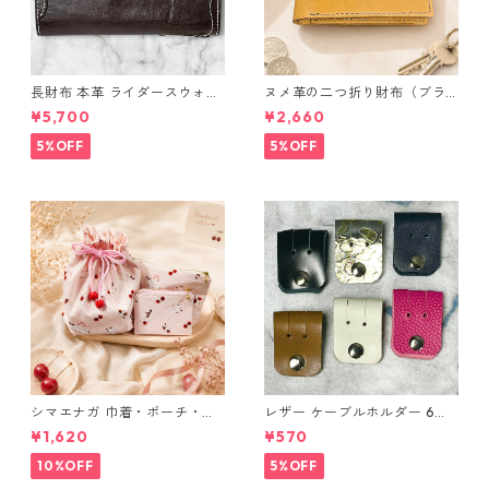
長財布 本革 ライダースウォレ
ヌメ革の二つ折り財布（ブラ
ット 国産 ヌメ革 ブラウン バ
ウン系）
¥5,700
¥2,660
ングラデシュ l175 レザー 革財
布 ハンドメイド 経年変化
5%OFF
5%OFF
シマエナガ 巾着・ポーチ・ミ
レザー ケーブルホルダー 6個
ニポーチ(カード収納にも) ３
セット
¥1,620
¥570
点セット さくらんぼ柄×淡いピ
ンク
10%OFF
5%OFF