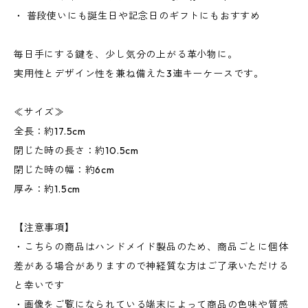
・ 普段使いにも誕生日や記念日のギフトにもおすすめ
毎日手にする鍵を、少し気分の上がる革小物に。
実用性とデザイン性を兼ね備えた3連キーケースです。
≪サイズ≫
全長：約17.5cm
閉じた時の長さ：約10.5cm
閉じた時の幅：約6cm
厚み：約1.5cm
【注意事項】
・こちらの商品はハンドメイド製品のため、商品ごとに個体
差がある場合がありますので神経質な方はご了承いただける
と幸いです
・画像をご覧になられている端末によって商品の色味や質感