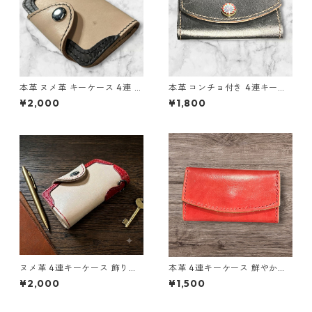
本革 ヌメ革 キーケース 4連 ナ
本革 コンチョ付き 4連キーケ
チュラル 生成り l101 レザー
ース ブラック ミント L134 レ
¥2,000
¥1,800
ハンドメイド
ザー ハンドメイド 経年変化 ギ
フト
ヌメ革 4連キーケース 飾り赤
本革 4連キーケース 鮮やかな
ナチュラル L85 レザー ハンド
赤革 シンプルデザインL139 レ
¥2,000
¥1,500
メイド 経年変化
ザー ハンドメイド ギフト