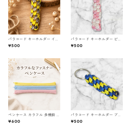
パラコード キーホルダー イエ
パラコード キーホルダー ピン
ロー×ベージュ(赤・黒) ハンド
ク ホワイト 編み込み s27
¥500
¥500
メイド 国産 本革 ヌメ革
ペンケース カラフル 多機能 筆
パラコード キーホルダー ブル
箱 ファスナー6本 s10
ー イエロー 編み込み s32
¥600
¥500