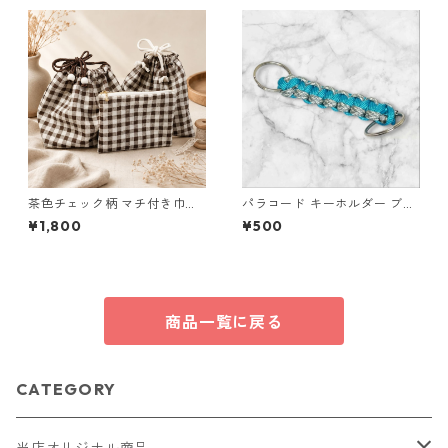
茶色チェック柄 マチ付き巾
パラコード キーホルダー ブル
着・巾着・ミニポーチ 3点セッ
ー グレー ホワイト 編み込み s
¥1,800
¥500
ト O66 巾着袋 布小物 ハンド
36 アウトドア
メイド
商品一覧に戻る
CATEGORY