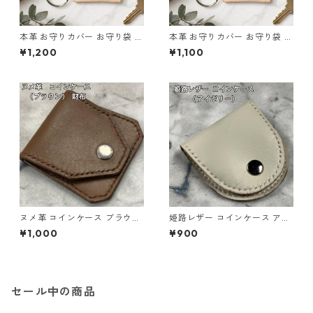
本革 お守りカバー お守り袋 日
本革 お守りカバー お守り袋 日
本製 生成り ナチュラル サイズ
本製 生成り ナチュラル サイズ
¥1,200
¥1,100
L l103 レザー お守りケース ハ
M l105 レザー お守りケース
ンドメイド 経年変化
ハンドメイド 経年変化
ヌメ革 コインケース ブラウン
姫路レザー コインケース アイ
本革 小銭入れ l110 レザー ハ
ボリー 本革 小銭入れ l111 ハン
¥1,000
¥900
ンドメイド ギフト
ドメイド
セール中の商品