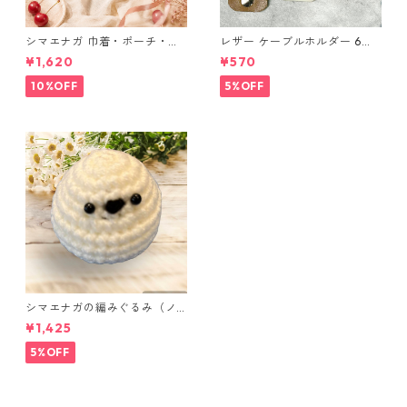
シマエナガ 巾着・ポーチ・ミ
レザー ケーブルホルダー 6個
ニポーチ(カード収納にも) ３
セット
¥1,620
¥570
点セット さくらんぼ柄×淡いピ
ンク
10%OFF
5%OFF
シマエナガの編みぐるみ（ノ
ーマル）
¥1,425
5%OFF