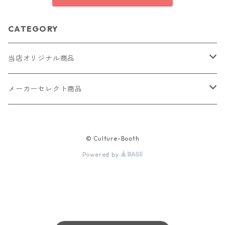
CATEGORY
当店オリジナル商品
レザー（革）
メーカーセレクト商品
ロングウォレット
ストラップ
財布・キーケース・カードケース
© Culture-Booth
ショートウォレット
キーホルダー・チャーム
コインケース
ドール
アクセサリー
Powered by
ハーフウォレット
バッグ
ドール服 22cm用
ピアス
ニット・布製品
腕時計
名刺入れ
カードケース・名刺入れ
ドール服 27cm用
ネックレス・ペンダント
トートバッグ
メンズ
パラコード
バッグ