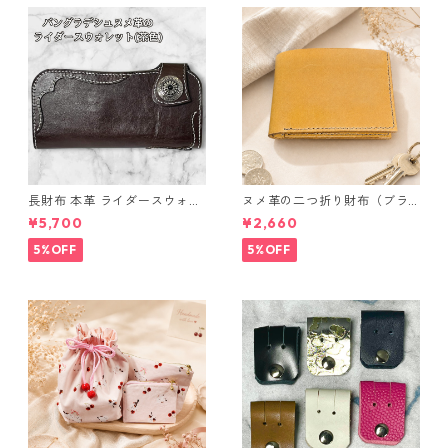
長財布 本革 ライダースウォレ
ヌメ革の二つ折り財布（ブラ
ット 国産 ヌメ革 ブラウン バ
ウン系）
¥5,700
¥2,660
ングラデシュ l175 レザー 革財
布 ハンドメイド 経年変化
5%OFF
5%OFF