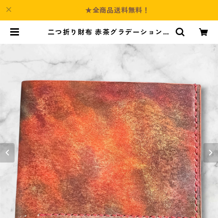
★全商品送料無料！
二つ折り財布 赤茶グラデーション手
染め L145 | Culture-Booth