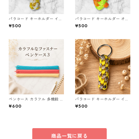
パラコード キーホルダー イエ
パラコード キーホルダー オレ
ロー ホワイト 編み込み s21
ンジ ライトグリーン 編み込み
¥500
¥500
s25
ペンケース カラフル 多機能 筆
パラコード キーホルダー イエ
箱 ファスナー6本 s11
ロー×ベージュ(赤・黒) ハンド
¥600
¥500
メイド 国産 本革 ヌメ革
商品一覧に戻る