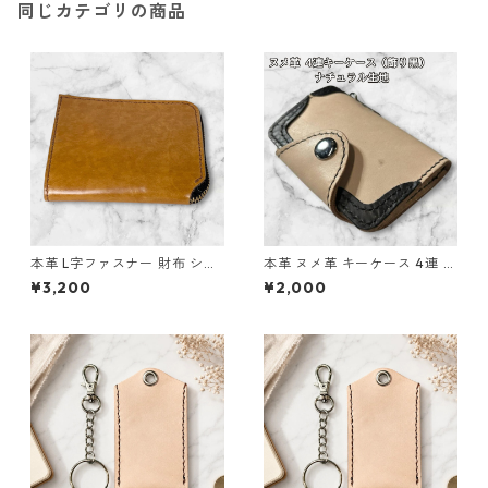
同じカテゴリの商品
本革 L字ファスナー 財布 ショ
本革 ヌメ革 キーケース 4連 ナ
ートウォレット l133 レザー ハ
チュラル 生成り l101 レザー
¥3,200
¥2,000
ンドメイド 経年変化 ギフト
ハンドメイド