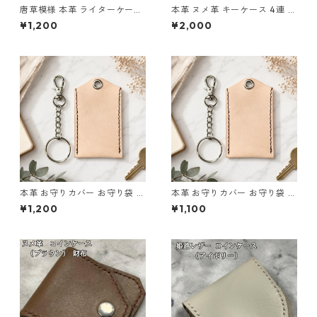
唐草模様 本革 ライターケース
本革 ヌメ革 キーケース 4連 ナ
グリーン L197 革小物 ハンド
チュラル 生成り l101 レザー
¥1,200
¥2,000
メイド
ハンドメイド
本革 お守りカバー お守り袋 日
本革 お守りカバー お守り袋 日
本製 生成り ナチュラル サイズ
本製 生成り ナチュラル サイズ
¥1,200
¥1,100
L l103 レザー お守りケース ハ
M l105 レザー お守りケース
ンドメイド 経年変化
ハンドメイド 経年変化