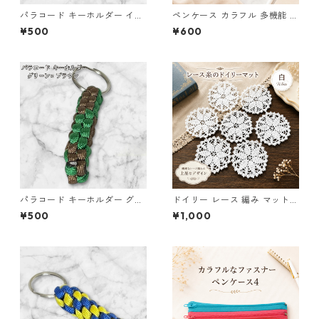
パラコード キーホルダー イエ
ペンケース カラフル 多機能 筆
ロー ホワイト 編み込み s21
箱 ファスナー6本 s9
¥500
¥600
パラコード キーホルダー グリ
ドイリー レース 編み マット
ーン ブラウン 編み込み s24
白 コースター s1
¥500
¥1,000