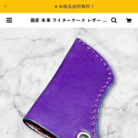
★全商品送料無料！
国産 本革 ライターケース レザー パ
ープル l191 革小物 ハンドメイド |
Culture-Booth