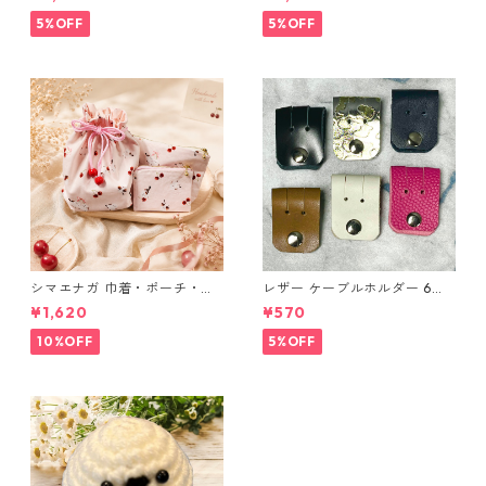
ングラデシュ l175 レザー 革財
布 ハンドメイド 経年変化
5%OFF
5%OFF
シマエナガ 巾着・ポーチ・ミ
レザー ケーブルホルダー 6個
ニポーチ(カード収納にも) ３
セット
¥1,620
¥570
点セット さくらんぼ柄×淡いピ
ンク
10%OFF
5%OFF