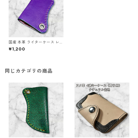
国産 本革 ライターケース レザ
ー パープル l191 革小物 ハンド
¥1,200
メイド
同じカテゴリの商品