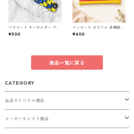
パラコード キーホルダー ブル
ペンケース カラフル 多機能 筆
ー イエロー 編み込み s32
箱 ファスナー6本 s12
¥500
¥600
商品一覧に戻る
CATEGORY
当店オリジナル商品
レザー（革）
メーカーセレクト商品