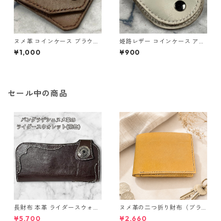
ヌメ革 コインケース ブラウン
姫路レザー コインケース アイ
本革 小銭入れ l110 レザー ハ
ボリー 本革 小銭入れ l111 ハン
¥1,000
¥900
ンドメイド ギフト
ドメイド
セール中の商品
長財布 本革 ライダースウォレ
ヌメ革の二つ折り財布（ブラ
ット 国産 ヌメ革 ブラウン バ
ウン系）
¥5,700
¥2,660