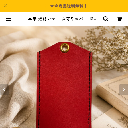
★全商品送料無料！
本革 姫路レザー お守りカバー l204
革小物 お守りケース ハンドメイド |
Culture-Booth