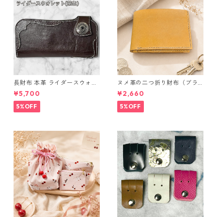
長財布 本革 ライダースウォレ
ヌメ革の二つ折り財布（ブラ
ット 国産 ヌメ革 ブラウン バ
ウン系）
¥5,700
¥2,660
ングラデシュ l175 レザー 革財
布 ハンドメイド 経年変化
5%OFF
5%OFF