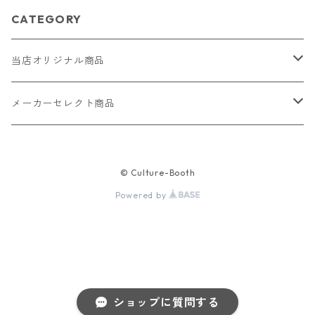
CATEGORY
当店オリジナル商品
レザー（革）
メーカーセレクト商品
ロングウォレット
ストラップ
財布・キーケース・カードケース
© Culture-Booth
ショートウォレット
キーホルダー・チャーム
コインケース
ドール
アクセサリー
Powered by
ハーフウォレット
バッグ
ドール服 22cm用
ピアス
ニット・布製品
腕時計
名刺入れ
カードケース・名刺入れ
ドール服 27cm用
ネックレス・ペンダント
トートバッグ
メンズ
パラコード
バッグ
ショップに質問する
お守りケース Lサイズ
長財布
ドール服 22cm・27cm
リング・指輪
雑貨
レディース
キーホルダー