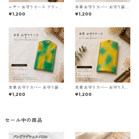
レザー お守りケース ブラック
本革 お守りカバー お守り袋 国
サイズL l128 ハンドメイド 経
産 日本製 ハンドメイド お守り
¥1,200
¥1,200
年変化 ギフト
入れ レザー キーホルダー 合格
祈願 交通安全 厄除け 紛失防止
小物ケース AirTag収納 青 黒
ムラ染め サイズL 革小物 キー
リング お守りケース
本革 お守りカバー お守り袋 日
本革 お守りカバー お守り入れ
本製 緑 黄色 サイズL l179 レザ
黄 緑 サイズL l180 レザー お
¥1,200
¥1,200
ー お守りケース AirTag収納
守りケース AirTag収納 ハンド
ハンドメイド 経年変化 ギフト
メイド 経年変化 ギフト
セール中の商品