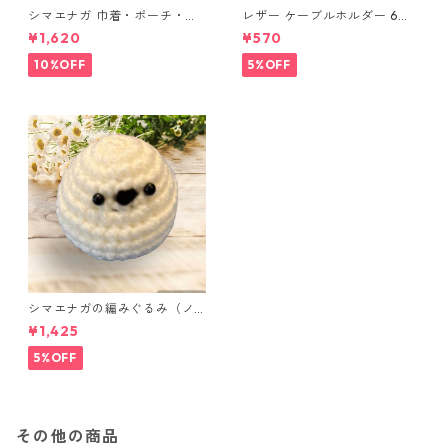
シマエナガ 巾着・ポーチ・ミ
レザー ケーブルホルダー 6個
ニポーチ(カード収納にも) ３
セット
¥1,620
¥570
点セット さくらんぼ柄×淡いピ
ンク
10%OFF
5%OFF
シマエナガの編みぐるみ（ノ
ーマル）
¥1,425
5%OFF
その他の商品