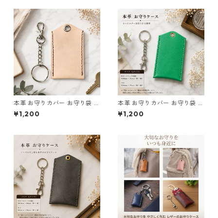
本革 お守りカバー お守り袋 日
本革 お守りカバー お守り袋 グ
本製 生成り ナチュラル サイズ
リーン l127 レザー お守りケー
¥1,200
¥1,200
L l103 レザー お守りケース ハ
ス AirTag収納 ハンドメイド
ンドメイド 経年変化
経年変化 ギフト Lサイズ