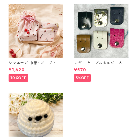
シマエナガ 巾着・ポーチ・ミ
レザー ケーブルホルダー 6個
ニポーチ(カード収納にも) ３
セット
¥1,620
¥570
点セット さくらんぼ柄×淡いピ
ンク
10%OFF
5%OFF