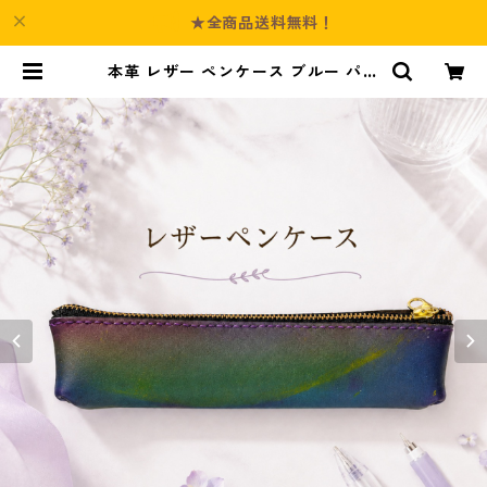
★全商品送料無料！
本革 レザー ペンケース ブルー パー
プル イエロー ペンポーチ l45 ハン
ドメイド 化粧ポーチ 小物入れ 花柄
ギフト | Culture-Booth