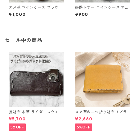
ヌメ革 コインケース ブラウン
姫路レザー コインケース アイ
本革 小銭入れ l110 レザー ハ
ボリー 本革 小銭入れ l111 ハン
¥1,000
¥900
ンドメイド ギフト
ドメイド
セール中の商品
長財布 本革 ライダースウォレ
ヌメ革の二つ折り財布（ブラ
ット 国産 ヌメ革 ブラウン バ
ウン系）
¥5,700
¥2,660
ングラデシュ l175 レザー 革財
布 ハンドメイド 経年変化
5%OFF
5%OFF