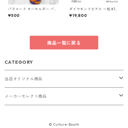
パラコード キーホルダー パー
ダイヤモンドピアス 一粒 K18
プル オレンジ 編み込み s19
ピンクゴールド 合計0.1ct ス
¥500
¥19,800
タッドピアス おしゃれ シンプ
ル スタッド ジュエリー アクセ
サリー レディース
商品一覧に戻る
CATEGORY
当店オリジナル商品
レザー（革）
メーカーセレクト商品
ロングウォレット
ストラップ
財布・キーケース・カードケース
© Culture-Booth