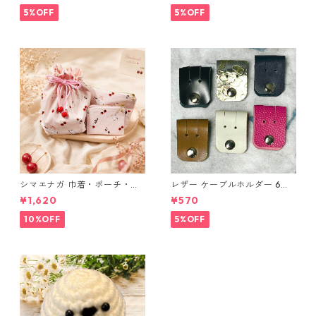
布 ハンドメイド 経年変化
5%OFF
5%OFF
シマエナガ 巾着・ポーチ・ミ
レザー ケーブルホルダー 6個
ニポーチ(カード収納にも) ３
セット
¥1,620
¥570
点セット さくらんぼ柄×淡いピ
ンク
10%OFF
5%OFF