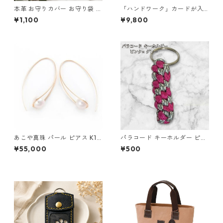
本革 お守りカバー お守り袋 日
「ハンドワーク」カードが入
本製 生成り ナチュラル サイズ
る小さな小銭入れ ネイビー
¥1,100
¥9,800
M l105 レザー お守りケース
ハンドメイド 経年変化
あこや真珠 パール ピアス K10
パラコード キーホルダー ピン
イエローゴールド ジプシー フ
ク グレー 編み込み s28
¥55,000
¥500
ック ピアス 7mm 7ミリ珠 ア
コヤ 本真珠 真珠 ジュエリー
アクセサリー レディース