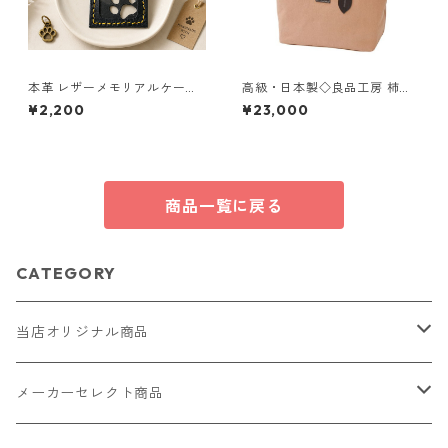
本革 レザーメモリアルケース
高級・日本製◇良品工房 柿渋
黒 クリア窓 肉球 ペット遺毛ケ
染トートバッグ◇ハンドバッ
¥2,200
¥23,000
ース ハンドメイド
グ 大人ナチュラル 日本製【約
300g・約260×120×220m
m】 tp-ds-2655914
商品一覧に戻る
CATEGORY
当店オリジナル商品
レザー（革）
メーカーセレクト商品