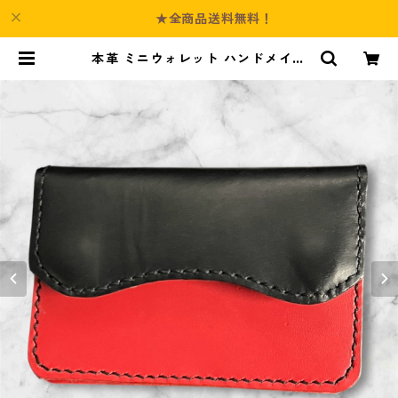
★全商品送料無料！
本革 ミニウォレット ハンドメイド
メンズ レディース セカンド 経年変
化 楽しめる フラップ付 財布 ブラッ
ク レッド レザー | Culture-Booth