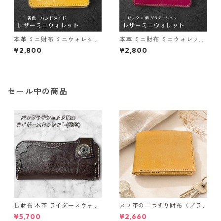
本革 ミニ財布 ミニウォレット
本革 ミニ財布 ミニウォレット
イエロー l159 レザー 革財布
グラデーション l162 レザー 革
¥2,800
¥2,800
ハンドメイド 経年変化 ギフト
財布 ハンドメイド
セール中の商品
長財布 本革 ライダースウォレ
ヌメ革の二つ折り財布（ブラ
ット 国産 ヌメ革 ブラウン バ
ウン系）
¥5,700
¥2,660
ングラデシュ l175 レザー 革財