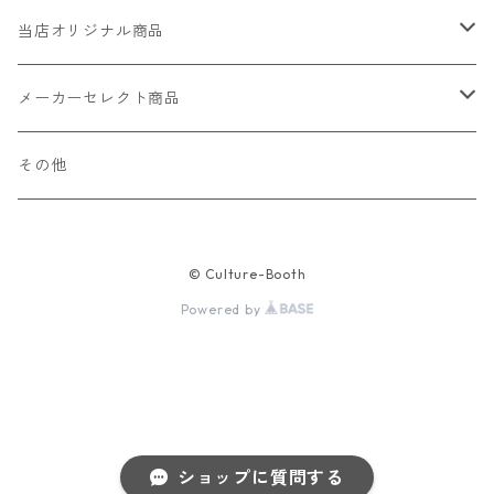
当店オリジナル商品
レザー（革）
メーカーセレクト商品
ロングウォレット
ストラップ
財布・キーケース・カードケース
その他
ショートウォレット
キーホルダー・チャーム
コインケース
ドール
アクセサリー
© Culture-Booth
ハーフウォレット
バッグ
ドール服 22cm用
ピアス
ニット・布製品
腕時計
Powered by
名刺入れ
カードケース・名刺入れ
ドール服 27cm用
ネックレス・ペンダント
トートバッグ
メンズ
パラコード
バッグ
お守りケース Lサイズ
長財布
ドール服 22cm・27cm
リング・指輪
雑貨
レディース
キーホルダー
クラフトバンド
ペット
お守りケース Mサイズ
ショップに質問する
財布
ドール本体
ブレスレット
巾着
その他の腕時計