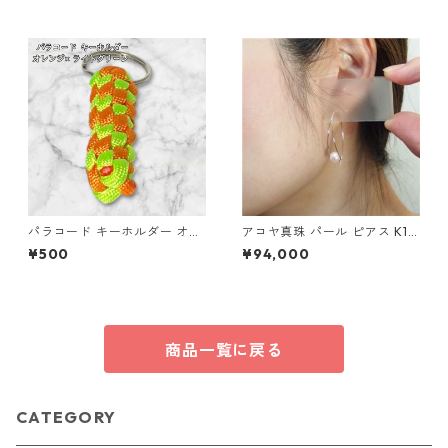
ドア
ンドメイド 国産 本革 ヌメ革
パラコード キーホルダー オレ
アコヤ真珠 パール ピアス K18
ンジ ライトグリーン 編み込み
イエローゴールド ジプシー フ
¥500
¥94,000
s25
ック ピアス 7mm 7ミリ珠 あ
こや 本真珠 真珠 ジュエリー
アクセサリー レディース
商品一覧に戻る
CATEGORY