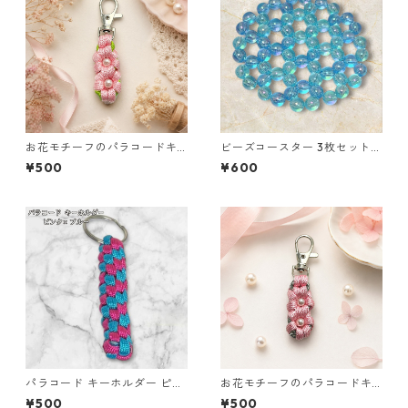
お花モチーフのパラコードキ
ビーズコースター 3枚セット
ーホルダー ピンク×ライトグリ
クリア パール ブルー ラウンド
¥500
¥600
ーン ハンドメイド 国産 本革
モチーフ アクリルビーズ s43
ヌメ革
パラコード キーホルダー ピン
お花モチーフのパラコードキ
ク ブルー 編み込み s38 アウト
ーホルダー ピンク×グレー ハ
¥500
¥500