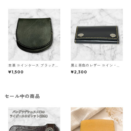
本革 コインケース ブラックレ
黒と茶色のレザー コイン・カ
ザー シンプルスナップ仕様 L1
ードケース L142 ハンドメイド
¥1,500
¥2,300
41 ハンドメイド ギフト
経年変化
セール中の商品