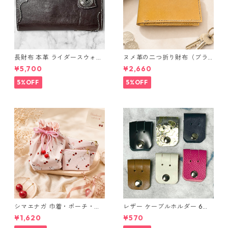
長財布 本革 ライダースウォレ
ヌメ革の二つ折り財布（ブラ
ット 国産 ヌメ革 ブラウン バ
ウン系）
¥5,700
¥2,660
ングラデシュ l175 レザー 革財
布 ハンドメイド 経年変化
5%OFF
5%OFF
シマエナガ 巾着・ポーチ・ミ
レザー ケーブルホルダー 6個
ニポーチ(カード収納にも) ３
セット
¥1,620
¥570
点セット さくらんぼ柄×淡いピ