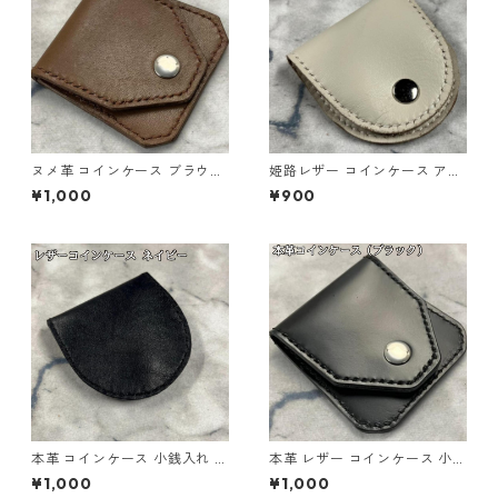
ヌメ革 コインケース ブラウン
姫路レザー コインケース アイ
本革 小銭入れ l110 レザー ハ
ボリー 本革 小銭入れ l111 ハン
¥1,000
¥900
ンドメイド ギフト
ドメイド
本革 コインケース 小銭入れ イ
本革 レザー コインケース 小銭
タリアンレザー アドリア ネイ
入れ ブラック l117 ハンドメイ
¥1,000
¥1,000
ビー l114 ハンドメイド ギフト
ド