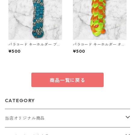
パラコード キーホルダー ブル
パラコード キーホルダー オレ
ー グレー 編み込み s20
ンジ ライトグリーン 編み込み
¥500
¥500
s25
商品一覧に戻る
CATEGORY
当店オリジナル商品