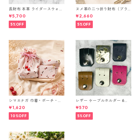
長財布 本革 ライダースウォレ
ヌメ革の二つ折り財布（ブラ
ット 国産 ヌメ革 ブラウン バ
ウン系）
¥5,700
¥2,660
ングラデシュ l175 レザー 革財
布 ハンドメイド 経年変化
5%OFF
5%OFF
シマエナガ 巾着・ポーチ・ミ
レザー ケーブルホルダー 6個
ニポーチ(カード収納にも) ３
セット
¥1,620
¥570
点セット さくらんぼ柄×淡いピ
ンク
10%OFF
5%OFF