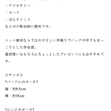
・アクセサリー
・カード
・ばんそうこう
などの小物収納に便利です。
ニット素材ならではのやさしい手触りでバッグの中でもほっ
こりとした存在感。
普段使いはもちろんちょっとしたプレゼントにもおすすめで
す。
≪サイズ≫
?パープルのポーチ?
縦：約9.5cm
横：約15cm
?ピンクのポーチ?