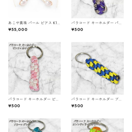
あこや真珠 パール ピアス K10
パラコード キーホルダー パー
イエローゴールド ジプシー フ
プル ベージュ系 編み込み s34
¥55,000
¥500
ック ピアス 7mm 7ミリ珠 ア
コヤ 本真珠 真珠 ジュエリー
アクセサリー レディース
パラコード キーホルダー ピン
パラコード キーホルダー ブル
ク ホワイト 編み込み s27
ー イエロー 編み込み s32
¥500
¥500