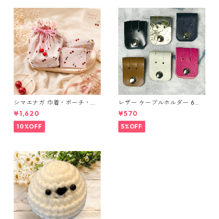
シマエナガ 巾着・ポーチ・ミ
レザー ケーブルホルダー 6個
ニポーチ(カード収納にも) ３
セット
¥1,620
¥570
点セット さくらんぼ柄×淡いピ
ンク
10%OFF
5%OFF