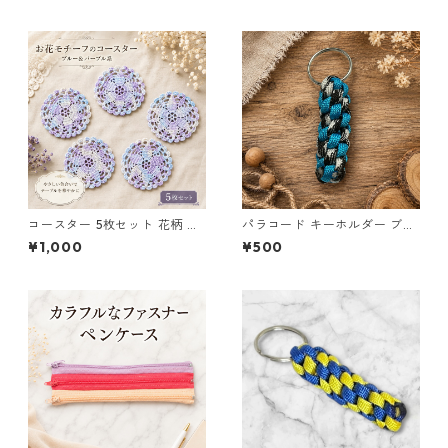
いい ハンドメイド シェイカー
星 月 花 バッグチャーム キッ
ズ レディース プレゼント 雑貨
ゆめかわ ギフト
コースター 5枚セット 花柄 レ
パラコード キーホルダー ブル
ース 手編み ブルー パープル s
ー×ブラック・ホワイト ハンド
¥1,000
¥500
2 ギフト
メイド 国産 本革 ヌメ革