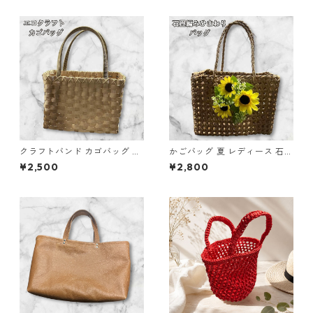
柄 和柄バッグ 軽量 布バッグ
和風 小さめバッグ 普段使い 和
雑貨 和風トート プレゼント ギ
フト
クラフトバンド カゴバッグ e4
かごバッグ 夏 レディース 石畳
かごバッグ ハンドメイド
編み ひまわり付き クラフトバ
¥2,500
¥2,800
ンド e7 ハンドメイド