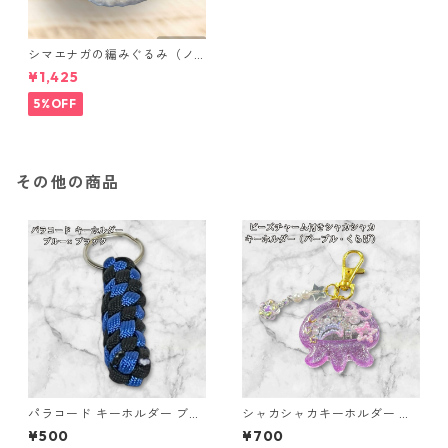
シマエナガの編みぐるみ（ノ
ーマル）
¥1,425
5%OFF
その他の商品
パラコード キーホルダー ブル
シャカシャカキーホルダー く
ー ブラック 編み込み s31
らげ レジン キーホルダー パー
¥500
¥700
プル ビーズ チャーム付き かわ