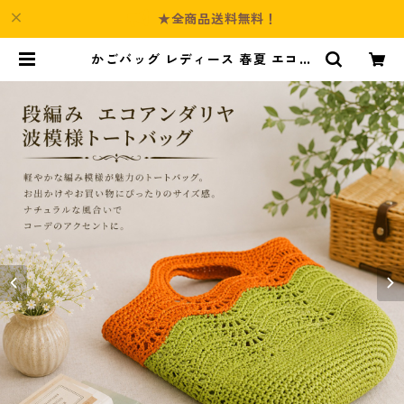
★全商品送料無料！
かごバッグ レディース 春夏 エコア
ンダリヤ トートバッグ オレンジ グ
リーン n62 ハンドメイド | Cultur
e-Booth