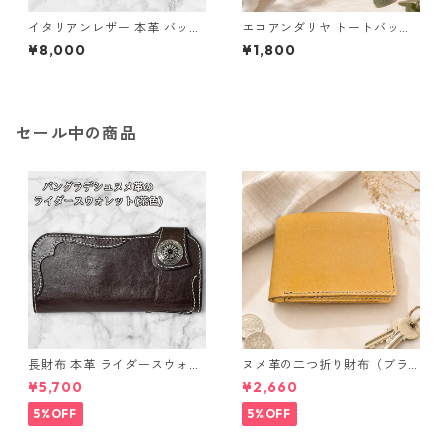
イタリアンレザー 本革 バッグ
エコアンダリヤ トートバッグ
トート 手提げ ブラウン l90 ハ
赤 手編みバッグ n64 ハンドメ
¥8,000
¥1,800
ンドメイド ギフト
イド
セール中の商品
長財布 本革 ライダースウォレ
ヌメ革の二つ折り財布（ブラ
ット 国産 ヌメ革 ブラウン バ
ウン系）
¥5,700
¥2,660
ングラデシュ l175 レザー 革財
布 ハンドメイド 経年変化
5%OFF
5%OFF