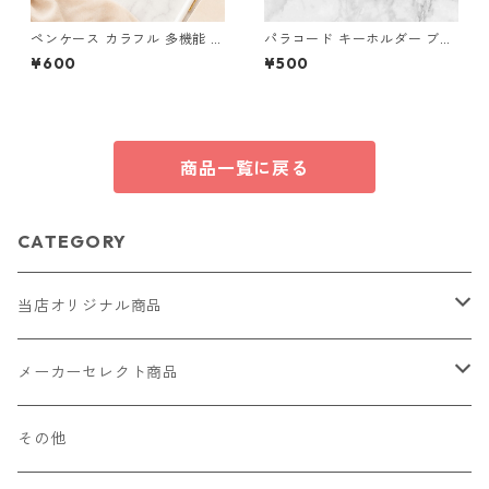
ペンケース カラフル 多機能 筆
パラコード キーホルダー ブル
箱 ファスナー6本 s9
ー イエロー 編み込み s32
¥600
¥500
商品一覧に戻る
CATEGORY
当店オリジナル商品
レザー（革）
メーカーセレクト商品
ロングウォレット
ストラップ
財布・キーケース・カードケース
その他