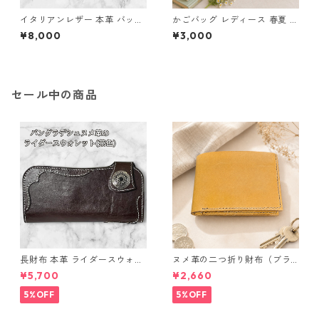
イタリアンレザー 本革 バッグ
かごバッグ レディース 春夏 エ
トート 手提げ ブラウン l90 ハ
コアンダリヤ トートバッグ オ
¥8,000
¥3,000
ンドメイド ギフト
レンジ グリーン n62 ハンドメ
イド
セール中の商品
長財布 本革 ライダースウォレ
ヌメ革の二つ折り財布（ブラ
ット 国産 ヌメ革 ブラウン バ
ウン系）
¥5,700
¥2,660
ングラデシュ l175 レザー 革財
布 ハンドメイド 経年変化
5%OFF
5%OFF