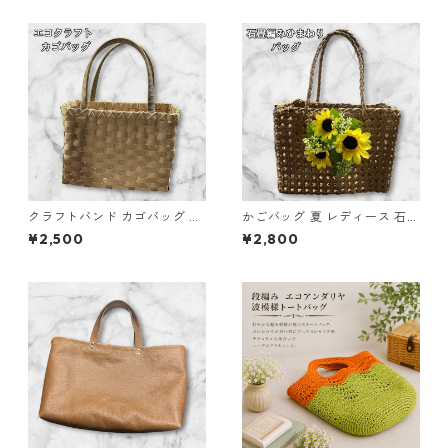
柄 和柄バッグ 軽量 布バッグ
和風 小さめバッグ 普段使い 和
雑貨 和風トート プレゼント ギ
フト
クラフトバンド カゴバッグ e4
かごバッグ 夏 レディース 石畳
かごバッグ ハンドメイド
編み ひまわり付き クラフトバ
¥2,500
¥2,800
ンド e7 ハンドメイド