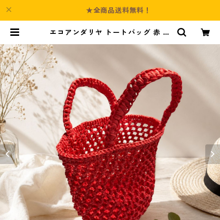
★全商品送料無料！
エコアンダリヤ トートバッグ 赤 手
編みバッグ n64 ハンドメイド | Cul
ture-Booth