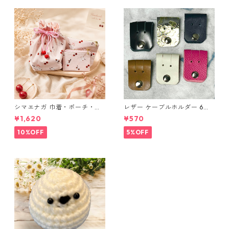
シマエナガ 巾着・ポーチ・ミ
レザー ケーブルホルダー 6個
ニポーチ(カード収納にも) ３
セット
¥1,620
¥570
点セット さくらんぼ柄×淡いピ
ンク
10%OFF
5%OFF