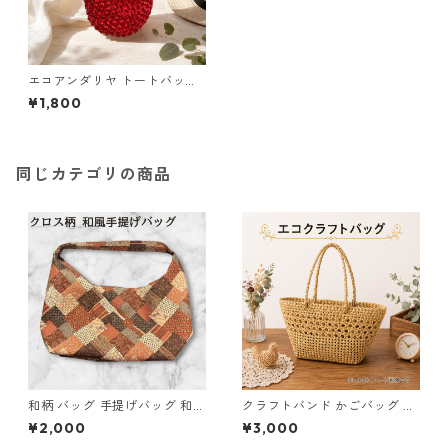
エコアンダリヤ トートバッグ
赤 手編みバッグ n64 ハンドメ
¥1,800
イド
同じカテゴリの商品
和柄 バッグ 手提げバッグ 和風
クラフトバンド かごバッグ e1
バッグ ハンドメイド レディー
ハンドメイド
¥2,000
¥3,000
ス トートバッグ パッチワーク