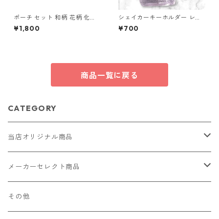
ポーチ セット 和柄 花柄 化粧
シェイカーキーホルダー レジ
ポーチ 小物入れ マチあり マチ
ン キーホルダー ハート 鍵 バ
¥1,800
¥700
なし o63 布小物 ハンドメイド
ッグチャーム ハンドメイド レ
ジンアクセサリー クリアパー
プル かわいい ゆめかわ キラキ
ラ チャーム ビーズ入り プレゼ
ント ギフト
商品一覧に戻る
CATEGORY
当店オリジナル商品
レザー（革）
メーカーセレクト商品
ロングウォレット
ストラップ
財布・キーケース・カードケース
その他