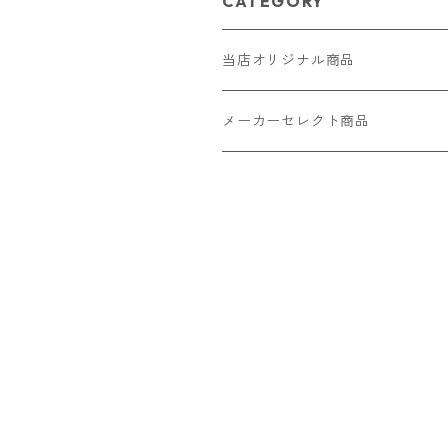
CATEGORY
当店オリジナル商品
レザー（革）
メーカーセレクト商品
ロングウォレット
ストラップ
財布・キーケース・カードケース
ショートウォレット
キーホルダー・チャーム
コインケース
ドール
アクセサリー
ハーフウォレット
バッグ
ドール服 22cm用
ピアス
ニット・布製品
腕時計
名刺入れ
カードケース・名刺入れ
ドール服 27cm用
ネックレス・ペンダント
トートバッグ
メンズ
パラコード
バッグ
お守りケース Lサイズ
長財布
ドール服 22cm・27cm
リング・指輪
雑貨
レディース
キーホルダー
クラフトバンド
ペット