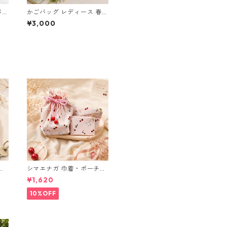
バッ
かごバッグ レディース 春夏
 l
エコアンダリヤ トートバッ
¥3,000
グ オレンジ グリーン n62
ハンドメイド
ブ
シマエナガ 巾着・ポーチ・
ミニポーチ(カード収納に
¥1,620
も) ３点セット さくらんぼ
柄×淡いピンク
10%OFF