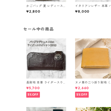
かごバッグ 夏 レディース
イタリアンレザー 本革 
石畳編み ひまわり付き クラ
グ トート 手提げ ブラウン
¥2,800
¥8,000
フトバンド e7 ハンドメイ
90 ハンドメイド ギフト
ド
セール中の商品
長財布 本革 ライダースウォ
ヌメ革の二つ折り財布（
レット 国産 ヌメ革 ブラウ
ラウン系）
¥5,700
¥2,660
ン バングラデシュ l175 レ
ザー 革財布 ハンドメイド
5%OFF
5%OFF
経年変化