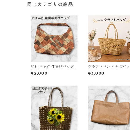
同じカテゴリの商品
和柄 バッグ 手提げバッグ
クラフトバンド かごバ
和風バッグ ハンドメイド レ
e1 ハンドメイド
¥2,000
¥3,000
ディース トートバッグ パッ
チワーク柄 和柄バッグ 軽量
布バッグ 和風 小さめバッグ
普段使い 和雑貨 和風トート
プレゼント ギフト