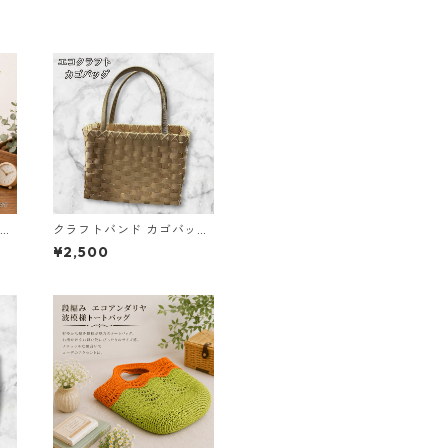
ッグ
クラフトバンド カゴバッグ
e4 かごバッグ ハンドメイ
¥2,500
ド