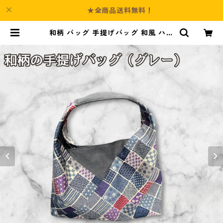
★全商品送料無料！
和柄 バッグ 手提げバッグ 和風 ハン
ドメイド ミニバッグ グレー o23 | C
ulture-Booth