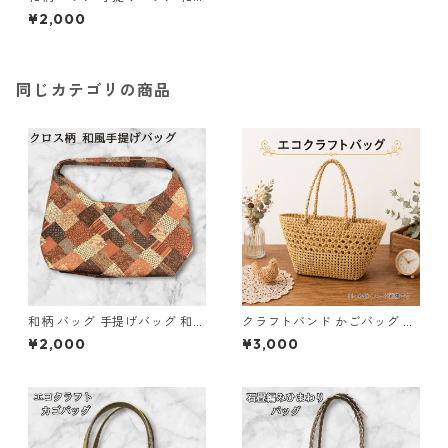
ハンドメイド ミニバッグ グレ
¥2,000
ー o23
同じカテゴリの商品
和柄 バッグ 手提げバッグ 和風
クラフトバンド かごバッグ e1
バッグ ハンドメイド レディー
ハンドメイド
¥2,000
¥3,000
ス トートバッグ パッチワーク
柄 和柄バッグ 軽量 布バッグ
和風 小さめバッグ 普段使い 和
雑貨 和風トート プレゼント ギ
フト