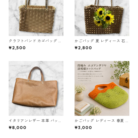
クラフトバンド カゴバッグ e4
かごバッグ 夏 レディース 石畳
かごバッグ ハンドメイド
編み ひまわり付き クラフトバ
¥2,500
¥2,800
ンド e7 ハンドメイド
イタリアンレザー 本革 バッグ
かごバッグ レディース 春夏 エ
トート 手提げ ブラウン l90 ハ
コアンダリヤ トートバッグ オ
¥8,000
¥3,000
ンドメイド ギフト
レンジ グリーン n62 ハンドメ
イド