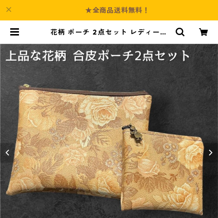
★全商品送料無料！
花柄 ポーチ 2点セット レディース
化粧ポーチ o41 合皮 小物入れ ハン
ドメイド ギフト | Culture-Booth