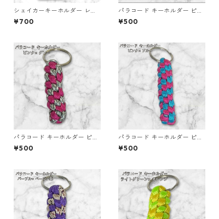
シェイカーキーホルダー レジ
パラコード キーホルダー ピン
ン キーホルダー ハート 鍵 バ
ク グリーン 編み込み s30
¥700
¥500
ッグチャーム ハンドメイド レ
ジンアクセサリー クリアパー
プル かわいい ゆめかわ キラキ
ラ チャーム ビーズ入り プレゼ
ント ギフト
パラコード キーホルダー ピン
パラコード キーホルダー ピン
ク グレー 編み込み s28
ク ブルー 編み込み s38 アウト
¥500
¥500
ドア