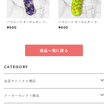
パラコード キーホルダー パー
パラコード キーホルダー ライ
プル ベージュ系 編み込み s34
トグリーン イエロー 編み込み
¥500
¥500
s26
商品一覧に戻る
CATEGORY
当店オリジナル商品
レザー（革）
メーカーセレクト商品