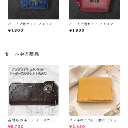
ポーチ 2個セット フェイクレ
ポーチ 2個セット フェイクレ
ザー ブルー 大小セット o44
ザー レッド 大小セット o45
¥1,800
¥1,800
小物入れ ハンドメイド 化粧ポ
小物入れ ハンドメイド 化粧ポ
ーチ
ーチ
セール中の商品
長財布 本革 ライダースウォレ
ヌメ革の二つ折り財布（ブラ
ット 国産 ヌメ革 ブラウン バ
ウン系）
¥5,700
¥2,660