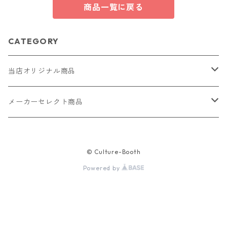
商品一覧に戻る
CATEGORY
当店オリジナル商品
レザー（革）
メーカーセレクト商品
ロングウォレット
ストラップ
財布・キーケース・カードケース
© Culture-Booth
ショートウォレット
キーホルダー・チャーム
コインケース
ドール
アクセサリー
Powered by
ハーフウォレット
バッグ
ドール服 22cm用
ピアス
ニット・布製品
腕時計
名刺入れ
カードケース・名刺入れ
ドール服 27cm用
ネックレス・ペンダント
トートバッグ
メンズ
パラコード
バッグ