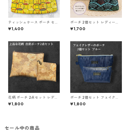
ティッシュケース ポーチ セッ
ポーチ 2個セット レディース
ト ボタン柄 o29 小物入れ ハ
和柄 o35 小物入れ ハンドメイ
¥1,400
¥1,700
ンドメイド 化粧ポーチ
ド ギフト 化粧ポーチ
花柄 ポーチ 2点セット レディ
ポーチ 2個セット フェイクレ
ース 化粧ポーチ o41 合皮 小物
ザー ブルー 大小セット o44
¥1,800
¥1,800
入れ ハンドメイド ギフト
小物入れ ハンドメイド 化粧ポ
ーチ
セール中の商品