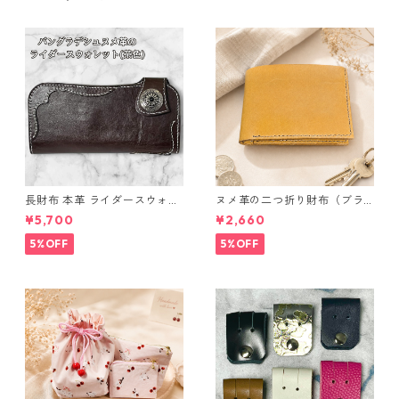
長財布 本革 ライダースウォレ
ヌメ革の二つ折り財布（ブラ
ット 国産 ヌメ革 ブラウン バ
ウン系）
¥5,700
¥2,660
ングラデシュ l175 レザー 革財
布 ハンドメイド 経年変化
5%OFF
5%OFF