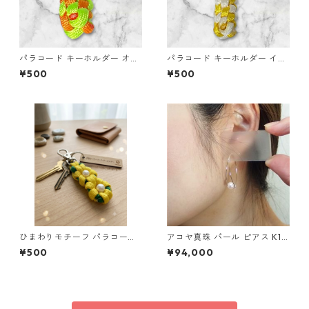
パラコード キーホルダー オレ
パラコード キーホルダー イエ
ンジ ライトグリーン 編み込み
ロー ホワイト 編み込み s21
¥500
¥500
s25
ひまわりモチーフ パラコード
アコヤ真珠 パール ピアス K18
キーホルダー s44 アウトドア
イエローゴールド ジプシー フ
¥500
¥94,000
ック ピアス 7mm 7ミリ珠 あ
こや 本真珠 真珠 ジュエリー
アクセサリー レディース