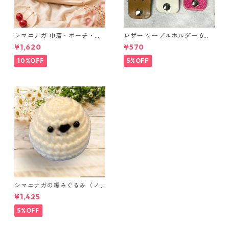
シマエナガ 巾着・ポーチ・ミ
レザー ケーブルホルダー 6個
ニポーチ(カード収納にも) ３
セット
¥1,620
¥570
点セット さくらんぼ柄×淡いピ
ンク
10%OFF
5%OFF
シマエナガの編みぐるみ（ノ
ーマル）
¥1,425
5%OFF