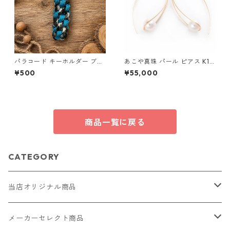
パラコード キーホルダー ブル
あこや真珠 パール ピアス K10
ー×ブラック・ホワイト ハンド
イエローゴールド ジプシー フ
¥500
¥55,000
メイド 国産 本革 ヌメ革
ック ピアス 7mm 7ミリ珠 ア
コヤ 本真珠 真珠 ジュエリー
アクセサリー レディース
商品一覧に戻る
CATEGORY
当店オリジナル商品
レザー（革）
メーカーセレクト商品