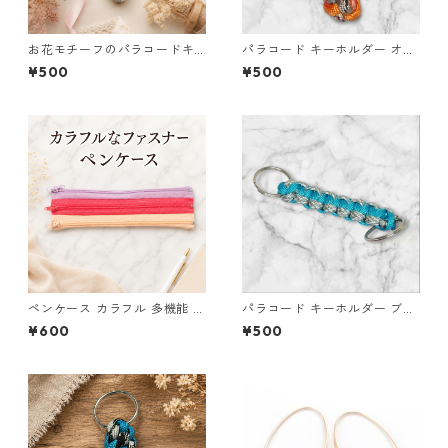
お花モチーフのパラコードキ
パラコード キーホルダー オレ
ーホルダー ピンク×ライトグリ
ンジ ブラウン系 編み込み s35
¥500
¥500
ーン ハンドメイド 国産 本革
ヌメ革
ペンケース カラフル 多機能 筆
パラコード キーホルダー ブル
箱 ファスナー6本 s9
ー グレー ホワイト 編み込み s
¥600
¥500
36 アウトドア