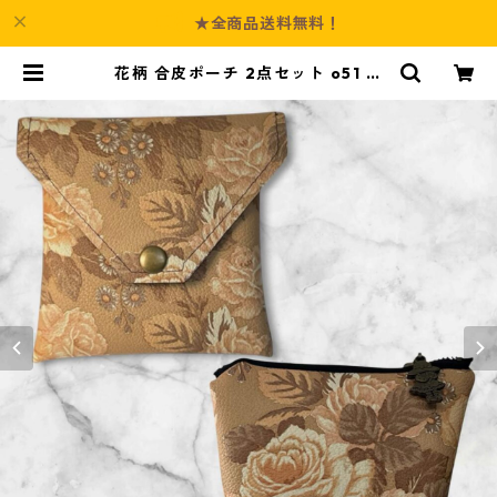
★全商品送料無料！
花柄 合皮ポーチ 2点セット o51 フ
ェイクレザー 化粧ポーチ 小物入れ
ハンドメイド | Culture-Booth