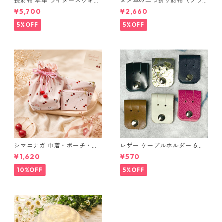
長財布 本革 ライダースウォレ
ヌメ革の二つ折り財布（ブラ
ット 国産 ヌメ革 ブラウン バ
ウン系）
¥5,700
¥2,660
ングラデシュ l175 レザー 革財
布 ハンドメイド 経年変化
5%OFF
5%OFF
シマエナガ 巾着・ポーチ・ミ
レザー ケーブルホルダー 6個
ニポーチ(カード収納にも) ３
セット
¥1,620
¥570
点セット さくらんぼ柄×淡いピ
ンク
10%OFF
5%OFF