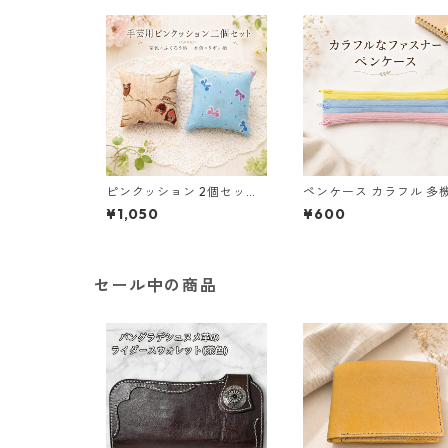
ピンクッション 2個セット
ペンケース カラフル 多
針山 手芸用品 リボン柄 ふ
筆箱 ファスナー6本 s10
¥1,050
¥600
くろう柄 o32
セール中の商品