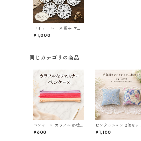
ドイリー レース 編み マッ
ト 白 コースター s1
¥1,000
同じカテゴリの商品
ペンケース カラフル 多機能
ピンクッション 2個セッ
筆箱 ファスナー6本 s9
針山 手芸用品 和柄 花柄
¥600
¥1,100
ルー 水色 o26