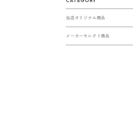
CATEGORY
当店オリジナル商品
レザー（革）
メーカーセレクト商品
ロングウォレット
ストラップ
財布・キーケース・カードケース
ショートウォレット
キーホルダー・チャーム
コインケース
ドール
アクセサリー
ハーフウォレット
バッグ
ドール服 22cm用
ピアス
ニット・布製品
腕時計
名刺入れ
カードケース・名刺入れ
ドール服 27cm用
ネックレス・ペンダント
トートバッグ
メンズ
パラコード
バッグ
お守りケース Lサイズ
長財布
ドール服 22cm・27cm
リング・指輪
雑貨
レディース
キーホルダー
クラフトバンド
ペット