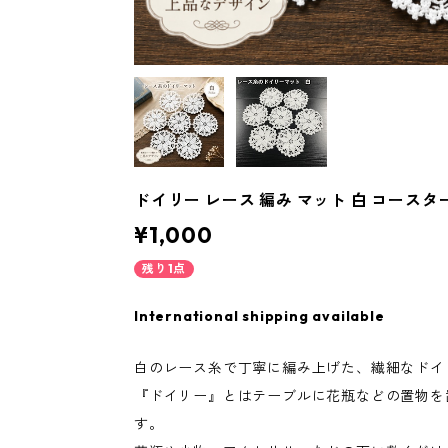
ドイリー レース 編み マット 白 コースター
¥1,000
残り1点
International shipping available
白のレース糸で丁寧に編み上げた、繊細なドイ
『ドイリー』とはテーブルに花瓶などの置物を
す。