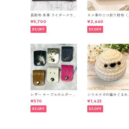
長財布 本革 ライダースウォ
ヌメ革の二つ折り財布（
レット 国産 ヌメ革 ブラウ
ラウン系）
¥5,700
¥2,660
ン バングラデシュ l175 レ
ザー 革財布 ハンドメイド
5%OFF
5%OFF
経年変化
レザー ケーブルホルダー 6
シマエナガの編みぐるみ
個セット
（ノーマル）
¥570
¥1,425
5%OFF
5%OFF