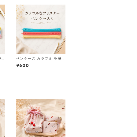
機能
ペンケース カラフル 多機能
筆箱 ファスナー6本 s11
¥600