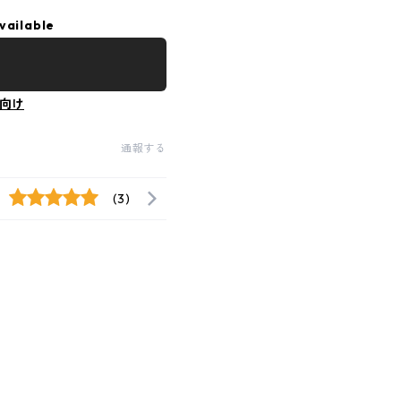
vailable
向け
通報する
(3)