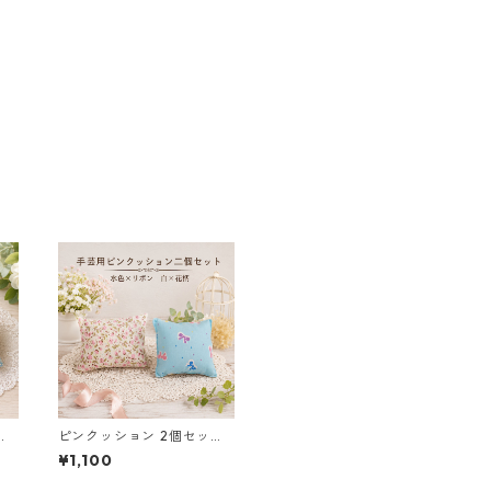
ト
ピンクッション 2個セット
 ブ
針山 手芸用品 水色 リボン
¥1,100
白 花柄 o31