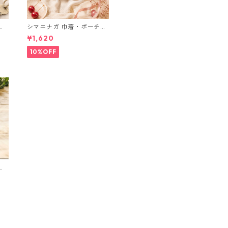
ブ
シマエナガ 巾着・ポーチ・
ミニポーチ(カード収納に
¥1,620
も) ３点セット さくらんぼ
柄×淡いピンク
10%OFF