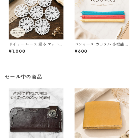
ドイリー レース 編み マット
ペンケース カラフル 多機能 筆
白 コースター s1
箱 ファスナー6本 s11
¥1,000
¥600
セール中の商品