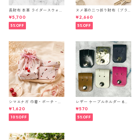
長財布 本革 ライダースウォレ
ヌメ革の二つ折り財布（ブラ
ット 国産 ヌメ革 ブラウン バ
ウン系）
¥5,700
¥2,660
ングラデシュ l175 レザー 革財
布 ハンドメイド 経年変化
5%OFF
5%OFF
シマエナガ 巾着・ポーチ・ミ
レザー ケーブルホルダー 6個
ニポーチ(カード収納にも) ３
セット
¥1,620
¥570
点セット さくらんぼ柄×淡いピ
ンク
10%OFF
5%OFF