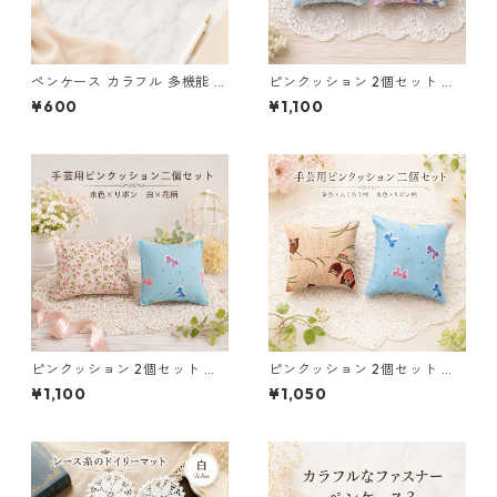
ペンケース カラフル 多機能 筆
ピンクッション 2個セット 針
箱 ファスナー6本 s9
山 手芸用品 和柄 花柄 ブルー
¥600
¥1,100
水色 o26
ピンクッション 2個セット 針
ピンクッション 2個セット 針
山 手芸用品 水色 リボン 白 花
山 手芸用品 リボン柄 ふくろう
¥1,100
¥1,050
柄 o31
柄 o32