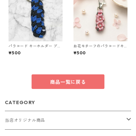
パラコード キーホルダー ブル
お花モチーフのパラコードキ
ー ブラック 編み込み s31
ーホルダー ピンク×グレー ハ
¥500
¥500
ンドメイド 国産 本革 ヌメ革
商品一覧に戻る
CATEGORY
当店オリジナル商品