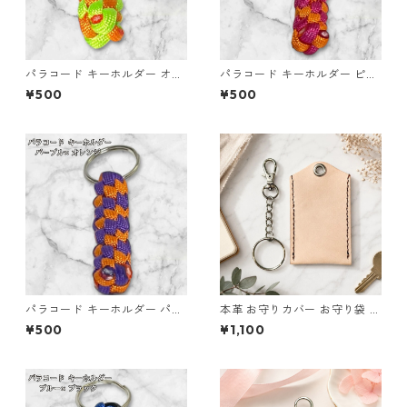
パラコード キーホルダー オレ
パラコード キーホルダー ピン
ンジ ライトグリーン 編み込み
ク オレンジ 編み込み s17
¥500
¥500
s25
パラコード キーホルダー パー
本革 お守りカバー お守り袋 日
プル オレンジ 編み込み s19
本製 生成り ナチュラル サイズ
¥500
¥1,100
M l105 レザー お守りケース
ハンドメイド 経年変化