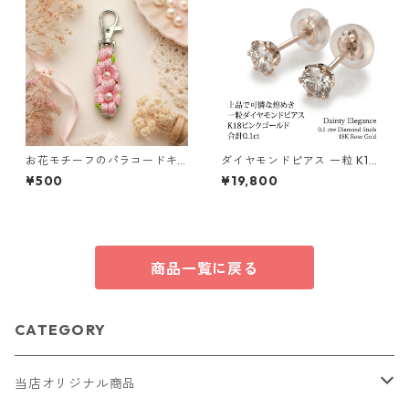
お花モチーフのパラコードキ
ダイヤモンドピアス 一粒 K18
ーホルダー ピンク×ライトグリ
ピンクゴールド 合計0.1ct ス
¥500
¥19,800
ーン ハンドメイド 国産 本革
タッドピアス おしゃれ シンプ
ヌメ革
ル スタッド ジュエリー アクセ
サリー レディース
商品一覧に戻る
CATEGORY
当店オリジナル商品