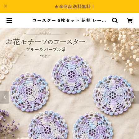
★全商品送料無料！
コースター 5枚セット 花柄 レース
手編み ブルー パープル s2 ギフト |
Culture-Booth