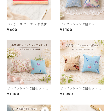
ペンケース カラフル 多機能 筆
ピンクッション 2個セット 針
箱 ファスナー6本 s9
山 手芸用品 和柄 花柄 ブルー
¥600
¥1,100
水色 o26
ピンクッション 2個セット 針
ピンクッション 2個セット 針
山 手芸用品 水色 リボン 白 花
山 手芸用品 リボン柄 ふくろう
¥1,100
¥1,050
柄 o31
柄 o32