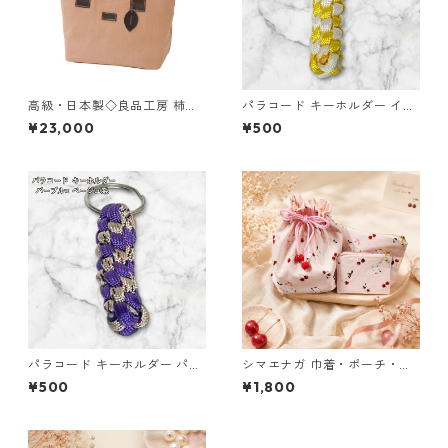
高級・日本製◇良品工房 柿渋
パラコード キーホルダー イエ
染トートバッグ◇ハンドバッ
ロー ホワイト 編み込み s21
¥23,000
¥500
グ 大人ナチュラル 日本製【約
300g・約260×120×220m
m】 tp-ds-2655914
パラコード キーホルダー パー
シマエナガ 巾着・ポーチ・ミ
プル ベージュ系 編み込み s34
ニポーチ 3点セット さくらん
¥500
¥1,800
ぼ柄×淡いピンク ジュエリー
アクセサリー レディース