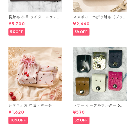
長財布 本革 ライダースウォレ
ヌメ革の二つ折り財布（ブラ
ット 国産 ヌメ革 ブラウン バ
ウン系）
¥5,700
¥2,660
ングラデシュ l175 レザー 革財
布 ハンドメイド 経年変化
5%OFF
5%OFF
シマエナガ 巾着・ポーチ・ミ
レザー ケーブルホルダー 6個
ニポーチ(カード収納にも) ３
セット
¥1,620
¥570
点セット さくらんぼ柄×淡いピ
ンク
10%OFF
5%OFF