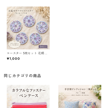
コースター 5枚セット 花柄 レ
ース 手編み ブルー パープル s
¥1,000
2 ギフト
同じカテゴリの商品