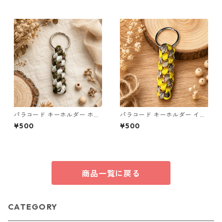
s26
パラコード キーホルダー ホワ
パラコード キーホルダー イエ
イト× グリーン・ブラウン ハ
ロー×ベージュ(赤・黒) ハンド
¥500
¥500
ンドメイド 国産 本革 ヌメ革
メイド 国産 本革 ヌメ革
商品一覧に戻る
CATEGORY