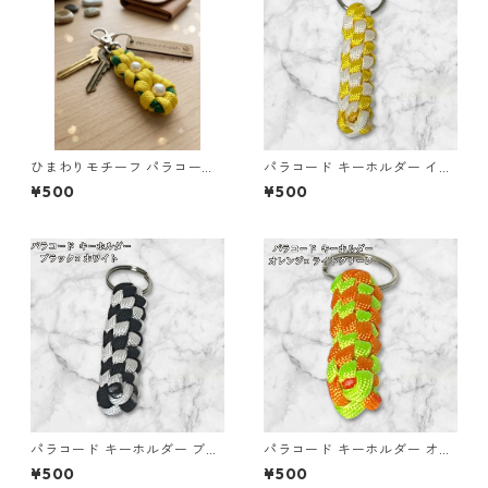
ひまわりモチーフ パラコード
パラコード キーホルダー イエ
キーホルダー s44 アウトドア
ロー ホワイト 編み込み s21
¥500
¥500
パラコード キーホルダー ブラ
パラコード キーホルダー オレ
ック ホワイト 編み込み s22
ンジ ライトグリーン 編み込み
¥500
¥500
s25