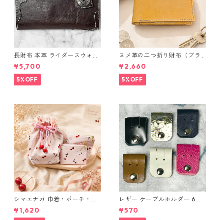
長財布 本革 ライダースウォレ
ヌメ革の二つ折り財布（ブラ
ット 国産 ヌメ革 ブラウン バ
ウン系）
¥5,700
¥2,660
ングラデシュ l175 レザー 革財
布 ハンドメイド 経年変化
5%OFF
5%OFF
シマエナガ 巾着・ポーチ・ミ
レザー ケーブルホルダー 6個
ニポーチ(カード収納にも) ３
セット
¥1,620
¥570
点セット さくらんぼ柄×淡いピ