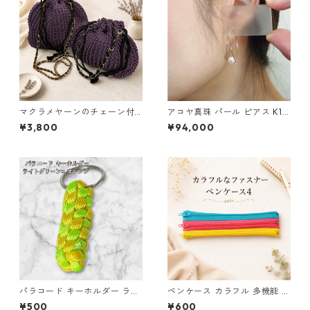
マクラメヤーンのチェーン付
アコヤ真珠 パール ピアス K18
ポーチ大小セット(紫) 巾着 布
イエローゴールド ジプシー フ
¥3,800
¥94,000
小物 ハンドメイド 国産 本革
ック ピアス 7mm 7ミリ珠 あ
ヌメ革
こや 本真珠 真珠 ジュエリー
アクセサリー レディース
パラコード キーホルダー ライ
ペンケース カラフル 多機能 筆
トグリーン イエロー 編み込み
箱 ファスナー6本 s12
¥500
¥600