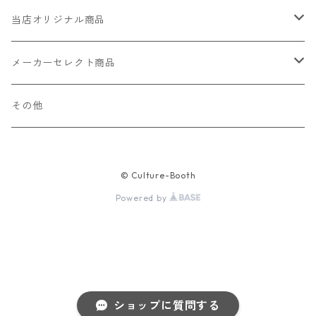
当店オリジナル商品
レザー（革）
メーカーセレクト商品
ロングウォレット
ストラップ
財布・キーケース・カードケース
その他
ショートウォレット
キーホルダー・チャーム
コインケース
ドール
アクセサリー
© Culture-Booth
ハーフウォレット
バッグ
ドール服 22cm用
ピアス
ニット・布製品
腕時計
Powered by
名刺入れ
カードケース・名刺入れ
ドール服 27cm用
ネックレス・ペンダント
トートバッグ
メンズ
パラコード
バッグ
お守りケース Lサイズ
長財布
ドール服 22cm・27cm
リング・指輪
雑貨
レディース
キーホルダー
クラフトバンド
ペット
お守りケース Mサイズ
ショップに質問する
財布
ドール本体
ブレスレット
巾着
その他の腕時計