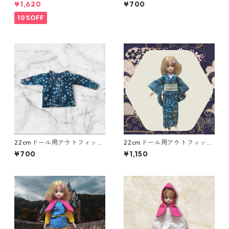
ニポーチ(カード収納にも) ３
ト 襟付き長そでシャツ ピ
¥1,620
¥700
点セット さくらんぼ柄×淡いピ
ンク×ドット柄 カジュアル
ンク
リアルクローズ
10%OFF
22cmドール用アウトフィッ
22cmドール用アウトフィッ
ト 襟付き長そでシャツ 青×
ト 着物二点セット 青緑の
¥700
¥1,150
花柄 カジュアル リアルク
花柄×白と緑の帯 シック ク
ローズ
ール系