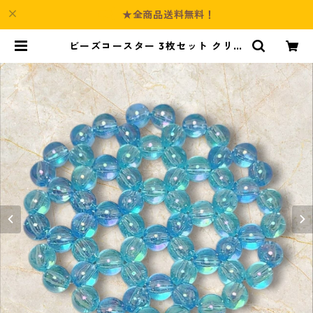
★全商品送料無料！
ビーズコースター 3枚セット クリア
パール ブルー ラウンドモチーフ ア
クリルビーズ s43 | Culture-Boot
h