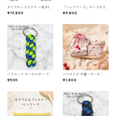
ダイヤモンドピアス 一粒 K18
「ハンドワーク」カードが入
ピンクゴールド 合計0.1ct ス
る小さな小銭入れ ネイビー
¥19,800
¥9,800
タッドピアス おしゃれ シンプ
ル スタッド ジュエリー アクセ
サリー レディース
パラコード キーホルダー ブル
シマエナガ 巾着・ポーチ・ミ
ー グリーン 編み込み s33
ニポーチ 3点セット さくらん
¥500
¥1,800
ぼ柄×淡いピンク ジュエリー
アクセサリー レディース