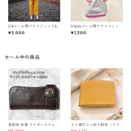
1/6ドール用アウトフィット5
1/6cmドール用アウトフィット
点セット 勇者風 一部難あ
二点セット ふんわり袖のワ
¥3,000
¥1,300
り
ンピースとフードのセット R
PGキャラ風 魔法使い
セール中の商品
長財布 本革 ライダースウォレ
ヌメ革の二つ折り財布（ブラ
ット 国産 ヌメ革 ブラウン バ
ウン系）