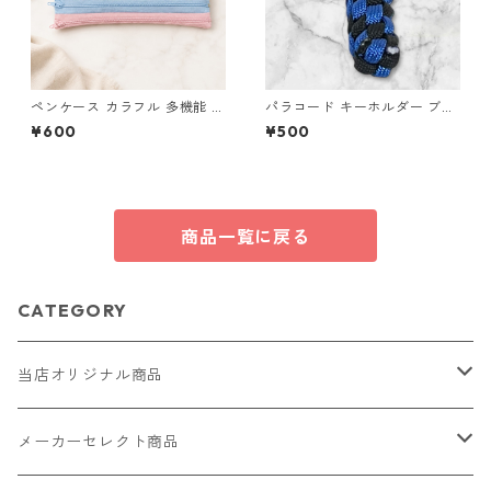
ペンケース カラフル 多機能 筆
パラコード キーホルダー ブル
箱 ファスナー6本 s10
ー ブラック 編み込み s31
¥600
¥500
商品一覧に戻る
CATEGORY
当店オリジナル商品
レザー（革）
メーカーセレクト商品