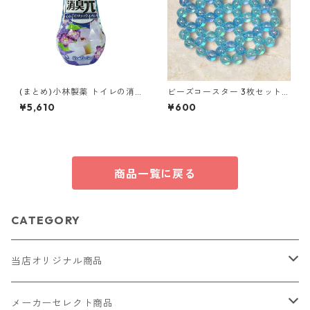
(まとめ)小林製薬 トイレの消
ビーズコースター 3枚セット
臭元心なごむリラックスアロ
クリア パール ブルー ラウンド
¥5,610
¥600
マ 400ml 1個【×10セット】
モチーフ アクリルビーズ s43
消臭剤 芳香剤 トイレ用
商品一覧に戻る
CATEGORY
当店オリジナル商品
レザー（革）
メーカーセレクト商品