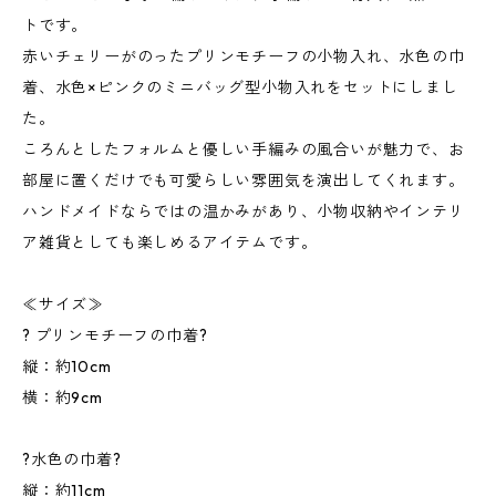
トです。
赤いチェリーがのったプリンモチーフの小物入れ、水色の巾
着、水色×ピンクのミニバッグ型小物入れをセットにしまし
た。
ころんとしたフォルムと優しい手編みの風合いが魅力で、お
部屋に置くだけでも可愛らしい雰囲気を演出してくれます。
ハンドメイドならではの温かみがあり、小物収納やインテリ
ア雑貨としても楽しめるアイテムです。
≪サイズ≫
? プリンモチーフの巾着?
縦：約10cm
横：約9cm
?水色の巾着?
縦：約11cm