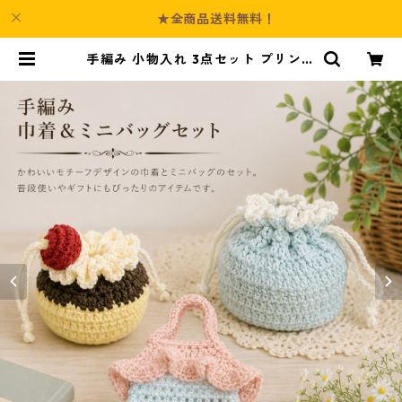
★全商品送料無料！
手編み 小物入れ 3点セット プリンモ
チーフ 巾着 ミニバッグ n59 ハンド
メイド | Culture-Booth