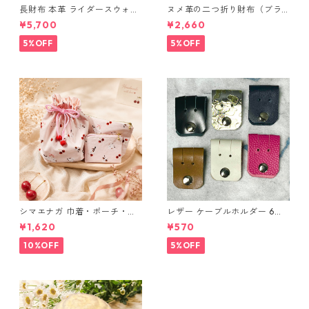
長財布 本革 ライダースウォレ
ヌメ革の二つ折り財布（ブラ
ット 国産 ヌメ革 ブラウン バ
ウン系）
¥5,700
¥2,660
ングラデシュ l175 レザー 革財
布 ハンドメイド 経年変化
5%OFF
5%OFF
シマエナガ 巾着・ポーチ・ミ
レザー ケーブルホルダー 6個
ニポーチ(カード収納にも) ３
セット
¥1,620
¥570
点セット さくらんぼ柄×淡いピ
ンク
10%OFF
5%OFF