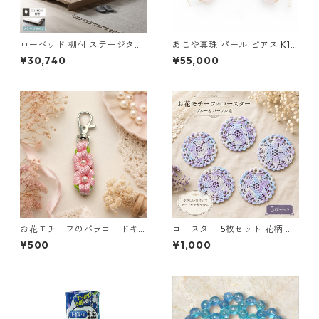
ローベッド 棚付 ステージタイ
あこや真珠 パール ピアス K10
プ セミダブル 幅140cm ベッ
イエローゴールド ジプシー フ
¥30,740
¥55,000
ドフレームのみ ナチュラル 宮
ック ピアス 7mm 7ミリ珠 ア
付 宮棚付 コンセント 頑丈 通
コヤ 本真珠 真珠 ジュエリー
気性 ステージベッド すのこベ
アクセサリー レディース
ッド ベッドフレーム フロアベ
ッド ロースタイル ベット ロー
ベット セミダブルベッド 寝具
収納
お花モチーフのパラコードキ
コースター 5枚セット 花柄 レ
ーホルダー ピンク×ライトグリ
ース 手編み ブルー パープル s
¥500
¥1,000
ーン ハンドメイド 国産 本革
2 ギフト
ヌメ革