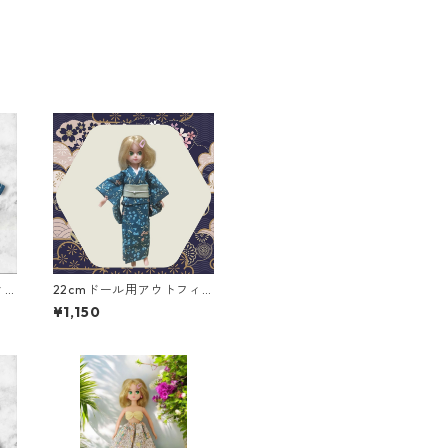
ィ
22cmドール用アウトフィ
ット 着物二点セット 青
¥1,150
緑の花柄×白と緑の帯 シ
ック クール系