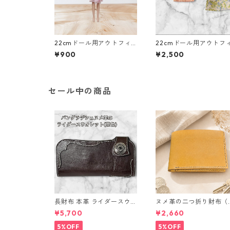
22cmドール用アウトフィ
22cmドール用アウトフ
ット二点セット ピンクの
ット5点セット カジュ
¥900
¥2,500
ベアトップ＆プリーツスカ
着回しコーデ ギャザー
ート アイドル 変身ヒロ
カート他
イン風
セール中の商品
長財布 本革 ライダースウォ
ヌメ革の二つ折り財布（
レット 国産 ヌメ革 ブラウ
ラウン系）
¥5,700
¥2,660
ン バングラデシュ l175 レ
ザー 革財布 ハンドメイド
5%OFF
5%OFF