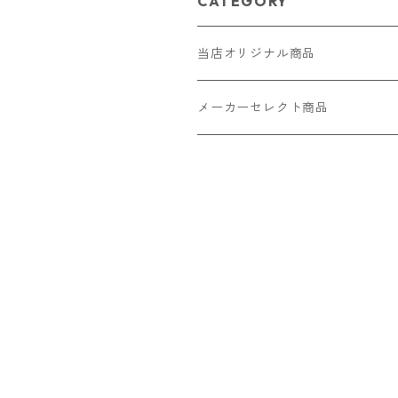
CATEGORY
当店オリジナル商品
レザー（革）
メーカーセレクト商品
ロングウォレット
ストラップ
財布・キーケース・カードケース
ショートウォレット
キーホルダー・チャーム
コインケース
ドール
アクセサリー
ハーフウォレット
バッグ
ドール服 22cm用
ピアス
ニット・布製品
腕時計
名刺入れ
カードケース・名刺入れ
ドール服 27cm用
ネックレス・ペンダント
トートバッグ
メンズ
パラコード
バッグ
お守りケース Lサイズ
長財布
ドール服 22cm・27cm
リング・指輪
雑貨
レディース
キーホルダー
クラフトバンド
ペット