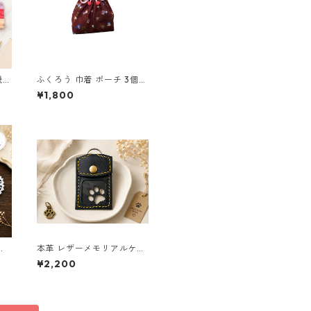
機能
ふくろう 巾着 ポーチ 3個セ
ット 和風 縁起物 o64 巾着
¥1,800
袋 布小物 ハンドメイド
ッ
本革 レザーメモリアルケー
ス 黒 クリア窓 肉球 ペット
¥2,200
遺毛ケース ハンドメイド