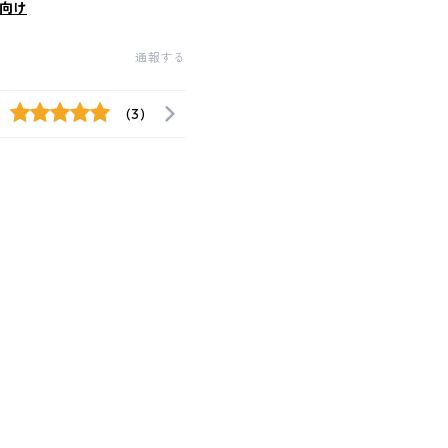
向け
通報する
(3)