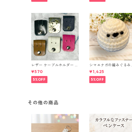
経年変化
レザー ケーブルホルダー 6
シマエナガの編みぐるみ
個セット
（ノーマル）
¥570
¥1,425
5%OFF
5%OFF
その他の商品