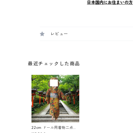
日本国内にお住まいの方
レビュー
最近チェックした商品
22cm ドール用着物二点セ
ット 花柄 赤×青色 d119 ド