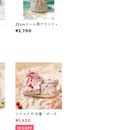
ィ
22cmドール用アウトフィ
アル
ット5点セット 南国風・ハ
¥2,700
ス
ワイアン風コーデ
ブ
シマエナガ 巾着・ポーチ・
ミニポーチ(カード収納に
¥1,620
も) ３点セット さくらんぼ
柄×淡いピンク
10%OFF