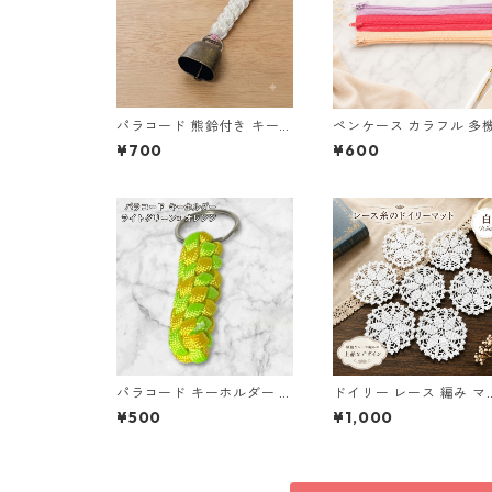
パラコード 熊鈴付き キーホ
ペンケース カラフル 多
ルダー ホワイト×ピンク 編
筆箱 ファスナー6本 s9
¥700
¥600
み込み S42 アウトドア
パラコード キーホルダー ラ
ドイリー レース 編み マ
イトグリーン イエロー 編み
ト 白 コースター s1
¥500
¥1,000
込み s26