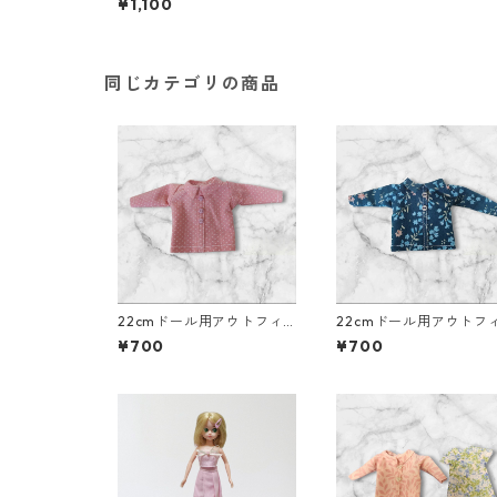
¥1,100
ール服
同じカテゴリの商品
22cmドール用アウトフィ
22cmドール用アウトフ
ット 襟付き長そでシャ
ット 襟付き長そでシャ
¥700
¥700
ツ ピンク×ドット柄 カ
ツ 青×花柄 カジュア
ジュアル リアルクローズ
ル リアルクローズ