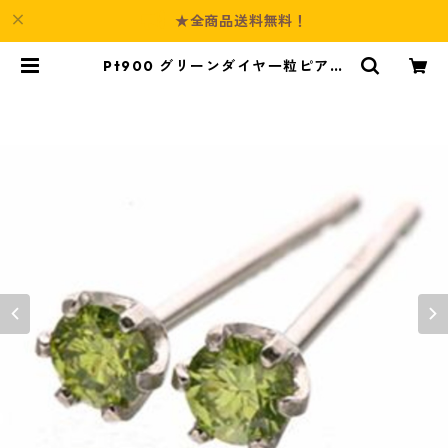
★全商品送料無料！
Pt900 グリーンダイヤ一粒ピアス
（カラーダイヤモンド）141532 プ
ラチナ エメラルド ジュエリー アク
セサリー レディース | Culture-Bo
oth