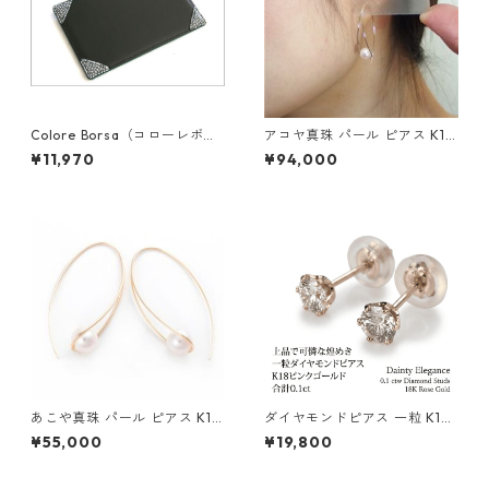
Colore Borsa（コローレボル
アコヤ真珠 パール ピアス K18
サ） メモパッド ブラック MG
イエローゴールド ジプシー フ
¥11,970
¥94,000
-008
ック ピアス 7mm 7ミリ珠 あ
こや 本真珠 真珠 ジュエリー
アクセサリー レディース
あこや真珠 パール ピアス K10
ダイヤモンドピアス 一粒 K18
イエローゴールド ジプシー フ
ピンクゴールド 合計0.1ct ス
¥55,000
¥19,800
ック ピアス 7mm 7ミリ珠 ア
タッドピアス おしゃれ シンプ
コヤ 本真珠 真珠 ジュエリー
ル スタッド ジュエリー アクセ
アクセサリー レディース
サリー レディース