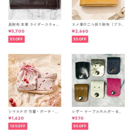
長財布 本革 ライダースウォレ
ヌメ革の二つ折り財布（ブラ
ット 国産 ヌメ革 ブラウン バ
ウン系）
¥5,700
¥2,660
ングラデシュ l175 レザー 革財
布 ハンドメイド 経年変化
5%OFF
5%OFF
シマエナガ 巾着・ポーチ・ミ
レザー ケーブルホルダー 6個
ニポーチ(カード収納にも) ３
セット
¥1,620
¥570
点セット さくらんぼ柄×淡いピ
ンク
10%OFF
5%OFF