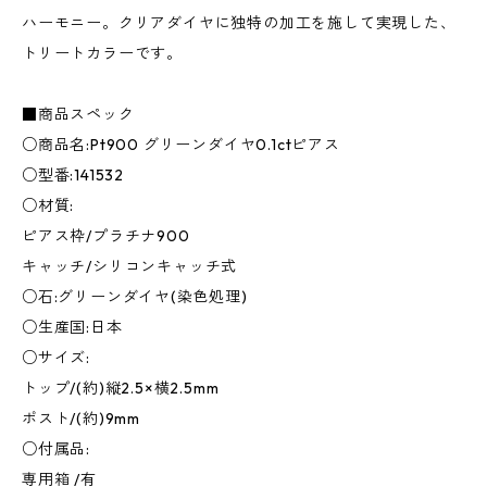
ハーモニー。クリアダイヤに独特の加工を施して実現した、
トリートカラーです。
■商品スペック
○商品名:Pt900 グリーンダイヤ0.1ctピアス
○型番:141532
○材質:
ピアス枠/プラチナ900
キャッチ/シリコンキャッチ式
○石:グリーンダイヤ(染色処理)
○生産国:日本
○サイズ:
トップ/(約)縦2.5×横2.5mm
ポスト/(約)9mm
○付属品:
専用箱 /有