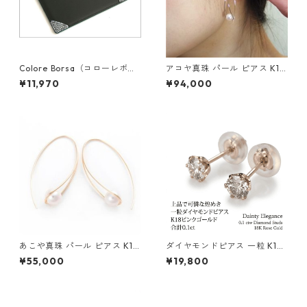
Colore Borsa（コローレボル
アコヤ真珠 パール ピアス K18
サ） メモパッド ブラック MG
イエローゴールド ジプシー フ
¥11,970
¥94,000
-008
ック ピアス 7mm 7ミリ珠 あ
こや 本真珠 真珠 ジュエリー
アクセサリー レディース
あこや真珠 パール ピアス K10
ダイヤモンドピアス 一粒 K18
イエローゴールド ジプシー フ
ピンクゴールド 合計0.1ct ス
¥55,000
¥19,800
ック ピアス 7mm 7ミリ珠 ア
タッドピアス おしゃれ シンプ
コヤ 本真珠 真珠 ジュエリー
ル スタッド ジュエリー アクセ
アクセサリー レディース
サリー レディース