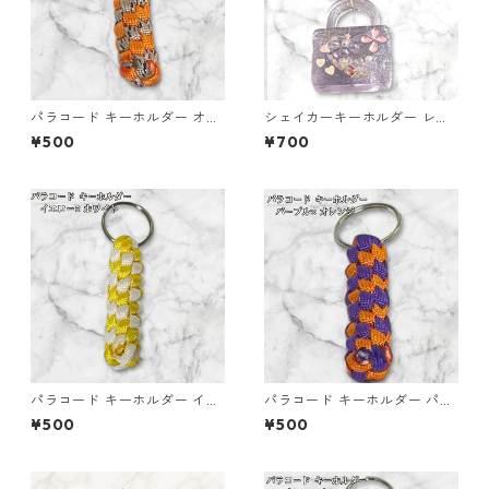
パラコード キーホルダー オレ
シェイカーキーホルダー レジ
ンジ ブラウン系 編み込み s35
ン キーホルダー ハート 鍵 バ
¥500
¥700
ッグチャーム ハンドメイド レ
ジンアクセサリー クリアパー
プル かわいい ゆめかわ キラキ
ラ チャーム ビーズ入り プレゼ
ント ギフト
パラコード キーホルダー イエ
パラコード キーホルダー パー
ロー ホワイト 編み込み s21
プル オレンジ 編み込み s19
¥500
¥500