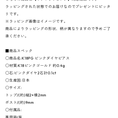
ラッピングされた状態でのお届けなのでプレゼントにピッタ
リです。
※ラッピング画像はイメージです。
商品によりラッピングの形状、柄が異なりますので予めご了
承ください。
■商品スペック
○商品名:K18PG ピンクダイヤピアス
○材質:K18ピンクゴールド 約0.4g
○石:ピンクダイヤ2石計0.1ct
○生産国:日本
○サイズ:
トップ/(約)縦2×横2mm
ポスト/(約)9mm
○付属品:
専用箱/有