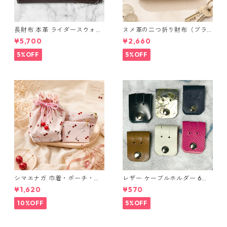
長財布 本革 ライダースウォレ
ヌメ革の二つ折り財布（ブラ
ット 国産 ヌメ革 ブラウン バ
ウン系）
¥5,700
¥2,660
ングラデシュ l175 レザー 革財
布 ハンドメイド 経年変化
5%OFF
5%OFF
シマエナガ 巾着・ポーチ・ミ
レザー ケーブルホルダー 6個
ニポーチ(カード収納にも) ３
セット
¥1,620
¥570
点セット さくらんぼ柄×淡いピ
ンク
10%OFF
5%OFF