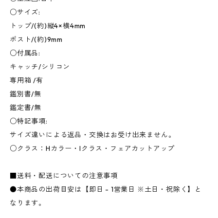
○サイズ:
トップ/(約)縦4×横4mm
ポスト/(約)9mm
○付属品:
キャッチ/シリコン
専用箱 /有
鑑別書/無
鑑定書/無
○特記事項:
サイズ違いによる返品・交換はお受け出来ません。
○クラス：Hカラー・Iクラス・フェアカットアップ
■送料・配送についての注意事項
●本商品の出荷目安は【即日 - 1営業日 ※土日・祝除く】と
なります。