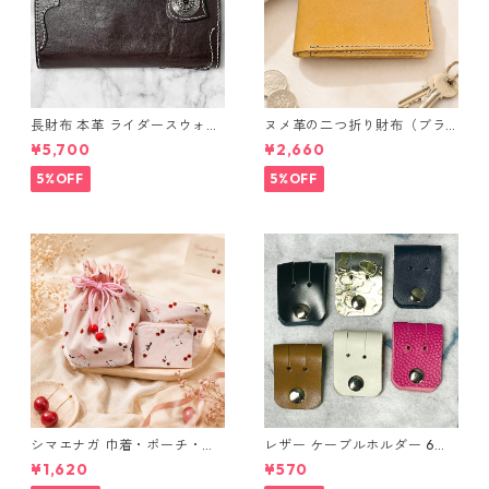
長財布 本革 ライダースウォレ
ヌメ革の二つ折り財布（ブラ
ット 国産 ヌメ革 ブラウン バ
ウン系）
¥5,700
¥2,660
ングラデシュ l175 レザー 革財
布 ハンドメイド 経年変化
5%OFF
5%OFF
シマエナガ 巾着・ポーチ・ミ
レザー ケーブルホルダー 6個
ニポーチ(カード収納にも) ３
セット
¥1,620
¥570
点セット さくらんぼ柄×淡いピ