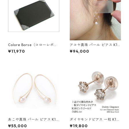
Colore Borsa（コローレボル
アコヤ真珠 パール ピアス K18
サ） メモパッド ブラック MG
イエローゴールド ジプシー フ
¥11,970
¥94,000
-008
ック ピアス 7mm 7ミリ珠 あ
こや 本真珠 真珠 ジュエリー
アクセサリー レディース
あこや真珠 パール ピアス K10
ダイヤモンドピアス 一粒 K18
イエローゴールド ジプシー フ
ピンクゴールド 合計0.1ct ス
¥55,000
¥19,800
ック ピアス 7mm 7ミリ珠 ア
タッドピアス おしゃれ シンプ