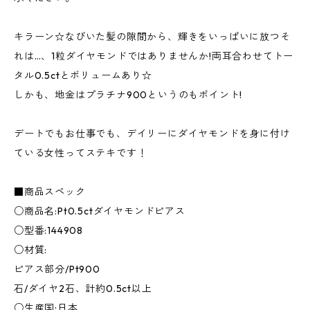
キラーン☆なびいた髪の隙間から、輝きをいっぱいに放つそ
れは…、1粒ダイヤモンドではありませんか!両耳合わせてトー
タル0.5ctとボリュームあり☆
しかも、地金はプラチナ900というのもポイント!
デートでもお仕事でも、デイリーにダイヤモンドを身に付け
ている女性ってステキです！
■商品スペック
○商品名:Pt0.5ctダイヤモンドピアス
○型番:144908
○材質:
ピアス部分/Pt900
石/ダイヤ2石、計約0.5ct以上
○生産国:日本