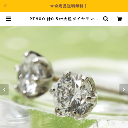
★全商品送料無料！
PT900 計0.5ct大粒ダイヤモンド
ピアス 一粒（プラチナ）144908 ジ
ュエリー アクセサリー レディース |
Culture-Booth