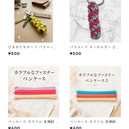
ひまわりモチーフ パラコード
パラコード キーホルダー ピン
キーホルダー s44 アウトドア
ク グレー 編み込み s28
¥500
¥500
ペンケース カラフル 多機能 筆
ペンケース カラフル 多機能 筆
箱 ファスナー6本 s9
箱 ファスナー6本 s11
¥600
¥600