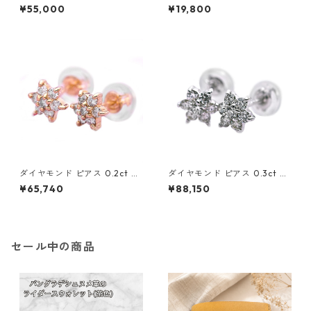
イエローゴールド ジプシー フ
ピンクゴールド 合計0.1ct ス
¥55,000
¥19,800
ック ピアス 7mm 7ミリ珠 ア
タッドピアス おしゃれ シンプ
コヤ 本真珠 真珠 ジュエリー
ル スタッド ジュエリー アクセ
アクセサリー レディース
サリー レディース
ダイヤモンド ピアス 0.2ct K1
ダイヤモンド ピアス 0.3ct K1
8 イエローゴールド 0.2カラッ
8 ホワイトゴールド 0.3カラッ
¥65,740
¥88,150
ト 花 フラワーモチーフ ピアス
ト 花 フラワーモチーフ ピアス
鑑別カード付き ジュエリー ア
鑑別カード付き ジュエリー ア
クセサリー レディース
クセサリー レディース
セール中の商品