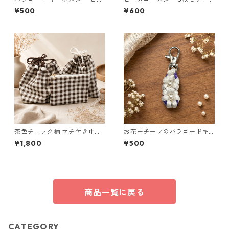
ク グリーン 編み込み s18
クリア パール ブルー ラウンド
¥500
¥600
モチーフ アクリルビーズ s43
茶色チェック柄 マチ付き巾
お花モチーフのパラコードキ
着・巾着・ミニポーチ 3点セッ
ーホルダー ホワイト×パープル
¥1,800
¥500
ト O66 巾着袋 布小物 ハンド
ハンドメイド 国産 本革 ヌメ革
メイド
商品一覧に戻る
CATEGORY