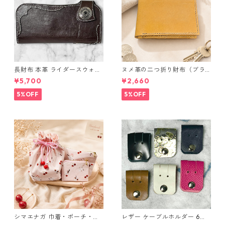
長財布 本革 ライダースウォレ
ヌメ革の二つ折り財布（ブラ
ット 国産 ヌメ革 ブラウン バ
ウン系）
¥5,700
¥2,660
ングラデシュ l175 レザー 革財
布 ハンドメイド 経年変化
5%OFF
5%OFF
シマエナガ 巾着・ポーチ・ミ
レザー ケーブルホルダー 6個
ニポーチ(カード収納にも) ３
セット