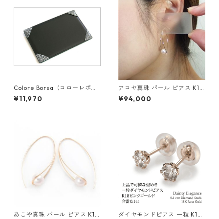
Colore Borsa（コローレボル
アコヤ真珠 パール ピアス K18
サ） メモパッド ブラック MG
イエローゴールド ジプシー フ
¥11,970
¥94,000
-008
ック ピアス 7mm 7ミリ珠 あ
こや 本真珠 真珠 ジュエリー
アクセサリー レディース
あこや真珠 パール ピアス K10
ダイヤモンドピアス 一粒 K18