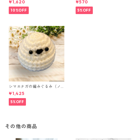
¥1,620
¥570
点セット さくらんぼ柄×淡いピ
ンク
10%OFF
5%OFF
シマエナガの編みぐるみ（ノ
ーマル）
¥1,425
5%OFF
その他の商品