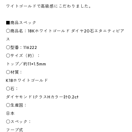
ワイトゴールドで高級感にこだわりました。
■商品スペック
○商品名：18Kホワイトゴールド ダイヤ20石エタニティピア
ス
○型番：116222
○サイズ（約）：
トップ／約11×1.5mm
○材質：
K18ホワイトゴールド
○石：
ダイヤモンド IクラスHカラー計0.2ct
○生産国：
日本
○スペック：
フープ式