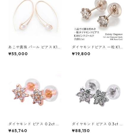
あこや真珠 パール ピアス K10
ダイヤモンドピアス 一粒 K18
イエローゴールド ジプシー フ
ピンクゴールド 合計0.1ct ス
¥55,000
¥19,800
ック ピアス 7mm 7ミリ珠 ア
タッドピアス おしゃれ シンプ
コヤ 本真珠 真珠 ジュエリー
ル スタッド ジュエリー アクセ
アクセサリー レディース
サリー レディース
ダイヤモンド ピアス 0.2ct K1
ダイヤモンド ピアス 0.3ct K1
8 イエローゴールド 0.2カラッ
8 ホワイトゴールド 0.3カラッ
¥65,740
¥88,150
ト 花 フラワーモチーフ ピアス
ト 花 フラワーモチーフ ピアス