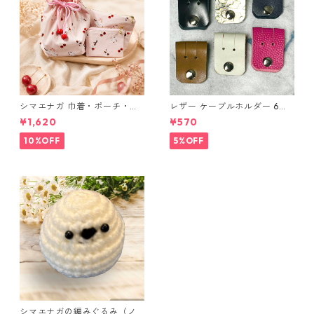
シマエナガ 巾着・ポーチ・ミ
レザー ケーブルホルダー 6個
ニポーチ(カード収納にも) ３
セット
¥1,620
¥570
点セット さくらんぼ柄×淡いピ
ンク
10%OFF
5%OFF
シマエナガの編みぐるみ（ノ