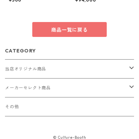
¥500
¥94,000
ハンドメイド 国産 本革 ヌメ革
ック ピアス 7mm 7ミリ珠 あ
こや 本真珠 真珠 ジュエリー
アクセサリー レディース
商品一覧に戻る
CATEGORY
当店オリジナル商品
レザー（革）
メーカーセレクト商品
ロングウォレット
ストラップ
財布・キーケース・カードケース
その他
ショートウォレット
キーホルダー・チャーム
コインケース
ドール
アクセサリー
© Culture-Booth