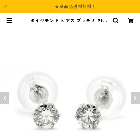
★全商品送料無料！
ダイヤモンド ピアス プラチナ Pt90
0 0.3ct スタッドピアス ダイヤピア
ス 0.3カラット シンプル ジュエリ
ー アクセサリー レディース | Cultu
re-Booth