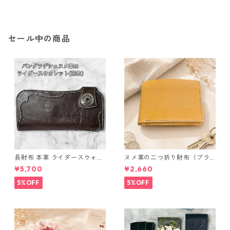
鑑別カード付き ジュエリー ア
鑑別カード付き ジュエリー ア
クセサリー レディース
クセサリー レディース
セール中の商品
長財布 本革 ライダースウォレ
ヌメ革の二つ折り財布（ブラ
ット 国産 ヌメ革 ブラウン バ
ウン系）
¥5,700
¥2,660
ングラデシュ l175 レザー 革財
布 ハンドメイド 経年変化
5%OFF
5%OFF