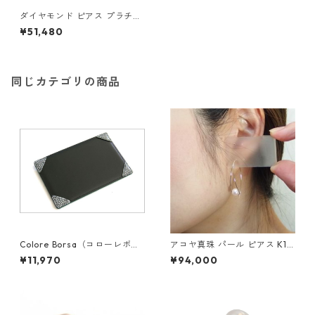
ダイヤモンド ピアス プラチナ
Pt900 0.3ct スタッドピアス
¥51,480
ダイヤピアス 0.3カラット シ
ンプル ジュエリー アクセサリ
ー レディース
同じカテゴリの商品
Colore Borsa（コローレボル
アコヤ真珠 パール ピアス K18
サ） メモパッド ブラック MG
イエローゴールド ジプシー フ
¥11,970
¥94,000
-008
ック ピアス 7mm 7ミリ珠 あ
こや 本真珠 真珠 ジュエリー
アクセサリー レディース