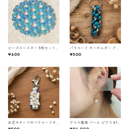
ビーズコースター 3枚セット
パラコード キーホルダー ブル
クリア パール ブルー ラウンド
ー×ブラック・ホワイト ハンド
¥600
¥500
モチーフ アクリルビーズ s43
メイド 国産 本革 ヌメ革
お花モチーフのパラコードキ
アコヤ真珠 パール ピアス K18
ーホルダー ホワイト×パープル
イエローゴールド ジプシー フ