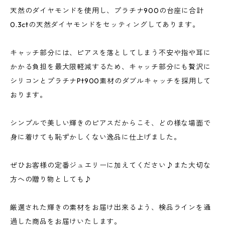
天然のダイヤモンドを使用し、プラチナ900の台座に合計
0.3ctの天然ダイヤモンドをセッティングしてあります。
キャッチ部分には、ピアスを落としてしまう不安や指や耳に
かかる負担を最大限軽減するため、キャッチ部分にも贅沢に
シリコンとプラチナPt900素材のダブルキャッチを採用して
おります。
シンプルで美しい輝きのピアスだからこそ、どの様な場面で
身に着けても恥ずかしくない逸品に仕上げました。
ぜひお客様の定番ジュエリーに加えてください♪また大切な
方への贈り物としても♪
厳選された輝きの素材をお届け出来るよう、検品ラインを通
過した商品をお届けいたします。