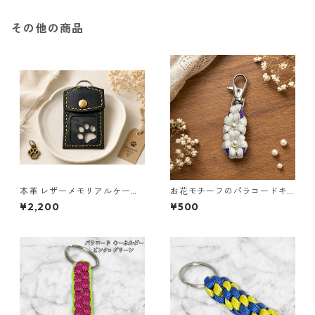
その他の商品
本革 レザーメモリアルケース
お花モチーフのパラコードキ
黒 クリア窓 肉球 ペット遺毛ケ
ーホルダー ホワイト×パープル
¥2,200
¥500
ース ハンドメイド
ハンドメイド 国産 本革 ヌメ革