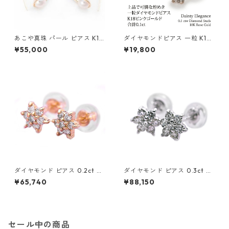
あこや真珠 パール ピアス K10
ダイヤモンドピアス 一粒 K18
イエローゴールド ジプシー フ
ピンクゴールド 合計0.1ct ス
¥55,000
¥19,800
ック ピアス 7mm 7ミリ珠 ア
タッドピアス おしゃれ シンプ
コヤ 本真珠 真珠 ジュエリー
ル スタッド ジュエリー アクセ
アクセサリー レディース
サリー レディース
ダイヤモンド ピアス 0.2ct K1
ダイヤモンド ピアス 0.3ct K1
8 イエローゴールド 0.2カラッ
8 ホワイトゴールド 0.3カラッ
¥65,740
¥88,150
ト 花 フラワーモチーフ ピアス
ト 花 フラワーモチーフ ピアス
鑑別カード付き ジュエリー ア
鑑別カード付き ジュエリー ア
クセサリー レディース
クセサリー レディース
セール中の商品