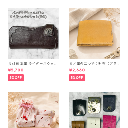
長財布 本革 ライダースウォレ
ヌメ革の二つ折り財布（ブラ
ット 国産 ヌメ革 ブラウン バ
ウン系）
¥5,700
¥2,660
ングラデシュ l175 レザー 革財
布 ハンドメイド 経年変化
5%OFF
5%OFF