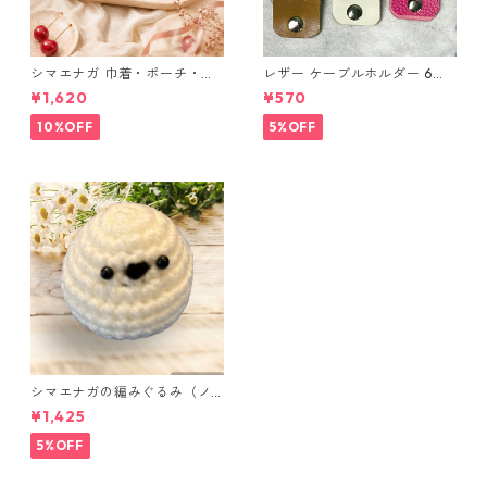
シマエナガ 巾着・ポーチ・ミ
レザー ケーブルホルダー 6個
ニポーチ(カード収納にも) ３
セット
¥1,620
¥570
点セット さくらんぼ柄×淡いピ
ンク
10%OFF
5%OFF
シマエナガの編みぐるみ（ノ
ーマル）
¥1,425
5%OFF