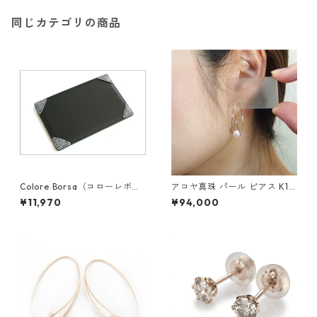
同じカテゴリの商品
Colore Borsa（コローレボル
アコヤ真珠 パール ピアス K18
サ） メモパッド ブラック MG
イエローゴールド ジプシー フ
¥11,970
¥94,000
-008
ック ピアス 7mm 7ミリ珠 あ
こや 本真珠 真珠 ジュエリー
アクセサリー レディース