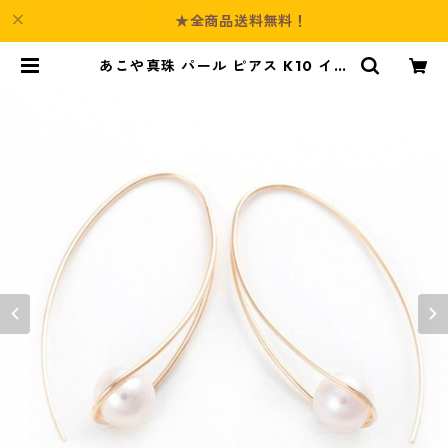
★全商品送料無料！
あこや真珠 パール ピアス K10 イエ
ローゴールド ジプシー フック ピア
ス 7mm 7ミリ珠 アコヤ 本真珠 真
珠 ジュエリー アクセサリー レディ
ース | Culture-Booth