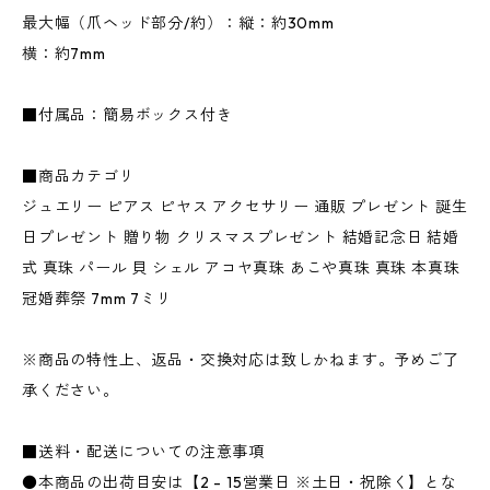
最大幅（爪ヘッド部分/約）：縦：約30mm
横：約7mm
■付属品：簡易ボックス付き
■商品カテゴリ
ジュエリー ピアス ピヤス アクセサリー 通販 プレゼント 誕生
日プレゼント 贈り物 クリスマスプレゼント 結婚記念日 結婚
式 真珠 パール 貝 シェル アコヤ真珠 あこや真珠 真珠 本真珠
冠婚葬祭 7mm 7ミリ
※商品の特性上、返品・交換対応は致しかねます。予めご了
承ください。
■送料・配送についての注意事項
●本商品の出荷目安は【2 - 15営業日 ※土日・祝除く】とな