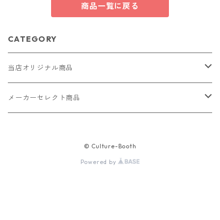
商品一覧に戻る
CATEGORY
当店オリジナル商品
レザー（革）
メーカーセレクト商品
ロングウォレット
ストラップ
財布・キーケース・カードケース
© Culture-Booth
ショートウォレット
キーホルダー・チャーム
コインケース
ドール
アクセサリー
Powered by
ハーフウォレット
バッグ
ドール服 22cm用
ピアス
ニット・布製品
腕時計
名刺入れ
カードケース・名刺入れ
ドール服 27cm用
ネックレス・ペンダント
トートバッグ
メンズ
パラコード
バッグ