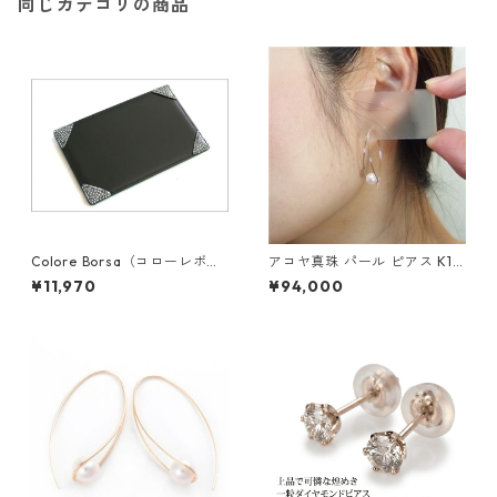
同じカテゴリの商品
Colore Borsa（コローレボル
アコヤ真珠 パール ピアス K18
サ） メモパッド ブラック MG
イエローゴールド ジプシー フ
¥11,970
¥94,000
-008
ック ピアス 7mm 7ミリ珠 あ
こや 本真珠 真珠 ジュエリー
アクセサリー レディース