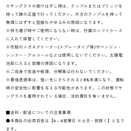
※サングラスの掛けはずし時は、テンプルまたはブリッジを
持って顔の正面で行ってください。片方のテンプルを持って
無理にはずすと型崩れやゆるみの原因になります。
※持ち運び時やご使用にならない時は、付属のソフトケース
に入れて保管してください。
※市販のメガネクリーナー(スプレータイプ等)やベンジン・
シンナー・アルコールなどは使用しないでください。太陽電
池部に入ると故障の原因になります。
※ご自身で改造や修理、分解等は行わないでください。
※最低透過率は、強い光にさらされると8%未満になり、運転
時の安全性に影響を与える可能性があります。この状態でサ
ングラスを着用されている場合、法的責任を負いません。
■送料・配送についての注意事項
●本商品の出荷目安は【4 - 6営業日 ※土日・祝除く】となり
ます。