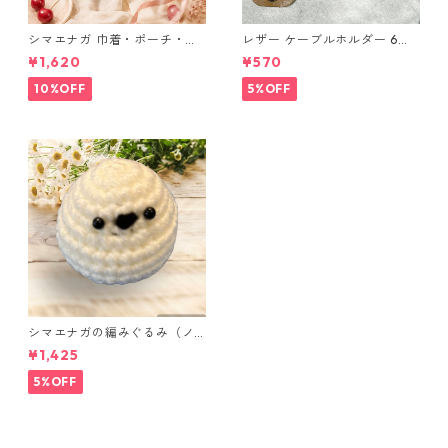
シマエナガ 巾着・ポーチ・ミ
レザー ケーブルホルダー 6個
ニポーチ(カード収納にも) ３
セット
¥1,620
¥570
点セット さくらんぼ柄×淡いピ
ンク
10%OFF
5%OFF
シマエナガの編みぐるみ（ノ
ーマル）
¥1,425
5%OFF