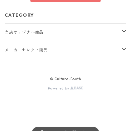
CATEGORY
当店オリジナル商品
レザー（革）
メーカーセレクト商品
ロングウォレット
ストラップ
財布・キーケース・カードケース
© Culture-Booth
ショートウォレット
キーホルダー・チャーム
コインケース
ドール
アクセサリー
Powered by
ハーフウォレット
バッグ
ドール服 22cm用
ピアス
ニット・布製品
腕時計
名刺入れ
カードケース・名刺入れ
ドール服 27cm用
ネックレス・ペンダント
トートバッグ
メンズ
パラコード
バッグ