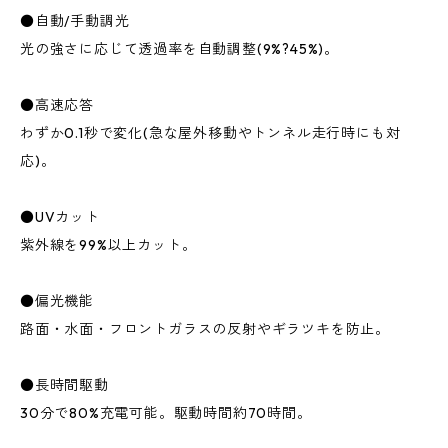
●自動/手動調光
光の強さに応じて透過率を自動調整(9%?45%)。
●高速応答
わずか0.1秒で変化(急な屋外移動やトンネル走行時にも対
応)。
●UVカット
紫外線を99%以上カット。
●偏光機能
路面・水面・フロントガラスの反射やギラツキを防止。
●長時間駆動
30分で80%充電可能。駆動時間約70時間。