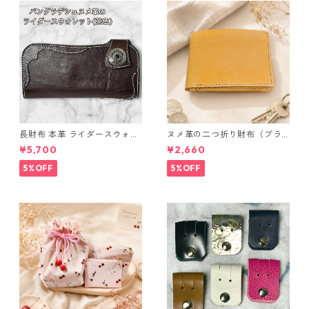
長財布 本革 ライダースウォレ
ヌメ革の二つ折り財布（ブラ
ット 国産 ヌメ革 ブラウン バ
ウン系）
¥5,700
¥2,660
ングラデシュ l175 レザー 革財
布 ハンドメイド 経年変化
5%OFF
5%OFF