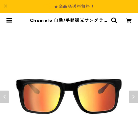
★全商品送料無料！
Chamelo 自動/手動調光サングラス
プライム Prime 光の強さに応じて
透過率を自動調整 ブラック×オレン
ジ Chamelo-Prime-BKOR | Cult
ure-Booth