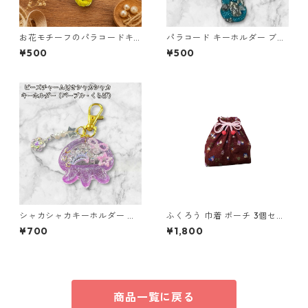
お花モチーフのパラコードキ
パラコード キーホルダー ブル
ーホルダー ブルー×イエロー
ー グレー 編み込み s20
¥500
¥500
ハンドメイド 国産 本革 ヌメ革
シャカシャカキーホルダー く
ふくろう 巾着 ポーチ 3個セッ
らげ レジン キーホルダー パー
ト 和風 縁起物 o64 巾着袋 布
¥700
¥1,800
プル ビーズ チャーム付き かわ
小物 ハンドメイド
いい ハンドメイド シェイカー
星 月 花 バッグチャーム キッ
ズ レディース プレゼント 雑貨
ゆめかわ ギフト
商品一覧に戻る