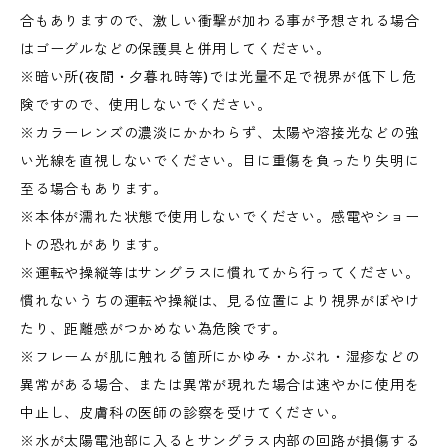
合もありますので、激しい衝撃が加わる事が予想される場合
はゴーグルなどの保護具と併用してください。
※暗い所(夜間・夕暮れ時等)では光量不足で視界が低下し危
険ですので、使用しないでください。
※カラーレンズの濃淡にかかわらず、太陽や溶接光などの強
い光線を直視しないでください。目に重傷を負ったり失明に
至る場合もあります。
※本体が濡れた状態で使用しないでください。感電やショー
トの恐れがあります。
※運転や操縦等はサングラスに慣れてから行ってください。
慣れないうちの運転や操縦は、見る位置により視界がぼやけ
たり、距離感がつかめない為危険です。
※フレームが肌に触れる箇所にかゆみ・かぶれ・湿疹などの
異常がある場合、または異常が現れた場合は速やかに使用を
中止し、皮膚科の医師の診察を受けてください。
※水が太陽電池部に入るとサングラス内部の回路が損傷する