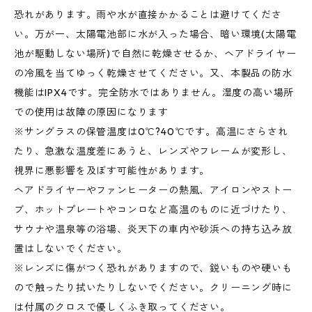
恐れがあります。雨や水が直接かかることは避けてくださ
い。万が一、太陽電池部に水が入った場合、暗い環境(太陽電
池が駆動しない場所)で自然に乾燥させるか、ヘアドライヤー
の冷風を当てゆっく乾燥させてください。又、本製品の防水
機能はIPX4です。完全防水ではありません。湿度の高い場所
での使用は故障の原因になります
※サングラスの保管温度は0℃?40℃です。高温にさらされ
たり、急激な温度差にあうと、レンズやフレームが変形し、
視界に悪影響を及ぼす可能性があります。
ヘアドライヤーやファンヒーターの熱風、アイロンやストー
ブ、ホットプレートやコンロなど高温のものに近づけたり、
サウナや温泉等の浴場、炎天下の車内や砂浜への持ち込み放
置はしないでください。
※レンズに傷がつく恐れがありますので、鋭いものや硬いも
ので触ったり拭いたりしないでください。クリーニング時に
は付属のクロスで優しくふき取ってください。