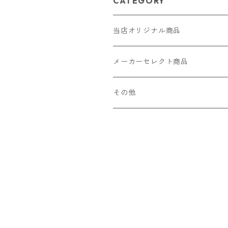
CATEGORY
当店オリジナル商品
レザー（革）
メーカーセレクト商品
ロングウォレット
ストラップ
財布・キーケース・カードケース
その他
ショートウォレット
キーホルダー・チャーム
コインケース
ドール
アクセサリー
ハーフウォレット
バッグ
ドール服 22cm用
ピアス
ニット・布製品
腕時計
名刺入れ
カードケース・名刺入れ
ドール服 27cm用
ネックレス・ペンダント
トートバッグ
メンズ
パラコード
バッグ
お守りケース Lサイズ
長財布
ドール服 22cm・27cm
リング・指輪
雑貨
レディース
キーホルダー
クラフトバンド
ペット