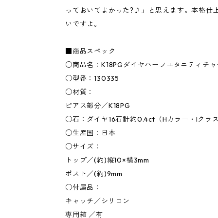
っておいてよかった?♪」と思えます。本格仕上
いですよ。
■商品スペック
○商品名：K18PGダイヤハーフエタニティチ
○型番：130335
○材質：
ピアス部分／K18PG
○石：ダイヤ16石計約0.4ct（Hカラー・Iクラ
○生産国：日本
○サイズ：
トップ／(約)縦10×横3mm
ポスト／(約)9mm
○付属品：
キャッチ／シリコン
専用箱 ／有