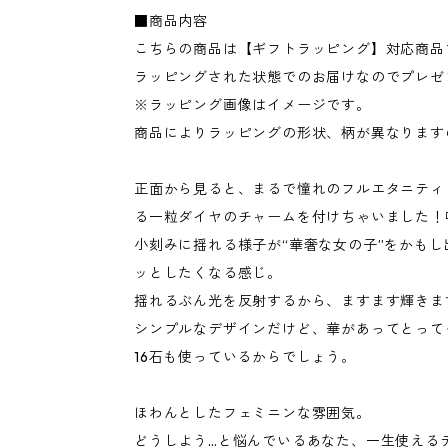
■商品内容
こちらの商品は【ギフトラッピング】対応商品
ラッピングされた状態でのお届けなのでプレゼ
※ラッピング画像はイメージです。
商品によりラッピングの形状、柄が異なります
正面から見ると、まるで憧れのフルエタニティ
る一粒ダイヤのチャームを付けちゃいました！
小刻みに揺れる様子が“華奢な女の子”をかも
ッとしたくなる感じ。
揺れるぶん光を反射するから、ますます輝きま
シンプルなデザインだけど、華があってとって
16石も使っているからでしょう。
ほわんとしたフェミニンな雰囲気。
どうしよう…と悩んでいるあなた、一生使える