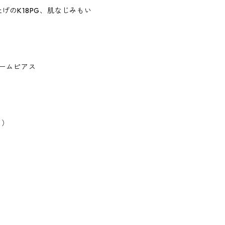
げのK18PG、肌なじみもい
ャームピアス
ス）