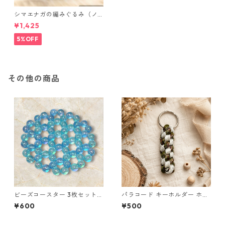
シマエナガの編みぐるみ（ノ
ーマル）
¥1,425
5%OFF
その他の商品
ビーズコースター 3枚セット
パラコード キーホルダー ホワ
クリア パール ブルー ラウンド
イト× グリーン・ブラウン ハ
¥600
¥500
モチーフ アクリルビーズ s43
ンドメイド 国産 本革 ヌメ革