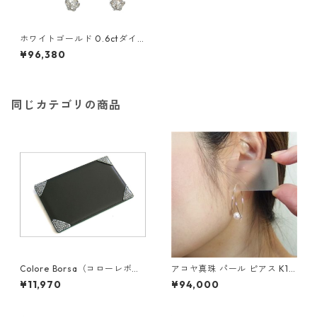
ホワイトゴールド 0.6ctダイ
ヤモンド3ストーンイヤリング
¥96,380
指輪 ジュエリー アクセサリー
レディース
同じカテゴリの商品
Colore Borsa（コローレボル
アコヤ真珠 パール ピアス K18
サ） メモパッド ブラック MG
イエローゴールド ジプシー フ
¥11,970
¥94,000
-008
ック ピアス 7mm 7ミリ珠 あ
こや 本真珠 真珠 ジュエリー
アクセサリー レディース