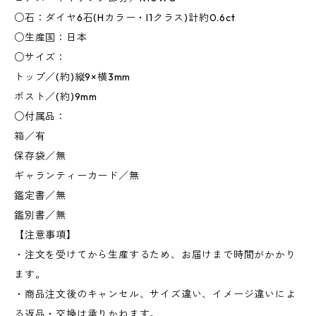
○石：ダイヤ6石(Hカラー・I1クラス)計約0.6ct
○生産国：日本
○サイズ：
トップ／(約)縦9×横3mm
ポスト／(約)9mm
○付属品：
箱／有
保存袋／無
ギャランティーカード／無
鑑定書／無
鑑別書／無
【注意事項】
・注文を受けてから生産するため、お届けまで時間がかかり
ます。
・商品注文後のキャンセル、サイズ違い、イメージ違いによ
る返品・交換は承りかねます。