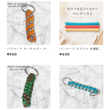
パラコード キーホルダー オレ
ペンケース カラフル 多機能 筆
ンジ ブラウン系 編み込み s35
箱 ファスナー6本 s11
¥500
¥600