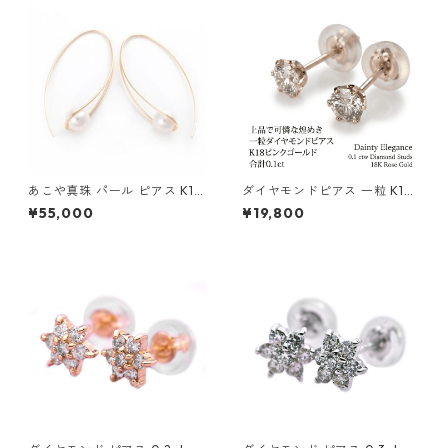
あこや真珠 パール ピアス K10
ダイヤモンドピアス 一粒 K18
イエローゴールド ジプシー フ
ピンクゴールド 合計0.1ct ス
¥55,000
¥19,800
ック ピアス 7mm 7ミリ珠 ア
タッドピアス おしゃれ シンプ
コヤ 本真珠 真珠 ジュエリー
ル スタッド ジュエリー アクセ
アクセサリー レディース
サリー レディース