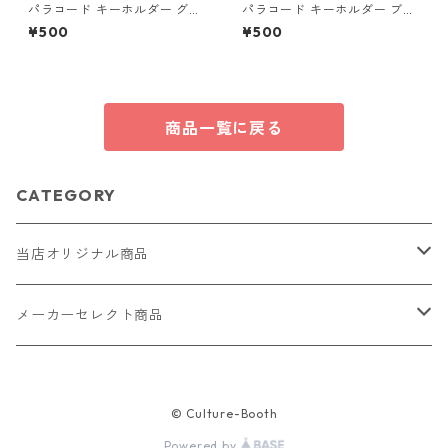
パラコード キーホルダー グリ
パラコード キーホルダー ブル
ーン ブラウン 編み込み s24
ー グレー ホワイト 編み込み s
¥500
¥500
36 アウトドア
商品一覧に戻る
CATEGORY
当店オリジナル商品
レザー（革）
メーカーセレクト商品
ロングウォレット
ストラップ
財布・キーケース・カードケース
© Culture-Booth
ショートウォレット
キーホルダー・チャーム
コインケース
ドール
アクセサリー
Powered by