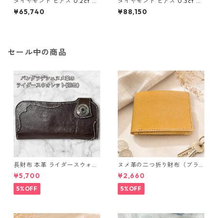
ダイヤモンド ピアス 0.2ct K1
ダイヤモンド ピアス 0.3ct K1
8 イエローゴールド 0.2カラッ
8 ホワイトゴールド 0.3カラッ
¥65,740
¥88,150
ト 花 フラワーモチーフ ピアス
ト 花 フラワーモチーフ ピアス
鑑別カード付き ジュエリー ア
鑑別カード付き ジュエリー ア
クセサリー レディース
クセサリー レディース
セール中の商品
長財布 本革 ライダースウォレ
ヌメ革の二つ折り財布（ブラ
ット 国産 ヌメ革 ブラウン バ
ウン系）
¥5,700
¥2,660
ングラデシュ l175 レザー 革財
布 ハンドメイド 経年変化
5%OFF
5%OFF