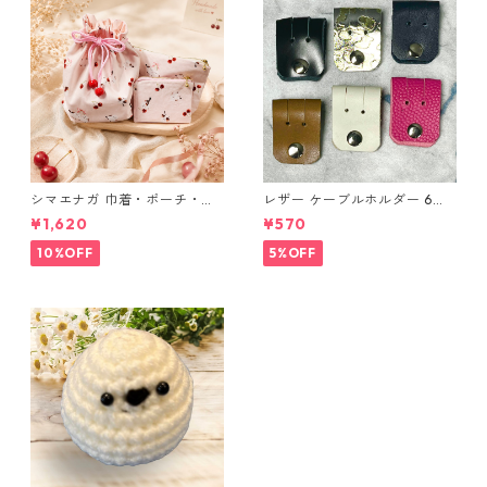
シマエナガ 巾着・ポーチ・ミ
レザー ケーブルホルダー 6個
ニポーチ(カード収納にも) ３
セット
¥1,620
¥570
点セット さくらんぼ柄×淡いピ
ンク
10%OFF
5%OFF