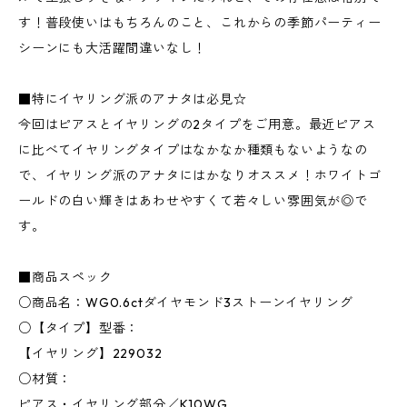
す！普段使いはもちろんのこと、これからの季節パーティー
シーンにも大活躍間違いなし！
■特にイヤリング派のアナタは必見☆
今回はピアスとイヤリングの2タイプをご用意。最近ピアス
に比べてイヤリングタイプはなかなか種類もないようなの
で、イヤリング派のアナタにはかなりオススメ！ホワイトゴ
ールドの白い輝きはあわせやすくて若々しい雰囲気が◎で
す。
■商品スペック
○商品名：WG0.6ctダイヤモンド3ストーンイヤリング
○【タイプ】型番：
【イヤリング】229032
○材質：
ピアス・イヤリング部分／K10WG