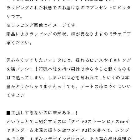
ラッピングされた状態でのお届けなのでプレゼントにピッタ
リです。
※ラッピング画像はイメージです。
商品によりラッピングの形状、柄が異なりますので予めご了
承ください。
男心をくすぐりたいアナタには、揺れるピアスやイヤリング
を猛プッシュ！狩猟本能を持つ男性はゆらゆらと動くものを
目で追ってしまい、しまいには心を奪われて…というのは本
当かどうかわかりませんっ！でも、デートの時にウケはいい
ですよ♪
■主張しすぎないのに華がある…！
ということでご紹介するのは「ダイヤ3ストーンピアスorイ
ヤリング」☆永遠の輝きを放つダイヤ3粒を並べて、シンプ
ルで主張しすぎないデザインだけれど、その存在感は格別で