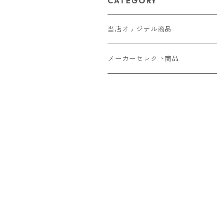
CATEGORY
当店オリジナル商品
レザー（革）
メーカーセレクト商品
ロングウォレット
ストラップ
財布・キーケース・カードケース
ショートウォレット
キーホルダー・チャーム
コインケース
ドール
アクセサリー
ハーフウォレット
バッグ
ドール服 22cm用
ピアス
ニット・布製品
腕時計
名刺入れ
カードケース・名刺入れ
ドール服 27cm用
ネックレス・ペンダント
トートバッグ
メンズ
パラコード
バッグ
お守りケース Lサイズ
長財布
ドール服 22cm・27cm
リング・指輪
雑貨
レディース
キーホルダー
クラフトバンド
ペット