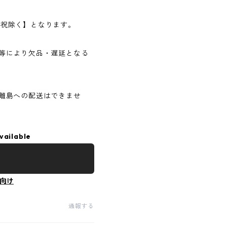
日・祝除く】となります。
等により欠品・遅延となる
離島への配送はできませ
vailable
向け
通報する