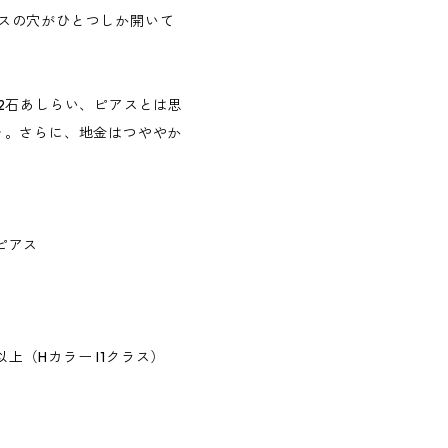
スの穴がひとつしか開いて
2石あしらい、ピアスとは思
ッ。さらに、地金はつややか
ピアス
以上（Hカラー I1クラス）