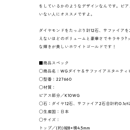
をしているかのようなデザインなんです。ピア
いない人にオススメですよ。
ダイヤモンドをたっぷり計12石、サファイアを
えないほどのボリュームと豪華さでキラキラ?
な輝きが美しいホワイトゴールドです！
■商品スペック
○商品名：WGダイヤ＆サファイアエタニティ
○型番：227660
○材質：
ピアス部分／K10WG
○石：ダイヤ12石、サファイア2石合計約0.1ct
○生産国：日本
○サイズ：
トップ／(約)縦8×横4.5mm