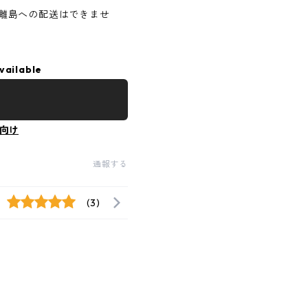
離島への配送はできませ
vailable
向け
通報する
(3)