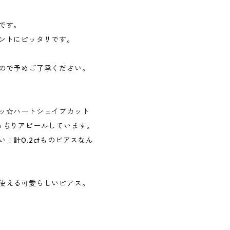
です。
ントにピッタリです。
ので予めご了承ください。
ッ☆ハートシェイプカット
っちりアピールしています。
！計0.2ctものピアスなん
使える可愛らしいピアス。