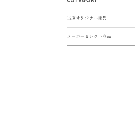
CATEGORY
当店オリジナル商品
レザー（革）
メーカーセレクト商品
ロングウォレット
ストラップ
財布・キーケース・カードケース
ショートウォレット
キーホルダー・チャーム
コインケース
ドール
アクセサリー
ハーフウォレット
バッグ
ドール服 22cm用
ピアス
ニット・布製品
腕時計
名刺入れ
カードケース・名刺入れ
ドール服 27cm用
ネックレス・ペンダント
トートバッグ
メンズ
パラコード
バッグ
お守りケース Lサイズ
長財布
ドール服 22cm・27cm
リング・指輪
雑貨
レディース
キーホルダー
クラフトバンド
ペット