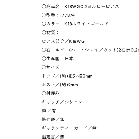
○商品名：K18WG0.2ctルビーピアス
○型番：177874
○カラー：K18ホワイトゴールド
○材質：
ピアス部分／K18WG
○石：ルビー(ハートシェイプカット)2石計0.2
○生産国：日本
○サイズ：
トップ／(約)縦3×横3mm
ポスト／(約)9mm
○付属品：
キャッチ／シリコン
箱 ／有
保存袋／無
ギャランティーカード／無
鑑定書／無