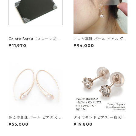
Colore Borsa（コローレボル
アコヤ真珠 パール ピアス K18
サ） メモパッド ブラック MG
イエローゴールド ジプシー フ
¥11,970
¥94,000
-008
ック ピアス 7mm 7ミリ珠 あ
こや 本真珠 真珠 ジュエリー
アクセサリー レディース
あこや真珠 パール ピアス K10
ダイヤモンドピアス 一粒 K18
イエローゴールド ジプシー フ
ピンクゴールド 合計0.1ct ス
¥55,000
¥19,800
ック ピアス 7mm 7ミリ珠 ア
タッドピアス おしゃれ シンプ
コヤ 本真珠 真珠 ジュエリー
ル スタッド ジュエリー アクセ
アクセサリー レディース
サリー レディース