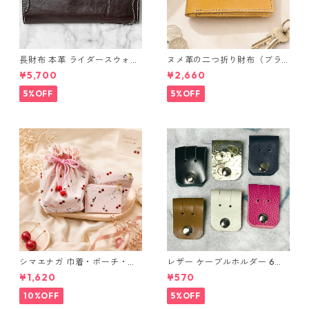
長財布 本革 ライダースウォレ
ヌメ革の二つ折り財布（ブラ
ット 国産 ヌメ革 ブラウン バ
ウン系）
¥5,700
¥2,660
ングラデシュ l175 レザー 革財
布 ハンドメイド 経年変化
5%OFF
5%OFF
シマエナガ 巾着・ポーチ・ミ
レザー ケーブルホルダー 6個
ニポーチ(カード収納にも) ３
セット
¥1,620
¥570
点セット さくらんぼ柄×淡いピ
ンク
10%OFF
5%OFF