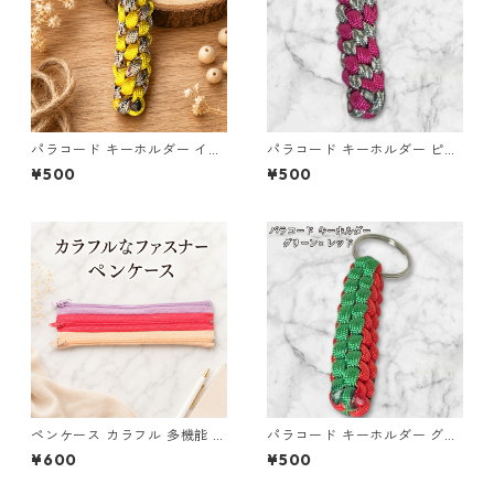
パラコード キーホルダー イエ
パラコード キーホルダー ピン
ロー×ベージュ(赤・黒) ハンド
ク グレー 編み込み s28
¥500
¥500
メイド 国産 本革 ヌメ革
ペンケース カラフル 多機能 筆
パラコード キーホルダー グリ
箱 ファスナー6本 s9
ーン レッド 編み込み s23
¥600
¥500