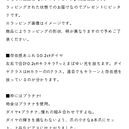
ラッピングされた状態でのお届けなのでプレゼントにピッタ
リです。
※ラッピング画像はイメージです。
商品によりラッピングの形状、柄が異なりますので予めご了
承ください。
■存在感あふれる0.2ctダイヤ
左右で合計0.2ct!キラキラ?っとまばゆい光を放ちます。ダイ
ヤクラスはHカラーのI1クラス。遠目でもキラーンと存在感を
放っているのが分かります。
■枠にはプラチナ!
地金はプラチナを使用。
ダイヤ×プラチナ…憧れの組み合わせですよね。
ダイヤの輝きを損なわないよう、爪の小さな6本爪にセッ
ト。上品なピアスに仕上がりました。