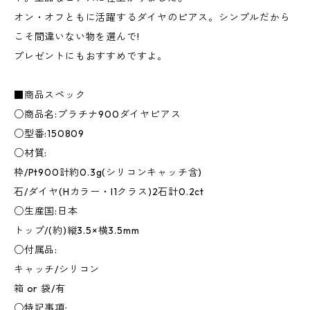
オン・オフともに活躍するダイヤのピアス。シンプルだから
こそ間違いない物を選んで!
プレゼントにもおすすめですよ。
■商品スペック
○商品名:プラチナ900ダイヤピアス
○型番:150809
○材質:
枠/Pt900計約0.3g(シリコンキャッチ含)
石/ダイヤ(Hカラー・I1クラス)2石計0.2ct
○生産国:日本
トップ/(約)縦3.5×横3.5mm
○付属品:
キャッチ/シリコン
箱 or 袋/有
○特記事項: