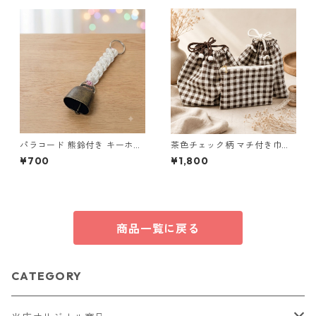
パラコード 熊鈴付き キーホル
茶色チェック柄 マチ付き巾
ダー ホワイト×ピンク 編み込
着・巾着・ミニポーチ 3点セッ
¥700
¥1,800
み S42 アウトドア
ト O66 巾着袋 布小物 ハンド
メイド
商品一覧に戻る
CATEGORY