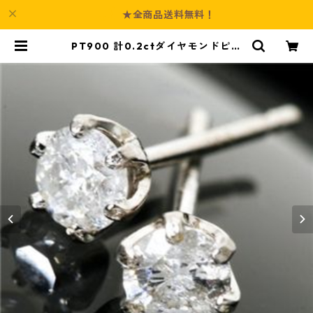
★全商品送料無料！
PT900 計0.2ctダイヤモンドピア
ス 一粒 プラチナ 150809 ジュエリ
ー アクセサリー レディース | Cultu
re-Booth