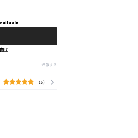
vailable
向け
通報する
(3)