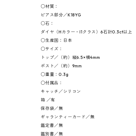
○材質：
ピアス部分／K18YG
○石：
ダイヤ（Hカラー・I1クラス）6石計0.3ct以上
○生産国：日本
○サイズ：
トップ／（約）縦6.5×横4mm
ポスト／（約）9mm
○重量：0.3g
○付属品：
キャッチ／シリコン
箱 ／有
保存袋／無
ギャランティーカード／無
鑑定書／無
鑑別書／無