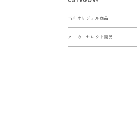
CATEGORY
当店オリジナル商品
レザー（革）
メーカーセレクト商品
ロングウォレット
ストラップ
財布・キーケース・カードケース
ショートウォレット
キーホルダー・チャーム
コインケース
ドール
アクセサリー
ハーフウォレット
バッグ
ドール服 22cm用
ピアス
ニット・布製品
腕時計
名刺入れ
カードケース・名刺入れ
ドール服 27cm用
ネックレス・ペンダント
トートバッグ
メンズ
パラコード
バッグ
お守りケース Lサイズ
長財布
ドール服 22cm・27cm
リング・指輪
雑貨
レディース
キーホルダー
クラフトバンド
ペット