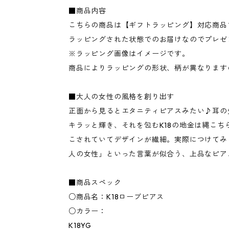
■商品内容
こちらの商品は【ギフトラッピング】対応商品
ラッピングされた状態でのお届けなのでプレゼ
※ラッピング画像はイメージです。
商品によりラッピングの形状、柄が異なります
■大人の女性の風格を創り出す
正面から見るとエタニティピアスみたい♪耳の
キラッと輝き、それを包むK18の地金は縄こち
こされていてデザインが繊細。実際につけてみ
人の女性」といった言葉が似合う、上品なピア
■商品スペック
○商品名：K18ローブピアス
○カラー：
K18YG