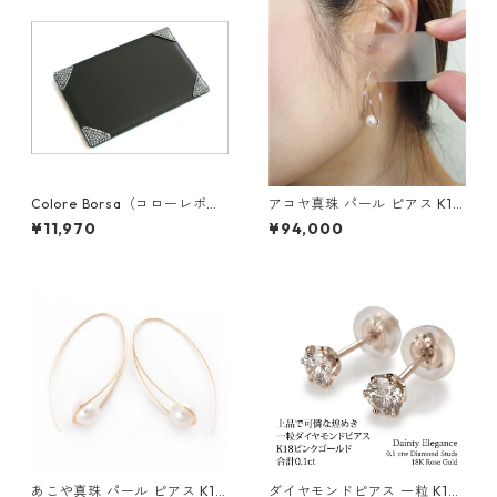
Colore Borsa（コローレボル
アコヤ真珠 パール ピアス K18
サ） メモパッド ブラック MG
イエローゴールド ジプシー フ
¥11,970
¥94,000
-008
ック ピアス 7mm 7ミリ珠 あ
こや 本真珠 真珠 ジュエリー
アクセサリー レディース
あこや真珠 パール ピアス K10
ダイヤモンドピアス 一粒 K18