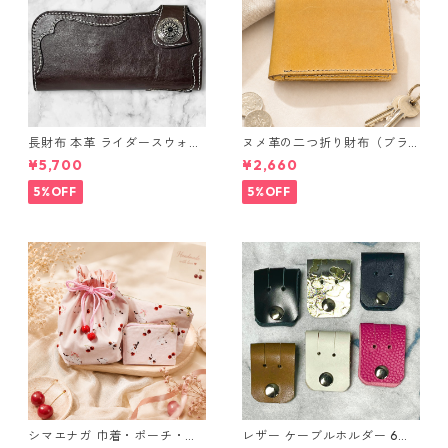
長財布 本革 ライダースウォレ
ヌメ革の二つ折り財布（ブラ
ット 国産 ヌメ革 ブラウン バ
ウン系）
¥5,700
¥2,660
ングラデシュ l175 レザー 革財
布 ハンドメイド 経年変化
5%OFF
5%OFF
シマエナガ 巾着・ポーチ・ミ
レザー ケーブルホルダー 6個