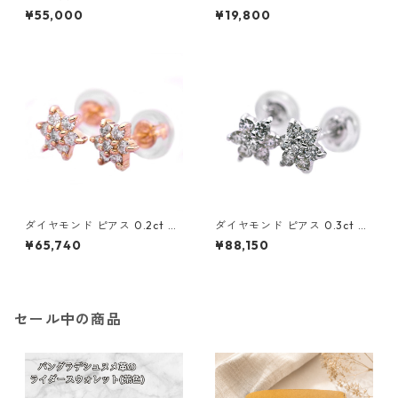
イエローゴールド ジプシー フ
ピンクゴールド 合計0.1ct ス
¥55,000
¥19,800
ック ピアス 7mm 7ミリ珠 ア
タッドピアス おしゃれ シンプ
コヤ 本真珠 真珠 ジュエリー
ル スタッド ジュエリー アクセ
アクセサリー レディース
サリー レディース
ダイヤモンド ピアス 0.2ct K1
ダイヤモンド ピアス 0.3ct K1
8 イエローゴールド 0.2カラッ
8 ホワイトゴールド 0.3カラッ
¥65,740
¥88,150
ト 花 フラワーモチーフ ピアス
ト 花 フラワーモチーフ ピアス
鑑別カード付き ジュエリー ア
鑑別カード付き ジュエリー ア
クセサリー レディース
クセサリー レディース
セール中の商品