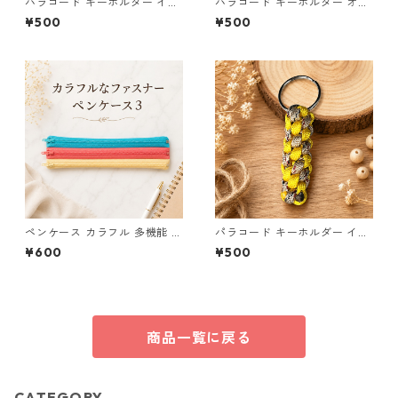
パラコード キーホルダー イエ
パラコード キーホルダー オレ
ロー ホワイト 編み込み s21
ンジ ライトグリーン 編み込み
¥500
¥500
s25
ペンケース カラフル 多機能 筆
パラコード キーホルダー イエ
箱 ファスナー6本 s11
ロー×ベージュ(赤・黒) ハンド
¥600
¥500
メイド 国産 本革 ヌメ革
商品一覧に戻る
CATEGORY