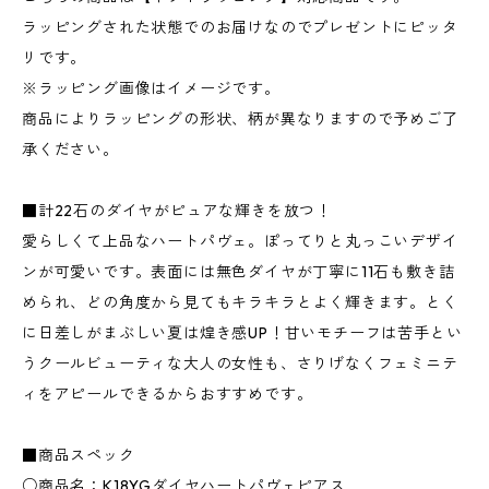
ラッピングされた状態でのお届けなのでプレゼントにピッタ
リです。
※ラッピング画像はイメージです。
商品によりラッピングの形状、柄が異なりますので予めご了
承ください。
■計22石のダイヤがピュアな輝きを放つ！
愛らしくて上品なハートパヴェ。ぽってりと丸っこいデザイ
ンが可愛いです。表面には無色ダイヤが丁寧に11石も敷き詰
められ、どの角度から見てもキラキラとよく輝きます。とく
に日差しがまぶしい夏は煌き感UP！甘いモチーフは苦手とい
うクールビューティな大人の女性も、さりげなくフェミニテ
ィをアピールできるからおすすめです。
■商品スペック
○商品名：K18YGダイヤハートパヴェピアス