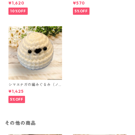
ニポーチ(カード収納にも) ３
セット
¥1,620
¥570
点セット さくらんぼ柄×淡いピ
ンク
10%OFF
5%OFF
シマエナガの編みぐるみ（ノ
ーマル）
¥1,425
5%OFF
その他の商品