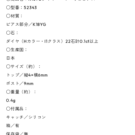
○型番：52343
○材質：
ピアス部分／K18YG
○石：
ダイヤ（Hカラー・I1クラス）22石計0.1ct以上
○生産国：
日本
○サイズ（約）：
トップ／縦4×横6mm
ポスト／9mm
○重量（約）：
0.4g
○付属品：
キャッチ／シリコン
箱／有
保存袋／無