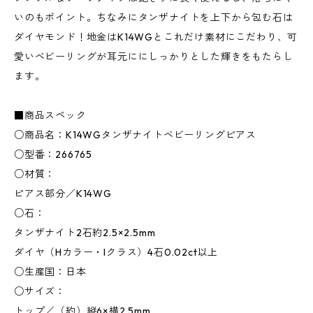
いのもポイント。ちなみにタンザナイトを上下から包む石は
ダイヤモンド！地金はK14WGとこれだけ素材にこだわり、可
愛いベビーリングが耳元ににしっかりとした輝きをもたらし
ます。
■商品スペック
○商品名：K14WGタンザナイトベビーリングピアス
○型番：266765
○材質：
ピアス部分／K14WG
○石：
タンザナイト2石約2.5×2.5mm
ダイヤ（Hカラー・Iクラス）4石0.02ct以上
○生産国：日本
○サイズ：
トップ／（約）縦6×横2.5mm