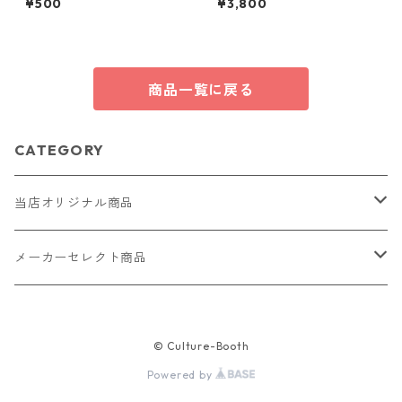
¥500
¥3,800
小物 ハンドメイド 国産 本革
ヌメ革
商品一覧に戻る
CATEGORY
当店オリジナル商品
レザー（革）
メーカーセレクト商品
ロングウォレット
ストラップ
財布・キーケース・カードケース
© Culture-Booth
ショートウォレット
キーホルダー・チャーム
コインケース
ドール
アクセサリー
Powered by