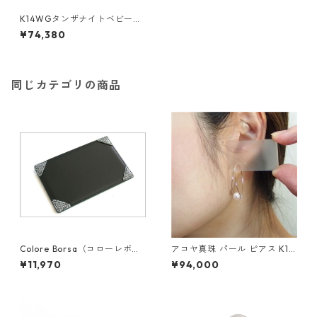
K14WGタンザナイトベビーリ
ングピアス ダイヤモンド 指輪
¥74,380
ジュエリー アクセサリー レデ
ィース
同じカテゴリの商品
Colore Borsa（コローレボル
アコヤ真珠 パール ピアス K18
サ） メモパッド ブラック MG
イエローゴールド ジプシー フ
¥11,970
¥94,000
-008
ック ピアス 7mm 7ミリ珠 あ
こや 本真珠 真珠 ジュエリー
アクセサリー レディース