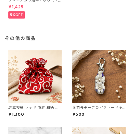
シマエナガの編みぐるみ（ノ
ーマル）
¥1,425
5%OFF
その他の商品
唐草模様 レッド 巾着 和柄 布
お花モチーフのパラコードキ
小物 国産 本革 ヌメ革
ーホルダー ホワイト×パープル
¥1,300
¥500
ハンドメイド 国産 本革 ヌメ革