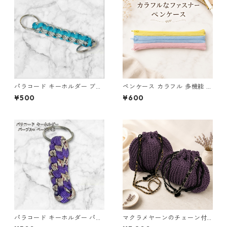
パラコード キーホルダー ブル
ペンケース カラフル 多機能 筆
ー グレー ホワイト 編み込み s
箱 ファスナー6本 s10
¥500
¥600
36 アウトドア
パラコード キーホルダー パー
マクラメヤーンのチェーン付
プル ベージュ系 編み込み s34
ポーチ大小セット(紫) 巾着 布