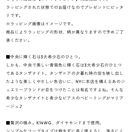
ラッピングされた状態でのお届けなのでプレゼントにピッタ
リです。
※ラッピング画像はイメージです。
商品によりラッピングの形状、柄が異なりますので予めご了
承ください。
■中央に輝く石は3大希少石のひとつ。
しかも、中央で美しい青紫色に輝く石は3大希少石のひとつ
であるタンザナイト。タンザニアの夕暮れ時の空を映し出し
たような美しくやさしい色合いに、NYに本店を構えるあのジ
ュエリーブランドが目をつけたことは有名ですよね。そんな
希少なタンザナイトと希少なピアスのベビーリングがマリア
ージュ♪
■贅沢の極み。K14WG、ダイヤモンドまで使用。
シンプルなフープタイプは飽きずに長く使えるし、落ちにく