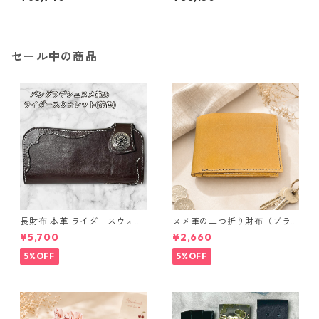
ト 花 フラワーモチーフ ピアス
ト 花 フラワーモチーフ ピアス
鑑別カード付き ジュエリー ア
鑑別カード付き ジュエリー ア
クセサリー レディース
クセサリー レディース
セール中の商品
長財布 本革 ライダースウォレ
ヌメ革の二つ折り財布（ブラ
ット 国産 ヌメ革 ブラウン バ
ウン系）
¥5,700
¥2,660
ングラデシュ l175 レザー 革財
布 ハンドメイド 経年変化
5%OFF
5%OFF