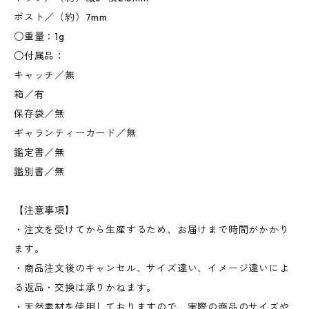
ポスト／（約）7mm
○重量：1g
○付属品：
キャッチ／無
箱／有
保存袋／無
ギャランティーカード／無
鑑定書／無
鑑別書／無
【注意事項】
・注文を受けてから生産するため、お届けまで時間がかかり
ます。
・商品注文後のキャンセル、サイズ違い、イメージ違いによ
る返品・交換は承りかねます。
・天然素材を使用しておりますので、実際の商品のサイズや