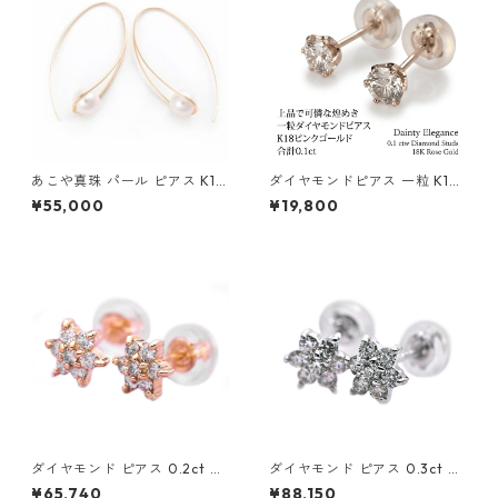
あこや真珠 パール ピアス K10
ダイヤモンドピアス 一粒 K18
イエローゴールド ジプシー フ
ピンクゴールド 合計0.1ct ス
¥55,000
¥19,800
ック ピアス 7mm 7ミリ珠 ア
タッドピアス おしゃれ シンプ
コヤ 本真珠 真珠 ジュエリー
ル スタッド ジュエリー アクセ
アクセサリー レディース
サリー レディース
ダイヤモンド ピアス 0.2ct K1
ダイヤモンド ピアス 0.3ct K1
8 イエローゴールド 0.2カラッ
8 ホワイトゴールド 0.3カラッ
¥65,740
¥88,150