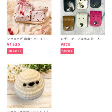
シマエナガ 巾着・ポーチ・ミ
レザー ケーブルホルダー 6個
ニポーチ(カード収納にも) ３
セット
¥1,620
¥570
点セット さくらんぼ柄×淡いピ
ンク
10%OFF
5%OFF