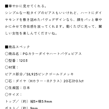
■華やかに見せてくれる。
シンプルな一粒タイプのピアスもいいけれど、ハートにダイ
ヤモンドを敷き詰めたパヴェデザインなら、顔をパッと華や
かにみせて存在感を放ってくれます。動くたびに光って、麗
しい女性を楽しんでくださいね。
■商品スペック
○商品名：PGカラーダイヤハートパヴェピアス
○型番：1203
○材質：
ピアス部分／SIL925ピンクゴールドメッキ
○石：ダイヤ（Hカラー・I1クラス）20石計0.1ct
○生産国：日本
○サイズ：
トップ／（約）縦5×横5.9mm
ポスト／（約）9mm