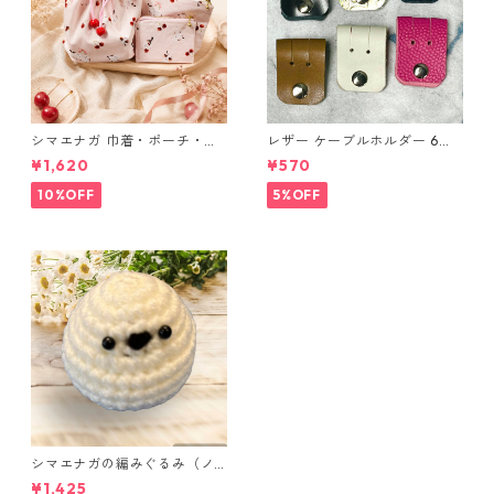
シマエナガ 巾着・ポーチ・ミ
レザー ケーブルホルダー 6個
ニポーチ(カード収納にも) ３
セット
¥1,620
¥570
点セット さくらんぼ柄×淡いピ
ンク
10%OFF
5%OFF
シマエナガの編みぐるみ（ノ
ーマル）
¥1,425