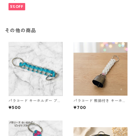
5%OFF
その他の商品
パラコード キーホルダー ブル
パラコード 熊鈴付き キーホル
ー グレー ホワイト 編み込み s
ダー ホワイト×ピンク 編み込
¥500
¥700
36 アウトドア
み S42 アウトドア