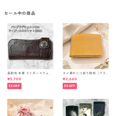
クセサリー レディース
クセサリー レディース
セール中の商品
長財布 本革 ライダースウォレ
ヌメ革の二つ折り財布（ブラ
ット 国産 ヌメ革 ブラウン バ
ウン系）
¥5,700
¥2,660
ングラデシュ l175 レザー 革財
布 ハンドメイド 経年変化
5%OFF
5%OFF