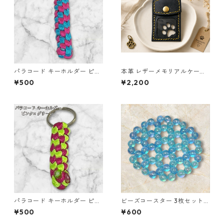
パラコード キーホルダー ピン
本革 レザーメモリアルケース
ク ブルー 編み込み s38 アウト
黒 クリア窓 肉球 ペット遺毛ケ
¥500
¥2,200
ドア
ース ハンドメイド
パラコード キーホルダー ピン
ビーズコースター 3枚セット
ク グリーン 編み込み s18
クリア パール ブルー ラウンド
¥500
¥600
モチーフ アクリルビーズ s43