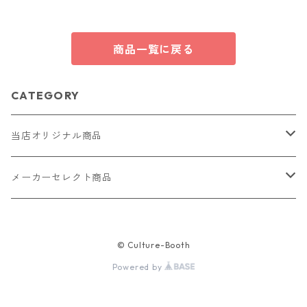
商品一覧に戻る
CATEGORY
当店オリジナル商品
レザー（革）
メーカーセレクト商品
ロングウォレット
ストラップ
財布・キーケース・カードケース
© Culture-Booth
ショートウォレット
キーホルダー・チャーム
コインケース
ドール
アクセサリー
Powered by
ハーフウォレット
バッグ
ドール服 22cm用
ピアス
ニット・布製品
腕時計