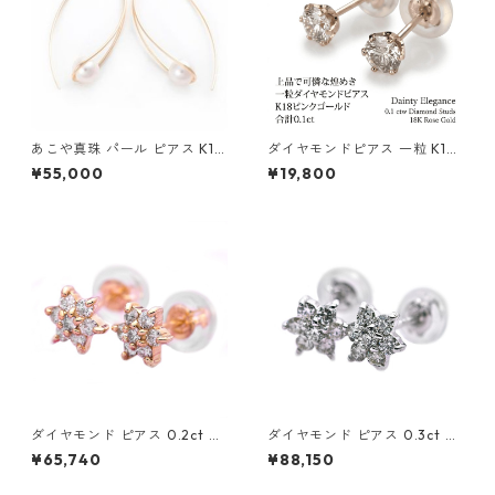
あこや真珠 パール ピアス K10
ダイヤモンドピアス 一粒 K18
イエローゴールド ジプシー フ
ピンクゴールド 合計0.1ct ス
¥55,000
¥19,800
ック ピアス 7mm 7ミリ珠 ア
タッドピアス おしゃれ シンプ
コヤ 本真珠 真珠 ジュエリー
ル スタッド ジュエリー アクセ
アクセサリー レディース
サリー レディース
ダイヤモンド ピアス 0.2ct K1
ダイヤモンド ピアス 0.3ct K1
8 イエローゴールド 0.2カラッ
8 ホワイトゴールド 0.3カラッ
¥65,740
¥88,150
ト 花 フラワーモチーフ ピアス
ト 花 フラワーモチーフ ピアス
鑑別カード付き ジュエリー ア
鑑別カード付き ジュエリー ア