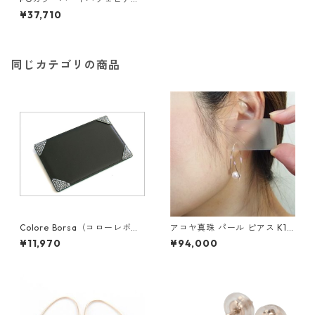
ダイヤモンド ジュエリー アク
¥37,710
セサリー レディース
同じカテゴリの商品
Colore Borsa（コローレボル
アコヤ真珠 パール ピアス K18
サ） メモパッド ブラック MG
イエローゴールド ジプシー フ
¥11,970
¥94,000
-008
ック ピアス 7mm 7ミリ珠 あ
こや 本真珠 真珠 ジュエリー
アクセサリー レディース